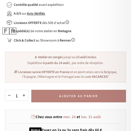
Contrôle qualité
avant expédition
4.9/5
sur
Avis-Vérifiés
Livraison OFFERTE
dès 50€ d'achat
🇫🇷
Expédié(e)
de notre atelier en
Bretagne
Click & Collect
au Showroom à
Rennes
☀️
Atelier en congés
jusqu'au
23 août inclus
.
Expédition
à partir du 24 août
, par ordre de réception.
🎁
Livraison suivie OFFERTE en France
et en point relais vers la Belgique,
l'Espagne, l'Allemagne et le Portugal avec le code
VACANCES
*
AJOUTER AU PANIER
−
+
Chez vous entre
mer. 26
et
lun. 31 août
Payez en 2x ou 3x
sans frais
dès 60 €