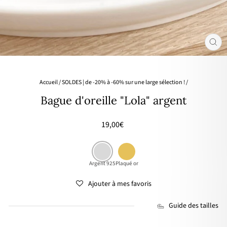
FER
(ES
Accueil
/
SOLDES | de -20% à -60% sur une large sélection !
/
Bague d'oreille "Lola" argent
Prix
19,00€
régulier
Argent 925
Plaqué or
Ajouter à mes favoris
Guide des tailles