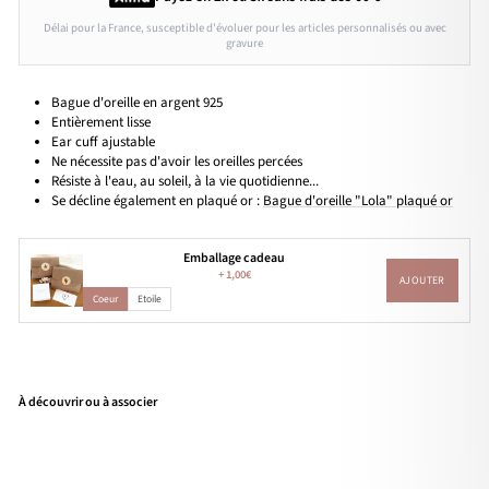
Délai pour la France, susceptible d'évoluer pour les articles personnalisés ou avec
gravure
Bague d'oreille en argent 925
Entièrement lisse
Ear cuff ajustable
Ne nécessite pas d'avoir les oreilles percées
Résiste à l'eau, au soleil, à la vie quotidienne...
Se décline également en plaqué or :
Bague d'oreille "Lola" plaqué or
Emballage cadeau
+
1,00€
AJOUTER
Coeur
Etoile
À découvrir ou à associer
Bag
ue
d'or