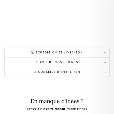
eille
"Lol
a"
arg
ent
19,00€
📦 EXPÉDITION ET LIVRAISON
✨ AVIS DE NOS CLIENTS
🧼 CONSEILS D'ENTRETIEN
En manque d'idées ?
Pensez à la
e-carte cadeau
Instants Plaisirs