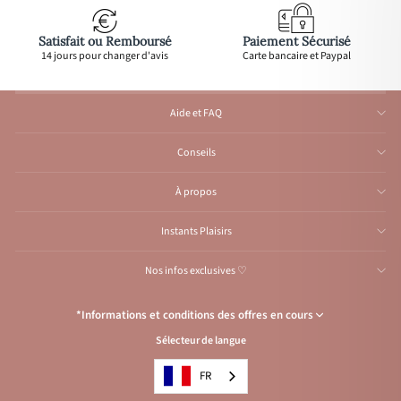
Satisfait ou Remboursé
Paiement Sécurisé
14 jours pour changer d'avis
Carte bancaire et Paypal
Aide et FAQ
Conseils
À propos
Instants Plaisirs
Nos infos exclusives ♡
*Informations et conditions des offres en cours
Sélecteur de langue
Congés de l’Atelier du 1er au 23 août inclus
: Aucune expédition et
traitement d'e-mail durant cette période, reprise
à partir
du 24 août.
FR
Condition de l’offre
: Livraison offerte avec le code
VACANCES
, pour les
envois vers la France en lettre suivie ou point relais et pour la Belgique,