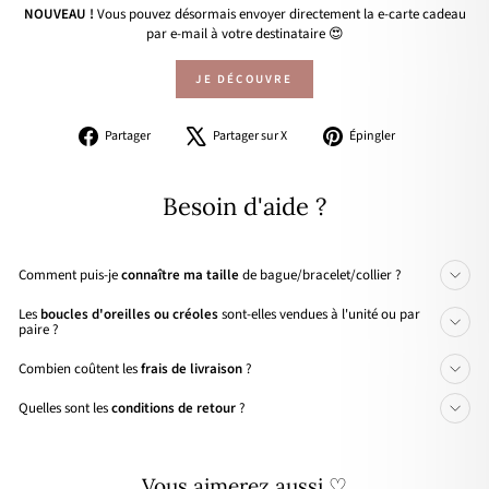
NOUVEAU !
Vous pouvez désormais envoyer directement la e-carte cadeau
par e-mail à votre destinataire 😍
JE DÉCOUVRE
Partager
Tweeter
Épingler
Partager
Partager sur X
Épingler
sur
sur
sur
Facebook
X
Pinterest
Besoin d'aide ?
Comment puis-je
connaître ma taille
de bague/bracelet/collier ?
Les
boucles d'oreilles ou créoles
sont-elles vendues à l'unité ou par
paire ?
Combien coûtent les
frais de livraison
?
Quelles sont les
conditions de retour
?
Vous aimerez aussi ♡