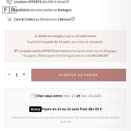
Livraison OFFERTE
dès 50€ d'achat
🇫🇷
Expédié(e)
de notre atelier en
Bretagne
Click & Collect
au Showroom à
Rennes
☀️
Atelier en congés
jusqu'au
23 août inclus
.
Expédition
à partir du 24 août
, par ordre de réception.
🎁
Livraison suivie OFFERTE en France
et en point relais vers la Belgique,
l'Espagne, l'Allemagne et le Portugal avec le code
VACANCES
*
AJOUTER AU PANIER
−
+
Chez vous entre
mer. 26
et
lun. 31 août
Payez en 2x ou 3x
sans frais
dès 60 €
Délai pour la France, susceptible d'évoluer pour les articles personnalisés ou avec
gravure