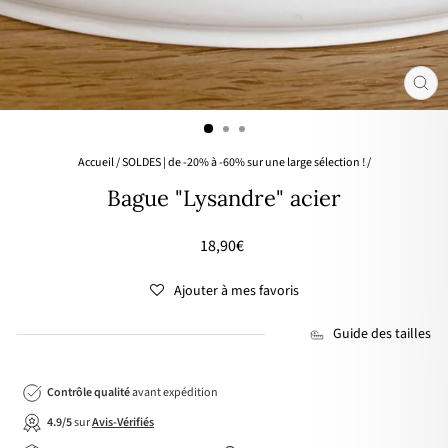
FER
(ES
Accueil
/
SOLDES | de -20% à -60% sur une large sélection !
/
Bague "Lysandre" acier
Prix
18,90€
régulier
Ajouter à mes favoris
Guide des tailles
Contrôle qualité
avant expédition
4.9/5
sur
Avis-Vérifiés