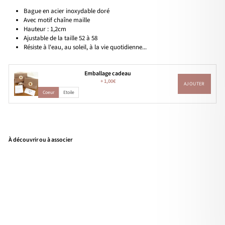
Bague en acier inoxydable doré
Avec motif chaîne maille
Hauteur : 1,2cm
Ajustable de la taille 52 à 58
Résiste à l'eau, au soleil, à la vie quotidienne...
Emballage cadeau
+
1,00€
AJOUTER
Coeur
Etoile
À découvrir ou à associer
Bag
ue
"Ly
san
dre
"
acie
r