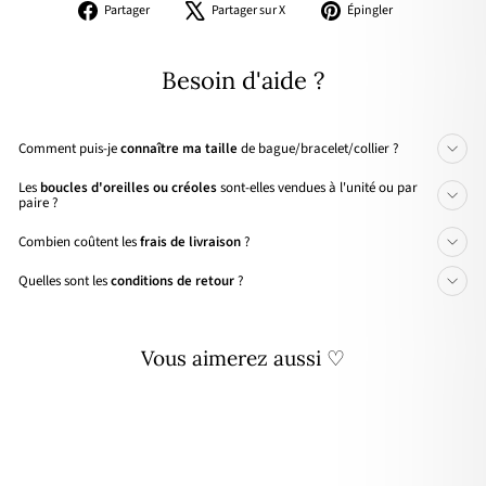
Partager
Tweeter
Épingler
Partager
Partager sur X
Épingler
sur
sur
sur
Facebook
X
Pinterest
Besoin d'aide ?
Comment puis-je
connaître ma taille
de bague/bracelet/collier ?
Les
boucles d'oreilles ou créoles
sont-elles vendues à l'unité ou par
paire ?
Combien coûtent les
frais de livraison
?
Quelles sont les
conditions de retour
?
Vous aimerez aussi ♡