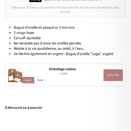
Délai pour la France, susceptible d'évoluer pour les articles personnalisés ou avec
gravure
Bague d'oreille en plaqué or 3 microns
3 rangs lisses
Earcuff ajustable
Ne nécessite pas d'avoir les oreilles percées
Résiste à la vie quotidienne, au soleil, à l'eau...
Se décline également en argent :
Bague d'oreille "Lago" argent
Emballage cadeau
+
1,00€
AJOUTER
Coeur
Etoile
À découvrir ou à associer
Bag
ue
d'or