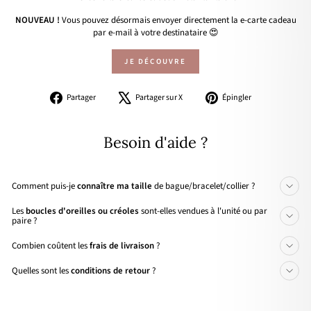
NOUVEAU !
Vous pouvez désormais envoyer directement la e-carte cadeau
par e-mail à votre destinataire 😍
JE DÉCOUVRE
Partager
Tweeter
Épingler
Partager
Partager sur X
Épingler
sur
sur
sur
Facebook
X
Pinterest
Besoin d'aide ?
Comment puis-je
connaître ma taille
de bague/bracelet/collier ?
Les
boucles d'oreilles ou créoles
sont-elles vendues à l'unité ou par
paire ?
Combien coûtent les
frais de livraison
?
Quelles sont les
conditions de retour
?