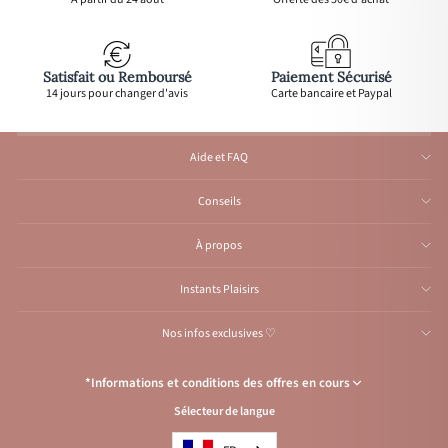
Satisfait ou Remboursé
Paiement Sécurisé
14 jours pour changer d'avis
Carte bancaire et Paypal
Aide et FAQ
Conseils
À propos
Instants Plaisirs
Nos infos exclusives ♡
*Informations et conditions des offres en cours
Sélecteur de langue
Congés de l’Atelier du 1er au 23 août inclus
: Aucune expédition et
traitement d'e-mail durant cette période, reprise
à partir
du 24 août.