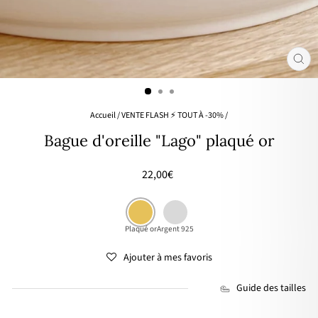
FER
(ES
Accueil
/
VENTE FLASH ⚡ TOUT À -30%
/
Bague d'oreille "Lago" plaqué or
Prix
22,00€
régulier
Plaqué or
Argent 925
Ajouter à mes favoris
Guide des tailles