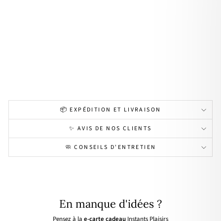
eille
"La
go"
pla
qué
or
22,00€
📦 EXPÉDITION ET LIVRAISON
✨ AVIS DE NOS CLIENTS
🧼 CONSEILS D'ENTRETIEN
En manque d'idées ?
Pensez à la
e-carte cadeau
Instants Plaisirs