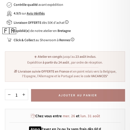
Contrôle qualité
avant expédition
4.9/5
sur
Avis-Vérifiés
Livraison OFFERTE
dès 50€ d'achat
🇫🇷
Expédié(e)
de notre atelier en
Bretagne
Click & Collect
au Showroom à
Rennes
☀️
Atelier en congés
jusqu'au
23 août inclus
.
Expédition
à partir du 24 août
, par ordre de réception.
🎁
Livraison suivie OFFERTE en France
et en point relais vers la Belgique,
l'Espagne, l'Allemagne et le Portugal avec le code
VACANCES
*
AJOUTER AU PANIER
−
+
Chez vous entre
mer. 26
et
lun. 31 août
Payez en 2x ou 3x
sans frais
dès 60 €