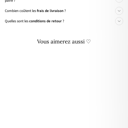
paire ?
Combien coûtent les
frais de livraison
?
Quelles sont les
conditions de retour
?
Vous aimerez aussi ♡
🌸 PRIX DOUX
3 - Coffret créoles Mini Flora
acier
Prix
🌸
32,60€
26,90€
- 17%
régulier
PRIX
DOUX