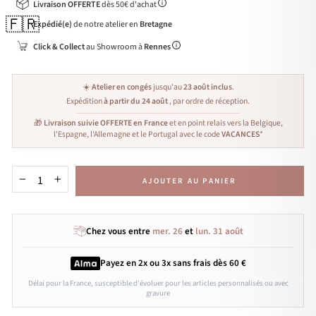
Livraison OFFERTE
dès 50€ d'achat
🇫🇷
Expédié(e)
de notre atelier en
Bretagne
Click & Collect
au Showroom à
Rennes
☀️
Atelier en congés
jusqu'au
23 août inclus
.
Expédition
à partir du 24 août
, par ordre de réception.
🎁
Livraison suivie OFFERTE en France
et en point relais vers la Belgique,
l'Espagne, l'Allemagne et le Portugal avec le code
VACANCES
*
AJOUTER AU PANIER
−
+
Chez vous entre
mer. 26
et
lun. 31 août
Payez en 2x ou 3x
sans frais
dès 60 €
Délai pour la France, susceptible d'évoluer pour les articles personnalisés ou avec
gravure