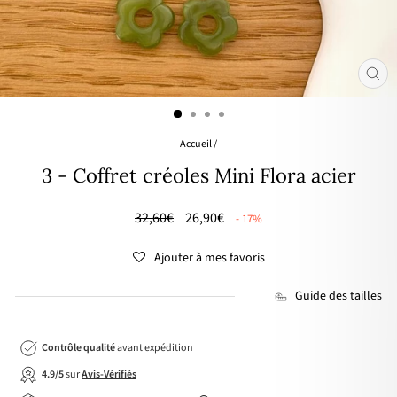
FER
(ES
Accueil
/
3 - Coffret créoles Mini Flora acier
Prix
🌸
32,60€
26,90€
- 17%
régulier
PRIX
DOUX
Ajouter à mes favoris
Guide des tailles
Contrôle qualité
avant expédition
4.9/5
sur
Avis-Vérifiés