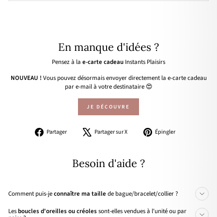
En manque d'idées ?
Pensez à la
e-carte cadeau
Instants Plaisirs
NOUVEAU !
Vous pouvez désormais envoyer directement la e-carte cadeau
par e-mail à votre destinataire 😍
JE DÉCOUVRE
Partager
Tweeter
Épingler
Partager
Partager sur X
Épingler
sur
sur
sur
Facebook
X
Pinterest
Besoin d'aide ?
Comment puis-je
connaître ma taille
de bague/bracelet/collier ?
Les
boucles d'oreilles ou créoles
sont-elles vendues à l'unité ou par