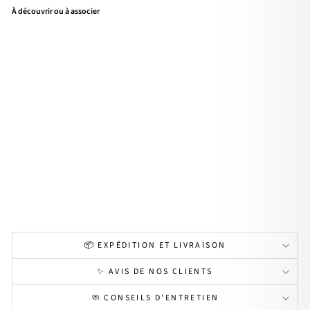
À découvrir ou à associer
3 -
Coff
ret
cré
oles
Mini
Flor
a
acie
r
Prix
32,60€
régulier
🌸
26,90€
PRIX
-
DOUX
17%
🌸 PRIX DOUX
📦 EXPÉDITION ET LIVRAISON
✨ AVIS DE NOS CLIENTS
🧼 CONSEILS D'ENTRETIEN