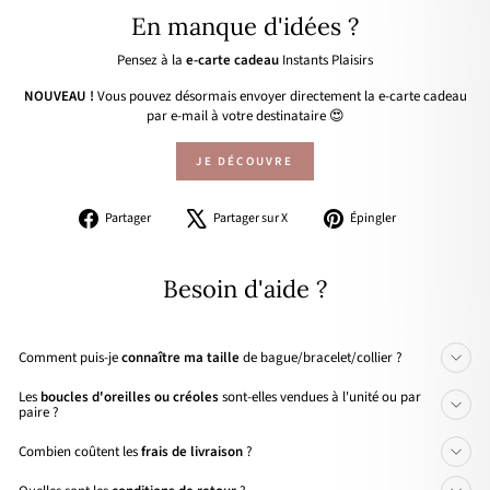
En manque d'idées ?
Pensez à la
e-carte cadeau
Instants Plaisirs
NOUVEAU !
Vous pouvez désormais envoyer directement la e-carte cadeau
par e-mail à votre destinataire 😍
JE DÉCOUVRE
Partager
Tweeter
Épingler
Partager
Partager sur X
Épingler
sur
sur
sur
Facebook
X
Pinterest
Besoin d'aide ?
Comment puis-je
connaître ma taille
de bague/bracelet/collier ?
Les
boucles d'oreilles ou créoles
sont-elles vendues à l'unité ou par
paire ?
Combien coûtent les
frais de livraison
?