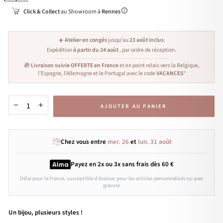
Click & Collect
au Showroom à
Rennes
☀️
Atelier en congés
jusqu'au
23 août inclus
.
Expédition
à partir du 24 août
, par ordre de réception.
🎁
Livraison suivie OFFERTE en France
et en point relais vers la Belgique,
l'Espagne, l'Allemagne et le Portugal avec le code
VACANCES
*
AJOUTER AU PANIER
−
+
Chez vous entre
mer. 26
et
lun. 31 août
Payez en 2x ou 3x
sans frais
dès 60 €
Délai pour la France, susceptible d'évoluer pour les articles personnalisés ou avec
gravure
Un bijou, plusieurs styles !