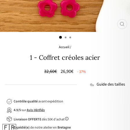
FER
(ES
Accueil
/
1 - Coffret créoles acier
Prix
🌸
32,60€
26,90€
- 17%
régulier
PRIX
DOUX
Guide des tailles
Contrôle qualité
avant expédition
4.9/5
sur
Avis-Vérifiés
Livraison OFFERTE
dès 50€ d'achat
🇫🇷
Expédié(e)
de notre atelier en
Bretagne