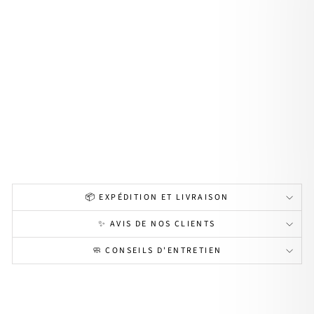
1 -
Coff
ret
cré
oles
acie
r
Prix
32,60€
régulier
🌸
26,90€
PRIX
-
DOUX
17%
🌸 PRIX DOUX
📦 EXPÉDITION ET LIVRAISON
✨ AVIS DE NOS CLIENTS
🧼 CONSEILS D'ENTRETIEN