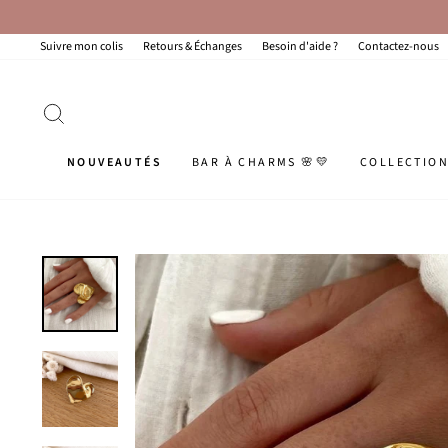
Passer
au
contenu
Suivre mon colis
Retours & Échanges
Besoin d'aide ?
Contactez-nous
RECHERCHER
NOUVEAUTÉS
BAR À CHARMS 🌸💛
COLLECTIO