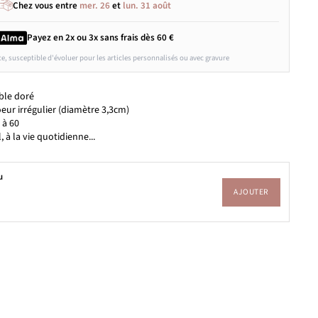
Chez vous entre
mer. 26
et
lun. 31 août
Payez en 2x ou 3x
sans frais
dès 60 €
ce, susceptible d'évoluer pour les articles personnalisés ou avec gravure
ble doré
ur irrégulier (diamètre 3,3cm)
 à 60
l, à la vie quotidienne...
u
AJOUTER