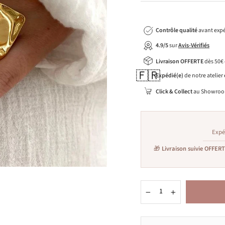
Contrôle qualité
avant expé
4.9/5
sur
Avis-Vérifiés
Livraison OFFERTE
dès 50€
🇫🇷
Expédié(e)
de notre atelier
Click & Collect
au Showroo
Expé
🎁
Livraison suivie OFFER
−
+