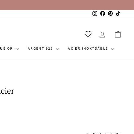
Instagram
Facebook
Pinterest
TikTok
SE CONNECT
PANI
QUÉ OR
ARGENT 925
ACIER INOXYDABLE
cier