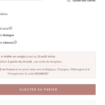
Guide des tailles
dition
 d'achat
 en
Bretagne
m à
Rennes
☀️
Atelier en congés
jusqu'au
23 août inclus
.
dition
à partir du 24 août
, par ordre de réception.
TE en France
et en point relais vers la Belgique, l'Espagne, l'Allemagne et le
Portugal avec le code
VACANCES
*
AJOUTER AU PANIER