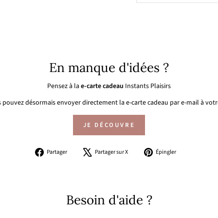
En manque d'idées ?
Pensez à la
e-carte cadeau
Instants Plaisirs
 pouvez désormais envoyer directement la e-carte cadeau par e-mail à votre
JE DÉCOUVRE
Partager
Tweeter
Épingler
Partager
Partager sur X
Épingler
sur
sur
sur
Facebook
X
Pinterest
Besoin d'aide ?