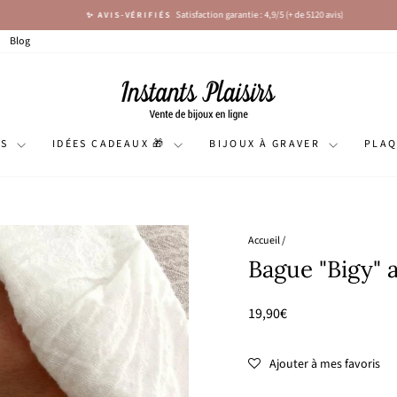
Satisfaction garantie : 4,9/5 (+ de 5120 avis)
✨ AVIS-VÉRIFIÉS
Diaporama
Pause
Blog
NS
IDÉES CADEAUX 🎁
BIJOUX À GRAVER
PLA
Accueil
/
Bague "Bigy" a
Prix
19,90€
régulier
Ajouter à mes favoris