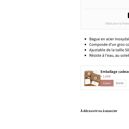
Délai pour la Fran
Bague en acier inoxyda
Composée d'un gros coe
Ajustable de la taille 50
Résiste à l'eau, au solei
Emballage cadea
+
1,00€
Coeur
Etoile
À découvrir ou à associer
B