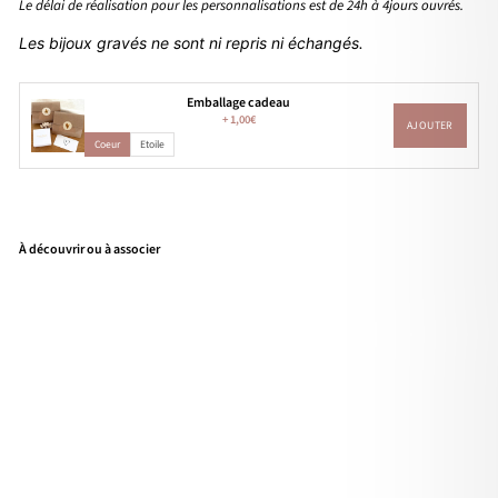
Le délai de réalisation pour les personnalisations est de 24h à 4jours ouvrés.
Les bijoux gravés ne sont ni repris ni échangés.
Emballage cadeau
+
1,00€
AJOUTER
Coeur
Etoile
À découvrir ou à associer
Bag
ue
"Es
na"
pla
qué
or
À
partir
de
34,00€
Personnalisable