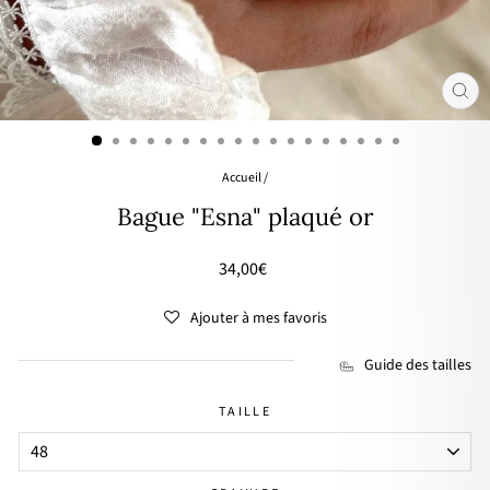
FER
(ES
Accueil
/
Bague "Esna" plaqué or
Prix
34,00€
régulier
Ajouter à mes favoris
Guide des tailles
TAILLE