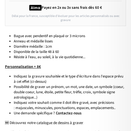
Payez en 2x ou 3x
sans frais
dès 60 €
Délai pour la France, susceptible d'évoluer pour les articles personnalisés ou avec
gravure
Bague avec pendentif en plaqué or 3 microns
Anneau et médaille lisses
Diamètre médaille : 1cm
Disponible de la taille 48 à 60
Résiste à l'eau, au soleil, à la vie quotidienne...
Personnalisation + 8€
Indiquez la gravure souhaitée et le type d'écriture dans l'espace prévu
à cet effet (ci-dessus)
Possibilité de graver un prénom, un mot, une date, un symbole (coeur,
double coeur, lune, étoile, petite fleur, trèfle, croix, symbole signe
astrologique...)
Indiquez votre souhait comme il doit être gravé, avec précisions
: majuscules, minuscules, ponctuations, espaces, emplacements..
Une demande spécifique ?
Contactez-nous
🆕 Découvrez notre
catalogue de dessins à graver