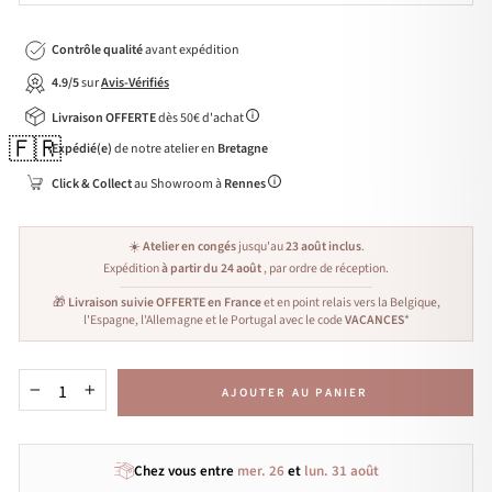
Contrôle qualité
avant expédition
4.9/5
sur
Avis-Vérifiés
Livraison OFFERTE
dès 50€ d'achat
🇫🇷
Expédié(e)
de notre atelier en
Bretagne
Click & Collect
au Showroom à
Rennes
☀️
Atelier en congés
jusqu'au
23 août inclus
.
Expédition
à partir du 24 août
, par ordre de réception.
🎁
Livraison suivie OFFERTE en France
et en point relais vers la Belgique,
l'Espagne, l'Allemagne et le Portugal avec le code
VACANCES
*
AJOUTER AU PANIER
−
+
Chez vous entre
mer. 26
et
lun. 31 août