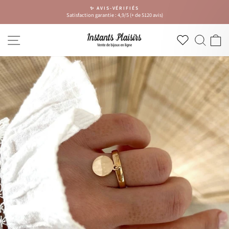
Passer
✨ AVIS-VÉRIFIÉS
au
Satisfaction garantie : 4,9/5 (+ de 5120 avis)
Diaporama
contenu
Pause
NAVIGATION
RECH
P