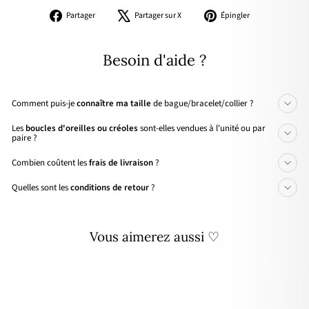
Partager
Tweeter
Épingler
Partager
Partager sur X
Épingler
sur
sur
sur
Facebook
X
Pinterest
Besoin d'aide ?
Comment puis-je
connaître ma taille
de bague/bracelet/collier ?
Les
boucles d'oreilles ou créoles
sont-elles vendues à l'unité ou par
paire ?
Combien coûtent les
frais de livraison
?
Quelles sont les
conditions de retour
?
Vous aimerez aussi ♡
Personnalisable