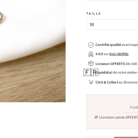
TAILLE
Contrôle qualité
avant expé
4.9/5
sur
Avis-Vérifiés
Livraison OFFERTE
dès 50€
🇫🇷
Expédié(e)
de notre atelier
Click & Collect
au Showroo
Expé
🎁
Livraison suivie OFFER