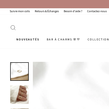
Passer
au
contenu
Suivre mon colis
Retours & Échanges
Besoin d'aide ?
Contactez-nous
RECHERCHER
NOUVEAUTÉS
BAR À CHARMS 🌸💛
COLLECTIO