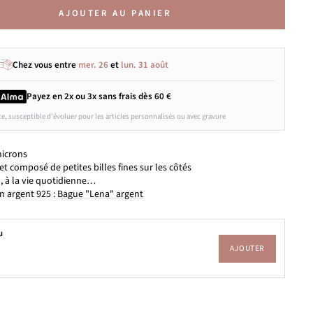
AJOUTER AU PANIER
Chez vous entre
mer. 26
et
lun. 31 août
Payez en 2x ou 3x
sans frais
dès 60 €
ce, susceptible d'évoluer pour les articles personnalisés ou avec gravure
microns
et composé de petites billes fines sur les côtés
il, à la vie quotidienne…
n argent 925 :
Bague "Lena" argent
u
AJOUTER