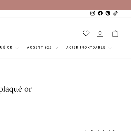
Instagram
Facebook
Pinterest
TikTok
SE CONNECT
PANI
QUÉ OR
ARGENT 925
ACIER INOXYDABLE
plaqué or