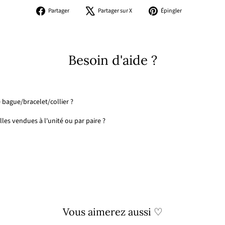
Partager
Tweeter
Épingler
Partager
Partager sur X
Épingler
sur
sur
sur
Facebook
X
Pinterest
Besoin d'aide ?
 bague/bracelet/collier ?
les vendues à l'unité ou par paire ?
Vous aimerez aussi ♡