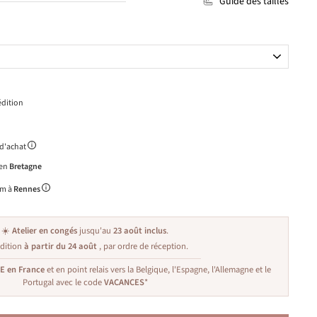
Guide des tailles
dition
 d'achat
 en
Bretagne
m à
Rennes
☀️
Atelier en congés
jusqu'au
23 août inclus
.
dition
à partir du 24 août
, par ordre de réception.
TE en France
et en point relais vers la Belgique, l'Espagne, l'Allemagne et le
Portugal avec le code
VACANCES
*