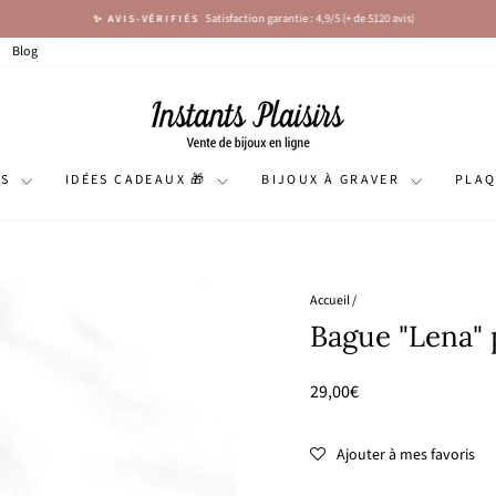
Satisfaction garantie : 4,9/5 (+ de 5120 avis)
✨ AVIS-VÉRIFIÉS
Diaporama
Pause
Blog
NS
IDÉES CADEAUX 🎁
BIJOUX À GRAVER
PLA
Accueil
/
Bague "Lena" 
Prix
29,00€
régulier
Ajouter à mes favoris