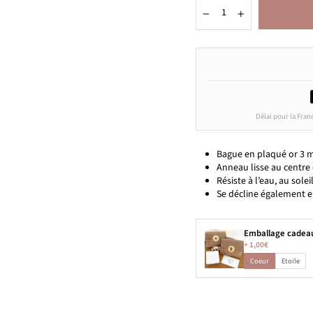
−
+
Délai pour la Fran
Bague en plaqué or 3 
Anneau lisse au centre 
Résiste à l’eau, au sole
Se décline également e
Emballage cadea
+
1,00€
Coeur
Etoile