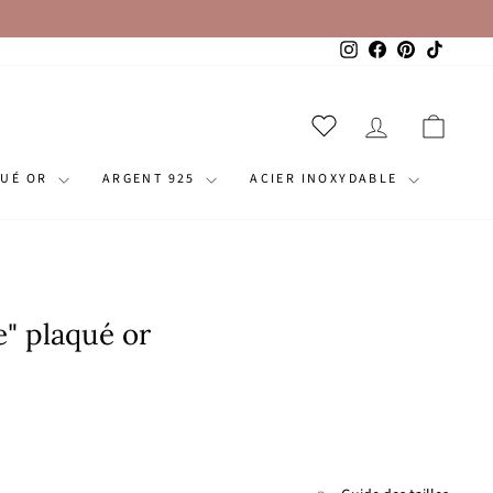
Instagram
Facebook
Pinterest
TikTok
SE CONNECT
PANI
QUÉ OR
ARGENT 925
ACIER INOXYDABLE
" plaqué or