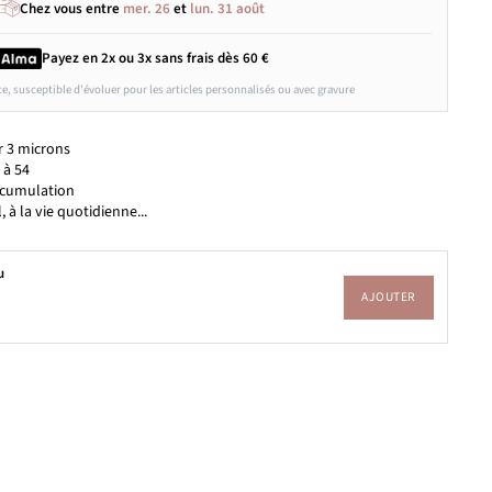
Chez vous entre
mer. 26
et
lun. 31 août
Payez en 2x ou 3x
sans frais
dès 60 €
ce, susceptible d'évoluer pour les articles personnalisés ou avec gravure
r 3 microns
 à 54
ccumulation
l, à la vie quotidienne...
u
AJOUTER