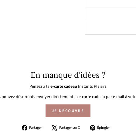
En manque d'idées ?
Pensez à la
e-carte cadeau
Instants Plaisirs
 pouvez désormais envoyer directement la e-carte cadeau par e-mail à votre
JE DÉCOUVRE
Partager
Tweeter
Épingler
Partager
Partager sur X
Épingler
sur
sur
sur