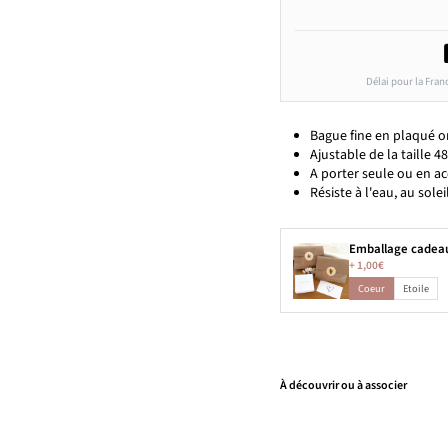
Délai pour la Fran
Bague fine en plaqué o
Ajustable de la taille 48
A porter seule ou en a
Résiste à l'eau, au solei
Emballage cadea
+
1,00€
Coeur
Etoile
À découvrir ou à associer
B