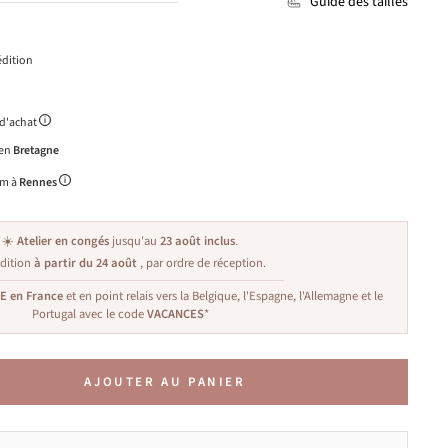
Guide des tailles
dition
 d'achat
 en
Bretagne
m à
Rennes
☀️
Atelier en congés
jusqu'au
23 août inclus
.
dition
à partir du 24 août
, par ordre de réception.
TE en France
et en point relais vers la Belgique, l'Espagne, l'Allemagne et le
Portugal avec le code
VACANCES
*
AJOUTER AU PANIER