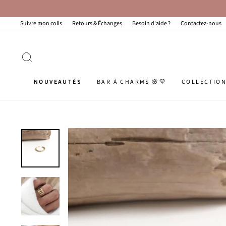
Passer
au
contenu
Suivre mon colis
Retours & Échanges
Besoin d'aide ?
Contactez-nous
RECHERCHER
NOUVEAUTÉS
BAR À CHARMS 🌸💛
COLLECTIO