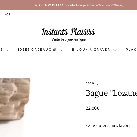
Satisfaction garantie : 4,9/5 (+ de 5120 avis)
✨ AVIS-VÉRIFIÉS
Diaporama
Pause
Blog
NS
IDÉES CADEAUX 🎁
BIJOUX À GRAVER
PLA
Accueil
/
Bague "Lozane
Prix
22,00€
régulier
Ajouter à mes favoris