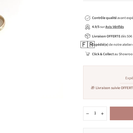
Contrôle qualité
avant expé
4.9/5
sur
Avis-Vérifiés
Livraison OFFERTE
dès 50€
🇫🇷
Expédié(e)
de notre atelier
Click & Collect
au Showroo
Expé
🎁
Livraison suivie OFFER
−
+