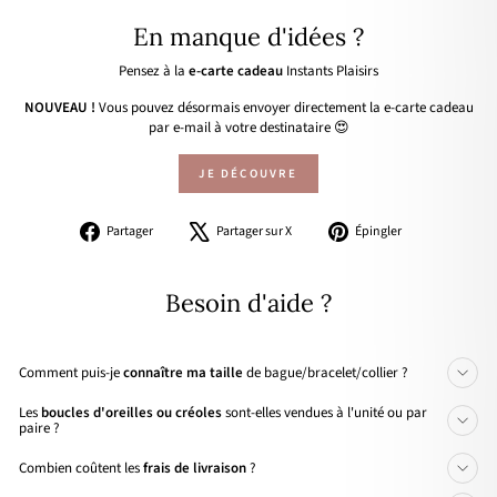
En manque d'idées ?
Pensez à la
e-carte cadeau
Instants Plaisirs
NOUVEAU !
Vous pouvez désormais envoyer directement la e-carte cadeau
par e-mail à votre destinataire 😍
JE DÉCOUVRE
Partager
Tweeter
Épingler
Partager
Partager sur X
Épingler
sur
sur
sur
Facebook
X
Pinterest
Besoin d'aide ?
Comment puis-je
connaître ma taille
de bague/bracelet/collier ?
Les
boucles d'oreilles ou créoles
sont-elles vendues à l'unité ou par
paire ?
Combien coûtent les
frais de livraison
?