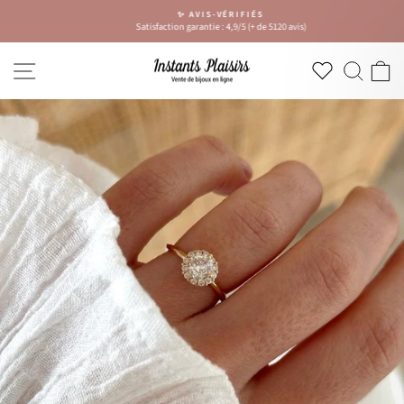
Passer
✨ AVIS-VÉRIFIÉS
au
Satisfaction garantie : 4,9/5 (+ de 5120 avis)
Diaporama
contenu
Pause
NAVIGATION
RECH
P