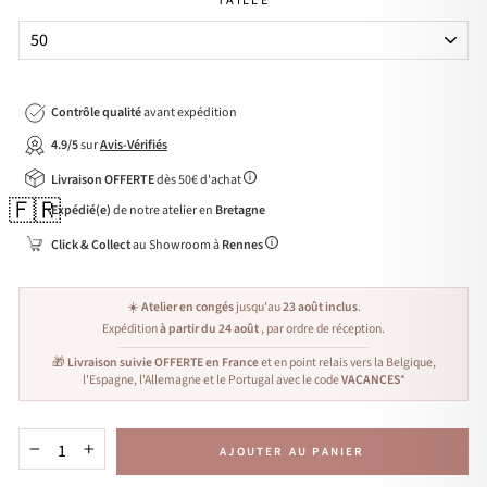
TAILLE
Contrôle qualité
avant expédition
4.9/5
sur
Avis-Vérifiés
Livraison OFFERTE
dès 50€ d'achat
🇫🇷
Expédié(e)
de notre atelier en
Bretagne
Click & Collect
au Showroom à
Rennes
☀️
Atelier en congés
jusqu'au
23 août inclus
.
Expédition
à partir du 24 août
, par ordre de réception.
🎁
Livraison suivie OFFERTE en France
et en point relais vers la Belgique,
l'Espagne, l'Allemagne et le Portugal avec le code
VACANCES
*
AJOUTER AU PANIER
−
+