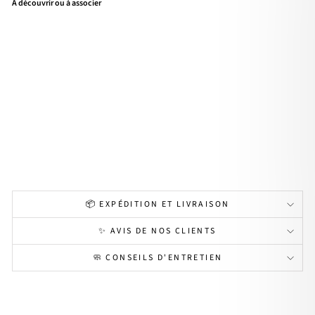
À découvrir ou à associer
Bag
ue
"Lu
divi
ne"
pla
qué
or
34,00€
📦 EXPÉDITION ET LIVRAISON
✨ AVIS DE NOS CLIENTS
🧼 CONSEILS D'ENTRETIEN