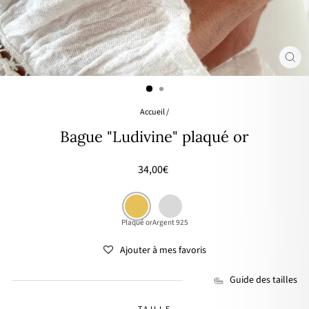
FER
(ES
Accueil
/
Bague "Ludivine" plaqué or
Prix
34,00€
régulier
Plaqué or
Argent 925
Ajouter à mes favoris
Guide des tailles