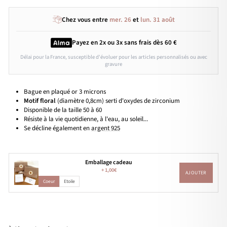
Chez vous entre
mer. 26
et
lun. 31 août
Payez en 2x ou 3x
sans frais
dès 60 €
Délai pour la France, susceptible d'évoluer pour les articles personnalisés ou avec
gravure
Bague en plaqué or 3 microns
Motif floral
(diamètre 0,8cm) se
rti d'oxydes de zirconium
Disponible de la taille 50 à 60
Résiste à la vie quotidienne, à l'eau, au soleil...
Se décline également en
argent 925
Emballage cadeau
+
1,00€
AJOUTER
Coeur
Etoile