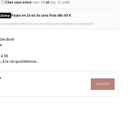
Chez vous entre
mer. 26
et
lun. 31 août
Payez en 2x ou 3x
sans frais
dès 60 €
ce, susceptible d'évoluer pour les articles personnalisés ou avec gravure
ble doré
le
 à 58
l, à la vie quotidienne...
u
AJOUTER