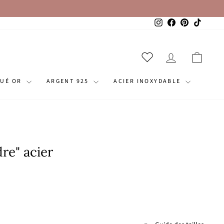
Instagram
Facebook
Pinterest
TikTok
SE CONNECT
PANI
QUÉ OR
ARGENT 925
ACIER INOXYDABLE
re" acier