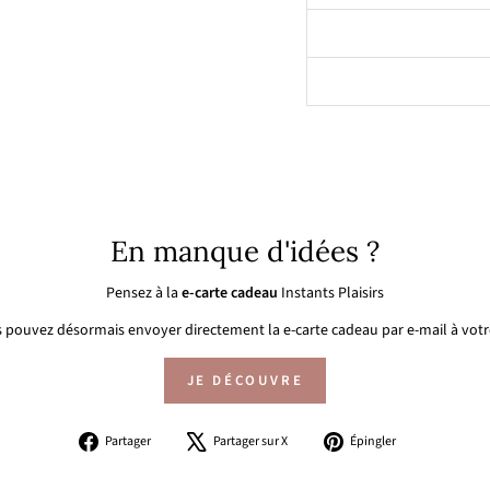
En manque d'idées ?
Pensez à la
e-carte cadeau
Instants Plaisirs
 pouvez désormais envoyer directement la e-carte cadeau par e-mail à votre
JE DÉCOUVRE
Partager
Tweeter
Épingler
Partager
Partager sur X
Épingler
sur
sur
sur
Facebook
X
Pinterest