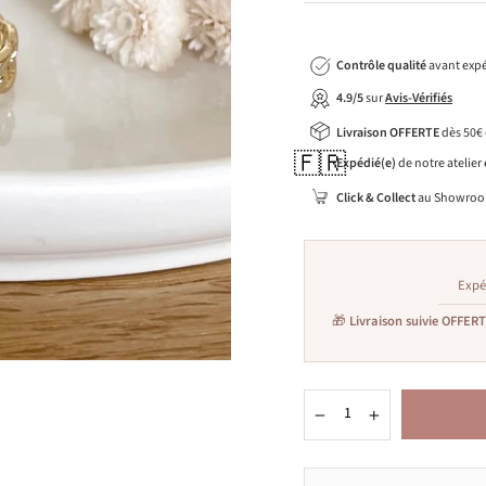
Contrôle qualité
avant expé
4.9/5
sur
Avis-Vérifiés
Livraison OFFERTE
dès 50€
🇫🇷
Expédié(e)
de notre atelier
Click & Collect
au Showroo
Expé
🎁
Livraison suivie OFFER
−
+