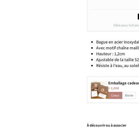
Délai pour la Fran
Bague en acier inoxyda
Avec motif chaîne mail
Hauteur : 1,2cm
Ajustable de la taille 52
Résiste à l'eau, au solei
Emballage cadea
+
1,00€
Coeur
Etoile
À découvrir ou à associer