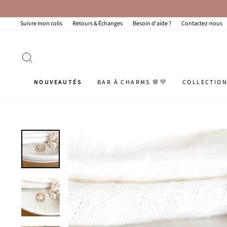
Passer
au
contenu
Suivre mon colis
Retours & Échanges
Besoin d'aide ?
Contactez-nous
RECHERCHER
NOUVEAUTÉS
BAR À CHARMS 🌸💛
COLLECTIO