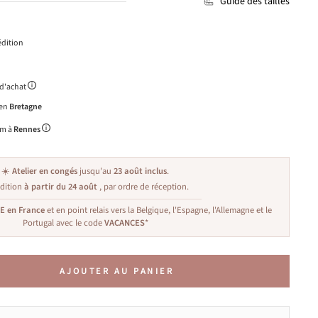
Guide des tailles
dition
 d'achat
 en
Bretagne
m à
Rennes
☀️
Atelier en congés
jusqu'au
23 août inclus
.
dition
à partir du 24 août
, par ordre de réception.
TE en France
et en point relais vers la Belgique, l'Espagne, l'Allemagne et le
Portugal avec le code
VACANCES
*
AJOUTER AU PANIER