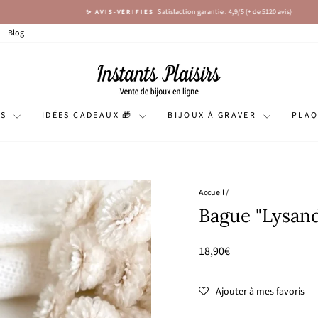
Satisfaction garantie : 4,9/5 (+ de 5120 avis)
✨ AVIS-VÉRIFIÉS
Diaporama
Pause
Blog
NS
IDÉES CADEAUX 🎁
BIJOUX À GRAVER
PLA
Accueil
/
Bague "Lysand
Prix
18,90€
régulier
Ajouter à mes favoris