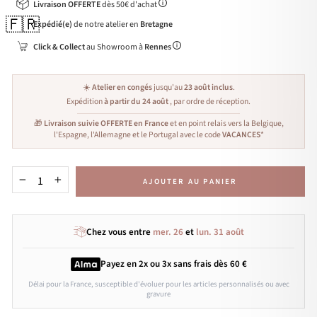
Livraison OFFERTE
dès 50€ d'achat
🇫🇷
Expédié(e)
de notre atelier en
Bretagne
Click & Collect
au Showroom à
Rennes
☀️
Atelier en congés
jusqu'au
23 août inclus
.
Expédition
à partir du 24 août
, par ordre de réception.
🎁
Livraison suivie OFFERTE en France
et en point relais vers la Belgique,
l'Espagne, l'Allemagne et le Portugal avec le code
VACANCES
*
AJOUTER AU PANIER
−
+
Chez vous entre
mer. 26
et
lun. 31 août
Payez en 2x ou 3x
sans frais
dès 60 €
Délai pour la France, susceptible d'évoluer pour les articles personnalisés ou avec
gravure