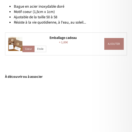
Bague en acier inoxydable doré
Motif coeur (1,5cm x 1cm)
Ajustable de la taille 50 à 58
Résiste à la vie quotidienne, à l'eau, au soleil...
Emballage cadeau
+
1,00€
AJOUTER
Coeur
Etoile
À découvrir ou à associer
Bag
ue
"Ma
eva
"
acie
r
16,90€