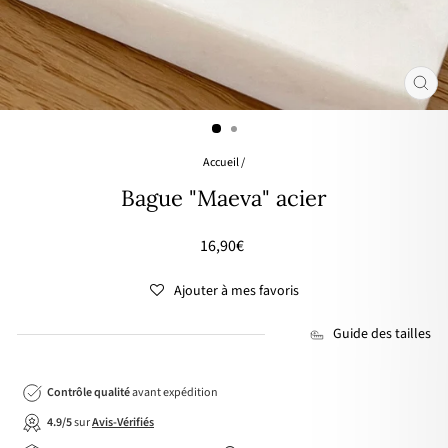
FER
(ES
Accueil
/
Bague "Maeva" acier
Prix
16,90€
régulier
Ajouter à mes favoris
Guide des tailles
Contrôle qualité
avant expédition
4.9/5
sur
Avis-Vérifiés