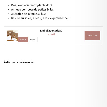
Bague en acier inoxydable doré
Anneau composé de petites billes
Ajustable de la taille 50 à 58
Résiste au soleil, à l'eau, à la vie quotidienne...
Emballage cadeau
+
1,00€
AJOUTER
Coeur
Etoile
À découvrir ou à associer
Bag
ue
"Me
no"
acie
r
12,90€