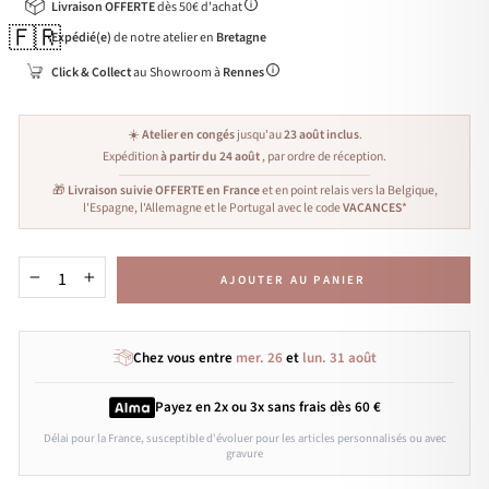
Livraison OFFERTE
dès 50€ d'achat
🇫🇷
Expédié(e)
de notre atelier en
Bretagne
Click & Collect
au Showroom à
Rennes
☀️
Atelier en congés
jusqu'au
23 août inclus
.
Expédition
à partir du 24 août
, par ordre de réception.
🎁
Livraison suivie OFFERTE en France
et en point relais vers la Belgique,
l'Espagne, l'Allemagne et le Portugal avec le code
VACANCES
*
AJOUTER AU PANIER
−
+
Chez vous entre
mer. 26
et
lun. 31 août
Payez en 2x ou 3x
sans frais
dès 60 €
Délai pour la France, susceptible d'évoluer pour les articles personnalisés ou avec
gravure