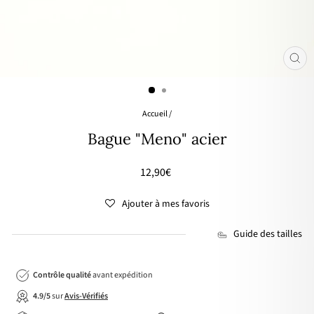
FER
(ES
Accueil
/
Bague "Meno" acier
Prix
12,90€
régulier
Ajouter à mes favoris
Guide des tailles
Contrôle qualité
avant expédition
4.9/5
sur
Avis-Vérifiés