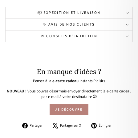
📦 EXPÉDITION ET LIVRAISON
✨ AVIS DE NOS CLIENTS
🧼 CONSEILS D'ENTRETIEN
En manque d'idées ?
Pensez à la
e-carte cadeau
Instants Plaisirs
NOUVEAU !
Vous pouvez désormais envoyer directement la e-carte cadeau
par e-mail à votre destinataire 😍
JE DÉCOUVRE
Partager
Tweeter
Épingler
Partager
Partager sur X
Épingler
sur
sur
sur
Facebook
X
Pinterest