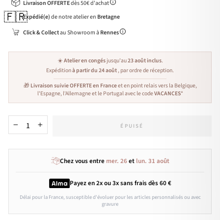
Livraison OFFERTE
dès 50€ d'achat
🇫🇷
Expédié(e)
de notre atelier en
Bretagne
Click & Collect
au Showroom à
Rennes
☀️
Atelier en congés
jusqu'au
23 août inclus
.
Expédition
à partir du 24 août
, par ordre de réception.
🎁
Livraison suivie OFFERTE en France
et en point relais vers la Belgique,
l'Espagne, l'Allemagne et le Portugal avec le code
VACANCES
*
ÉPUISÉ
−
+
Chez vous entre
mer. 26
et
lun. 31 août
Payez en 2x ou 3x
sans frais
dès 60 €
Délai pour la France, susceptible d'évoluer pour les articles personnalisés ou avec
gravure