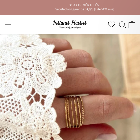
Passer
✨ AVIS-VÉRIFIÉS
au
Satisfaction garantie : 4,9/5 (+ de 5120 avis)
Diaporama
contenu
Pause
NAVIGATION
RECH
P