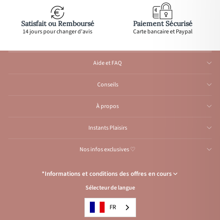
Satisfait ou Remboursé
Paiement Sécurisé
14 jours pour changer d'avis
Carte bancaire et Paypal
Aide et FAQ
Conseils
À propos
Instants Plaisirs
Nos infos exclusives ♡
*Informations et conditions des offres en cours
Sélecteur de langue
Congés de l’Atelier du 1er au 23 août inclus
: Aucune expédition et
traitement d'e-mail durant cette période, reprise
à partir
du 24 août.
FR
Condition de l’offre
: Livraison offerte avec le code
VACANCES
, pour les
envois vers la France en lettre suivie ou point relais et pour la Belgique,