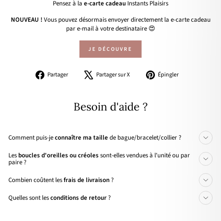
Pensez à la
e-carte cadeau
Instants Plaisirs
NOUVEAU !
Vous pouvez désormais envoyer directement la e-carte cadeau
par e-mail à votre destinataire 😍
JE DÉCOUVRE
Partager
Tweeter
Épingler
Partager
Partager sur X
Épingler
sur
sur
sur
Facebook
X
Pinterest
Besoin d'aide ?
Comment puis-je
connaître ma taille
de bague/bracelet/collier ?
Les
boucles d'oreilles ou créoles
sont-elles vendues à l'unité ou par
paire ?
Combien coûtent les
frais de livraison
?
Quelles sont les
conditions de retour
?