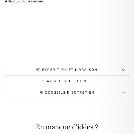
À découvrir ou à associer
Bag
ue
"Ne
lly"
acie
r
18,90€
Épuisé
📦 EXPÉDITION ET LIVRAISON
✨ AVIS DE NOS CLIENTS
🧼 CONSEILS D'ENTRETIEN
En manque d'idées ?