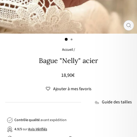
FER
(ES
Accueil
/
Bague "Nelly" acier
Prix
18,90€
régulier
Ajouter à mes favoris
Guide des tailles
Contrôle qualité
avant expédition
4.9/5
sur
Avis-Vérifiés