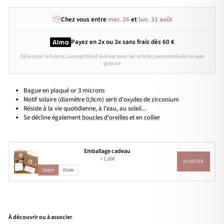
Chez vous entre
mer. 26
et
lun. 31 août
Payez en 2x ou 3x
sans frais
dès 60 €
Délai pour la France, susceptible d'évoluer pour les articles personnalisés ou avec
gravure
Bague en plaqué or 3 microns
Motif solaire
(diamètre 0,9cm) se
rti d'oxydes de zirconium
Résiste à la vie quotidienne, à l'eau, au soleil...
Se décline également
boucles d'oreilles
et en
collier
Emballage cadeau
+
1,00€
AJOUTER
Coeur
Etoile
À découvrir ou à associer