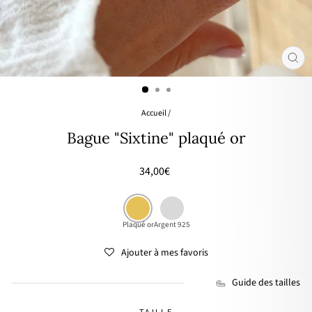
FER
(ES
Accueil
/
Bague "Sixtine" plaqué or
Prix
34,00€
régulier
Plaqué or
Argent 925
Ajouter à mes favoris
Guide des tailles