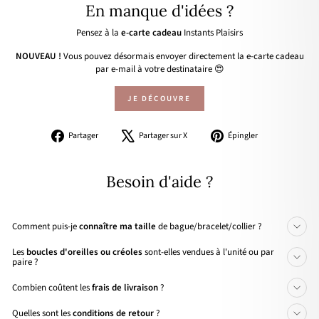
En manque d'idées ?
Pensez à la
e-carte cadeau
Instants Plaisirs
NOUVEAU !
Vous pouvez désormais envoyer directement la e-carte cadeau
par e-mail à votre destinataire 😍
JE DÉCOUVRE
Partager
Tweeter
Épingler
Partager
Partager sur X
Épingler
sur
sur
sur
Facebook
X
Pinterest
Besoin d'aide ?
Comment puis-je
connaître ma taille
de bague/bracelet/collier ?
Les
boucles d'oreilles ou créoles
sont-elles vendues à l'unité ou par
paire ?
Combien coûtent les
frais de livraison
?
Quelles sont les
conditions de retour
?