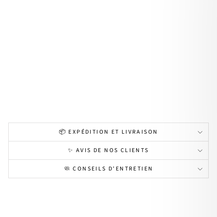
Bag
ue
"Six
tine
"
pla
qué
or
34,00€
📦 EXPÉDITION ET LIVRAISON
✨ AVIS DE NOS CLIENTS
🧼 CONSEILS D'ENTRETIEN