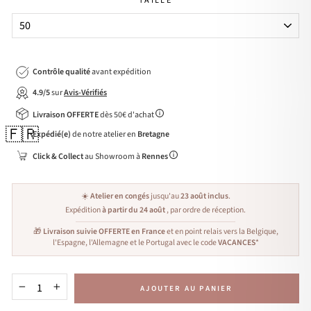
TAILLE
Contrôle qualité
avant expédition
4.9/5
sur
Avis-Vérifiés
Livraison OFFERTE
dès 50€ d'achat
🇫🇷
Expédié(e)
de notre atelier en
Bretagne
Click & Collect
au Showroom à
Rennes
☀️
Atelier en congés
jusqu'au
23 août inclus
.
Expédition
à partir du 24 août
, par ordre de réception.
🎁
Livraison suivie OFFERTE en France
et en point relais vers la Belgique,
l'Espagne, l'Allemagne et le Portugal avec le code
VACANCES
*
AJOUTER AU PANIER
−
+