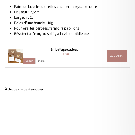
Paire de boucles d'oreilles en acier inoxydable doré
Hauteur : 2,5cm
Largeur : 2cm
Poids d'une boucle : 10g
Pour oreilles percées, fermoirs papillons
Résistent à l'eau, au soleil, à la vie quotidienne...
Emballage cadeau
+
1,00€
AJOUTER
Coeur
Etoile
À découvrir ou à associer
Bou
cles
d'or
eille
s
"Agl
aé"