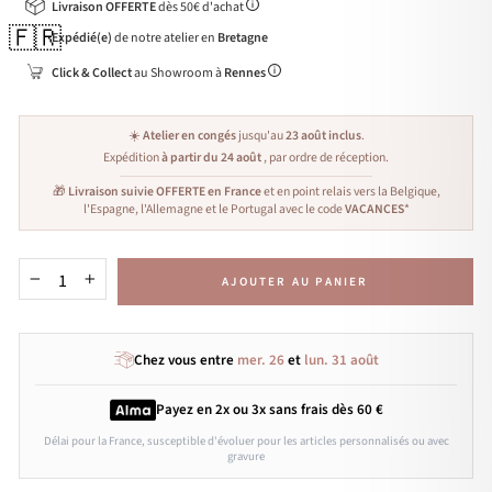
Livraison OFFERTE
dès 50€ d'achat
🇫🇷
Expédié(e)
de notre atelier en
Bretagne
Click & Collect
au Showroom à
Rennes
☀️
Atelier en congés
jusqu'au
23 août inclus
.
Expédition
à partir du 24 août
, par ordre de réception.
🎁
Livraison suivie OFFERTE en France
et en point relais vers la Belgique,
l'Espagne, l'Allemagne et le Portugal avec le code
VACANCES
*
AJOUTER AU PANIER
−
+
Chez vous entre
mer. 26
et
lun. 31 août
Payez en 2x ou 3x
sans frais
dès 60 €
Délai pour la France, susceptible d'évoluer pour les articles personnalisés ou avec
gravure