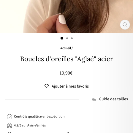
FER
(ES
Accueil
/
Boucles d'oreilles "Aglaé" acier
Prix
19,90€
régulier
Ajouter à mes favoris
Guide des tailles
Contrôle qualité
avant expédition
4.9/5
sur
Avis-Vérifiés