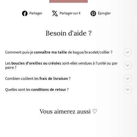
Partager
Tweeter
Épingler
Partager
Partager sur X
Épingler
sur
sur
sur
Facebook
X
Pinterest
Besoin d'aide ?
Comment puis-je
connaître ma taille
de bague/bracelet/collier ?
Les
boucles d'oreilles ou créoles
sont-elles vendues à l'unité ou par
paire ?
Combien coûtent les
frais de livraison
?
Quelles sont les
conditions de retour
?
Vous aimerez aussi ♡