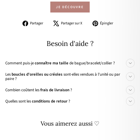
JE DÉCOUVRE
Partager
Tweeter
Épingler
Partager
Partager sur X
Épingler
sur
sur
sur
Facebook
X
Pinterest
Besoin d'aide ?
Comment puis-je
connaître ma taille
de bague/bracelet/collier ?
Les
boucles d'oreilles ou créoles
sont-elles vendues à l'unité ou par
paire ?
Combien coûtent les
frais de livraison
?
Quelles sont les
conditions de retour
?
Vous aimerez aussi ♡