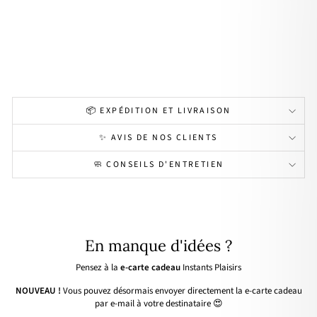
"
pla
qué
or
29,00€
📦 EXPÉDITION ET LIVRAISON
✨ AVIS DE NOS CLIENTS
🧼 CONSEILS D'ENTRETIEN
En manque d'idées ?
Pensez à la
e-carte cadeau
Instants Plaisirs
NOUVEAU !
Vous pouvez désormais envoyer directement la e-carte cadeau
par e-mail à votre destinataire 😍