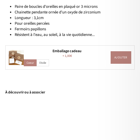
Paire de boucles d'oreilles en plaqué or 3 microns
Chainette pendante ornée d'un oxyde de zirconium
Longueur : 3,1cm
Pour oreilles percées
Fermoirs papillons
Résistent à l'eau, au soleil, à la vie quotidienne...
Emballage cadeau
+
1,00€
AJOUTER
Coeur
Etoile
À découvrir ou à associer
Bou
cles
d'or
eille
s
"Da
nia