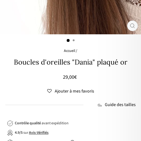
FER
(ES
Accueil
/
Boucles d'oreilles "Dania" plaqué or
Prix
29,00€
régulier
Ajouter à mes favoris
Guide des tailles
Contrôle qualité
avant expédition
4.9/5
sur
Avis-Vérifiés