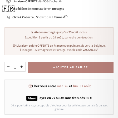
Livraison OFFERTE
dès 50€ d'achat
🇫🇷
Expédié(e)
de notre atelier en
Bretagne
Click & Collect
au Showroom à
Rennes
☀️
Atelier en congés
jusqu'au
23 août inclus
.
Expédition
à partir du 24 août
, par ordre de réception.
🎁
Livraison suivie OFFERTE en France
et en point relais vers la Belgique,
l'Espagne, l'Allemagne et le Portugal avec le code
VACANCES
*
AJOUTER AU PANIER
−
+
Chez vous entre
mer. 26
et
lun. 31 août
Payez en 2x ou 3x
sans frais
dès 60 €
Délai pour la France, susceptible d'évoluer pour les articles personnalisés ou avec
gravure