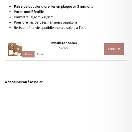
Paire
de boucles d'oreilles en plaqué or 3 microns
Puces
motif feuille
Diamètre : 0,4cm x 0,8cm
Pour oreilles percées, fermoirs papillons
Résistent à la vie quotidienne, au soleil, à l'eau...
Emballage cadeau
+
1,00€
AJOUTER
Coeur
Etoile
À découvrir ou à associer
Bou
cles
d'or
eille
s
"Fili
ne"
pla