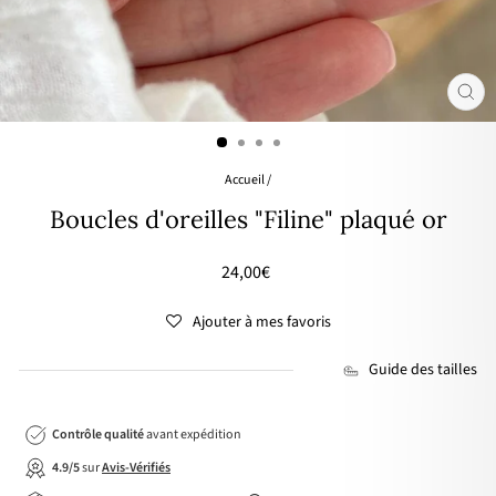
FER
(ES
Accueil
/
Boucles d'oreilles "Filine" plaqué or
Prix
24,00€
régulier
Ajouter à mes favoris
Guide des tailles
Contrôle qualité
avant expédition
4.9/5
sur
Avis-Vérifiés