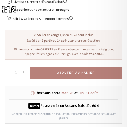
Livraison OFFERTE
dès 50€ d'achat
🇫🇷
Expédié(e)
de notre atelier en
Bretagne
Click & Collect
au Showroom à
Rennes
☀️
Atelier en congés
jusqu'au
23 août inclus
.
Expédition
à partir du 24 août
, par ordre de réception.
🎁
Livraison suivie OFFERTE en France
et en point relais vers la Belgique,
l'Espagne, l'Allemagne et le Portugal avec le code
VACANCES
*
AJOUTER AU PANIER
−
+
Chez vous entre
mer. 26
et
lun. 31 août
Payez en 2x ou 3x
sans frais
dès 60 €
Délai pour la France, susceptible d'évoluer pour les articles personnalisés ou avec
gravure