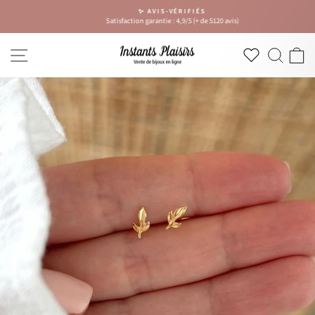
Passer
✨ AVIS-VÉRIFIÉS
au
Satisfaction garantie : 4,9/5 (+ de 5120 avis)
Diaporama
contenu
Pause
NAVIGATION
RECH
P