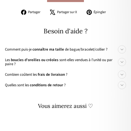
Partager
Tweeter
Épingler
Partager
Partager sur X
Épingler
sur
sur
sur
Facebook
X
Pinterest
Besoin d'aide ?
Comment puis-je
connaître ma taille
de bague/bracelet/collier ?
Les
boucles d'oreilles ou créoles
sont-elles vendues à l'unité ou par
paire ?
Combien coûtent les
frais de livraison
?
Quelles sont les
conditions de retour
?
Vous aimerez aussi ♡