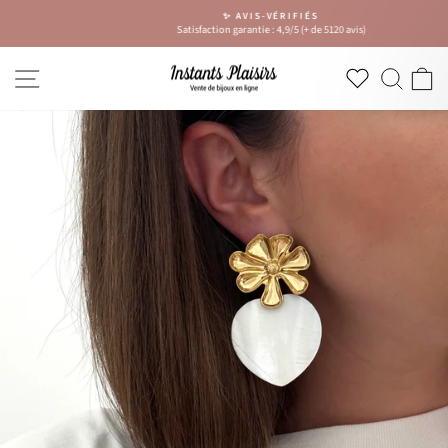
Passer
✨ AVIS-VÉRIFIÉS
au
Satisfaction garantie : 4,9/5 (+ de 5120 avis)
Diaporama
contenu
Pause
NAVIGATION
RECH
P