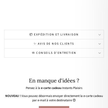
rie"
acie
r
29,90€
📦 EXPÉDITION ET LIVRAISON
✨ AVIS DE NOS CLIENTS
🧼 CONSEILS D'ENTRETIEN
En manque d'idées ?
Pensez à la
e-carte cadeau
Instants Plaisirs
NOUVEAU !
Vous pouvez désormais envoyer directement la e-carte cadeau
par e-mail à votre destinataire 😍