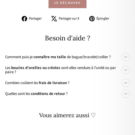
JE DÉCOUVRE
Partager
Tweeter
Épingler
Partager
Partager sur X
Épingler
sur
sur
sur
Facebook
X
Pinterest
Besoin d'aide ?
Comment puis-je
connaître ma taille
de bague/bracelet/collier ?
Les
boucles d'oreilles ou créoles
sont-elles vendues à l'unité ou par
paire ?
Combien coûtent les
frais de livraison
?
Quelles sont les
conditions de retour
?
Vous aimerez aussi ♡