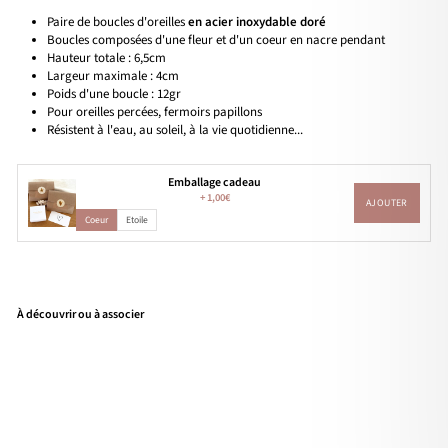
Paire de boucles d'oreilles
en acier inoxydable doré
Boucles
composées d'une fleur et d'un coeur en nacre pendant
Hauteur totale : 6,5cm
Largeur maximale : 4cm
Poids d'une boucle : 12gr
Pour oreilles percées, fermoirs papillons
Résistent à l'eau, au soleil, à la vie quotidienne...
Emballage cadeau
+
1,00€
AJOUTER
Coeur
Etoile
À découvrir ou à associer
Bou
cles
d'or
eille
s
"Flo