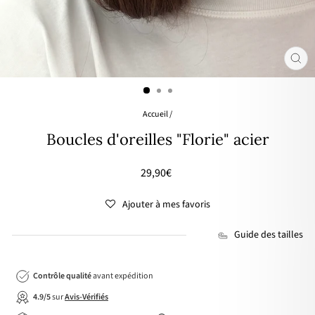
FER
(ES
Accueil
/
Boucles d'oreilles "Florie" acier
Prix
29,90€
régulier
Ajouter à mes favoris
Guide des tailles
Contrôle qualité
avant expédition
4.9/5
sur
Avis-Vérifiés