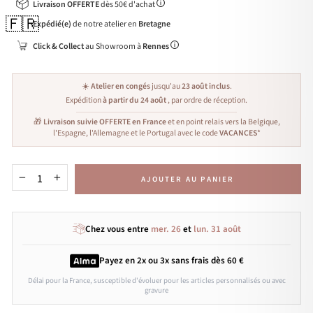
Livraison OFFERTE
dès 50€ d'achat
🇫🇷
Expédié(e)
de notre atelier en
Bretagne
Click & Collect
au Showroom à
Rennes
☀️
Atelier en congés
jusqu'au
23 août inclus
.
Expédition
à partir du 24 août
, par ordre de réception.
🎁
Livraison suivie OFFERTE en France
et en point relais vers la Belgique,
l'Espagne, l'Allemagne et le Portugal avec le code
VACANCES
*
AJOUTER AU PANIER
−
+
Chez vous entre
mer. 26
et
lun. 31 août
Payez en 2x ou 3x
sans frais
dès 60 €
Délai pour la France, susceptible d'évoluer pour les articles personnalisés ou avec
gravure