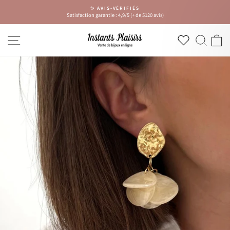
Passer
✨ AVIS-VÉRIFIÉS
au
Satisfaction garantie : 4,9/5 (+ de 5120 avis)
Diaporama
contenu
Pause
NAVIGATION
RECH
P