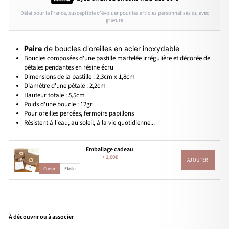
Délai pour la France, susceptible d'évoluer pour les articles personnalisés ou avec
gravure
Paire
de boucles d'oreilles en acier inoxydable
Boucles composées d'une pastille martelée irrégulière et décorée de
pétales pendantes en résine écru
Dimensions de la pastille : 2,3cm x 1,8cm
Diamètre d'une pétale : 2,2cm
Hauteur totale : 5,5cm
Poids d'une boucle :
12gr
Pour oreilles percées, fermoirs papillons
Résistent à l'eau, au soleil, à la vie quotidienne...
Emballage cadeau
+
1,00€
AJOUTER
Coeur
Etoile
À découvrir ou à associer