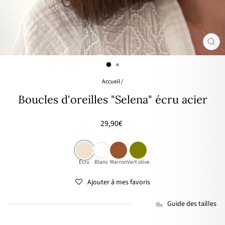
FER
(ES
Accueil
/
Boucles d'oreilles "Selena" écru acier
Prix
29,90€
régulier
Écru
Blanc
Marron
Vert olive
Ajouter à mes favoris
Guide des tailles