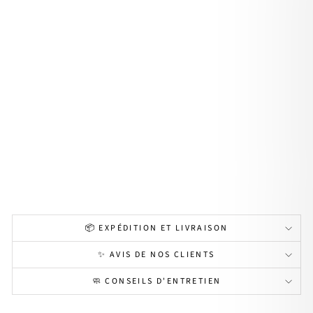
Bou
cles
d'or
eille
s
"Sel
ena
"
écr
u
acie
r
29,90€
📦 EXPÉDITION ET LIVRAISON
✨ AVIS DE NOS CLIENTS
🧼 CONSEILS D'ENTRETIEN