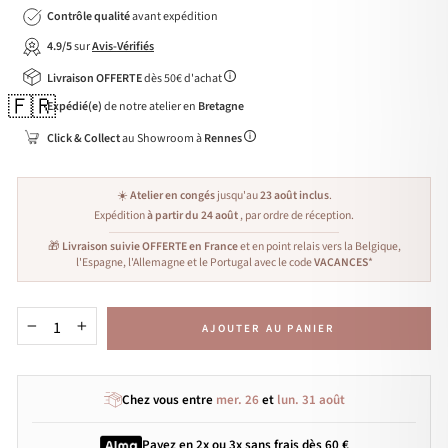
Contrôle qualité
avant expédition
4.9/5
sur
Avis-Vérifiés
Livraison OFFERTE
dès 50€ d'achat
🇫🇷
Expédié(e)
de notre atelier en
Bretagne
Click & Collect
au Showroom à
Rennes
☀️
Atelier en congés
jusqu'au
23 août inclus
.
Expédition
à partir du 24 août
, par ordre de réception.
🎁
Livraison suivie OFFERTE en France
et en point relais vers la Belgique,
l'Espagne, l'Allemagne et le Portugal avec le code
VACANCES
*
AJOUTER AU PANIER
−
+
Chez vous entre
mer. 26
et
lun. 31 août
Payez en 2x ou 3x
sans frais
dès 60 €