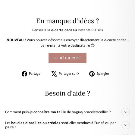
En manque d'idées ?
Pensez à la
e-carte cadeau
Instants Plaisirs
NOUVEAU !
Vous pouvez désormais envoyer directement la e-carte cadeau
par e-mail à votre destinataire 😍
JE DÉCOUVRE
Partager
Tweeter
Épingler
Partager
Partager sur X
Épingler
sur
sur
sur
Facebook
X
Pinterest
Besoin d'aide ?
Comment puis-je
connaître ma taille
de bague/bracelet/collier ?
Les
boucles d'oreilles ou créoles
sont-elles vendues à l'unité ou par
paire ?