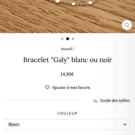
FER
(ES
Accueil
/
Bracelet "Galy" blanc ou noir
Prix
14,90€
régulier
Ajouter à mes favoris
Guide des tailles
COULEUR