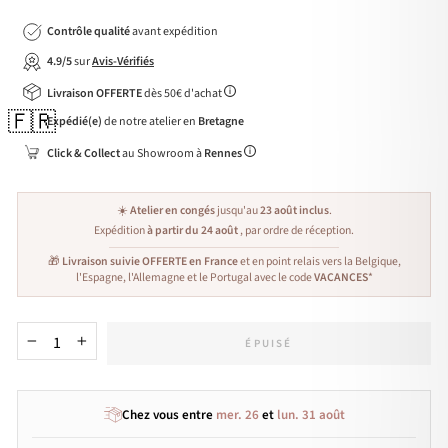
Contrôle qualité
avant expédition
4.9/5
sur
Avis-Vérifiés
Livraison OFFERTE
dès 50€ d'achat
🇫🇷
Expédié(e)
de notre atelier en
Bretagne
Click & Collect
au Showroom à
Rennes
☀️
Atelier en congés
jusqu'au
23 août inclus
.
Expédition
à partir du 24 août
, par ordre de réception.
🎁
Livraison suivie OFFERTE en France
et en point relais vers la Belgique,
l'Espagne, l'Allemagne et le Portugal avec le code
VACANCES
*
ÉPUISÉ
−
+
Chez vous entre
mer. 26
et
lun. 31 août