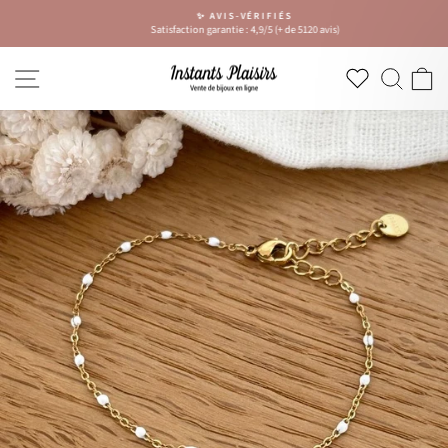
Passer
✨ AVIS-VÉRIFIÉS
au
Satisfaction garantie : 4,9/5 (+ de 5120 avis)
Diaporama
contenu
Pause
NAVIGATION
RECH
P