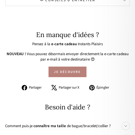
🧼 CONSEILS D'ENTRETIEN
En manque d'idées ?
Pensez à la
e-carte cadeau
Instants Plaisirs
NOUVEAU !
Vous pouvez désormais envoyer directement la e-carte cadeau
par e-mail à votre destinataire 😍
JE DÉCOUVRE
Partager
Tweeter
Épingler
Partager
Partager sur X
Épingler
sur
sur
sur
Facebook
X
Pinterest
Besoin d'aide ?
Comment puis-je
connaître ma taille
de bague/bracelet/collier ?