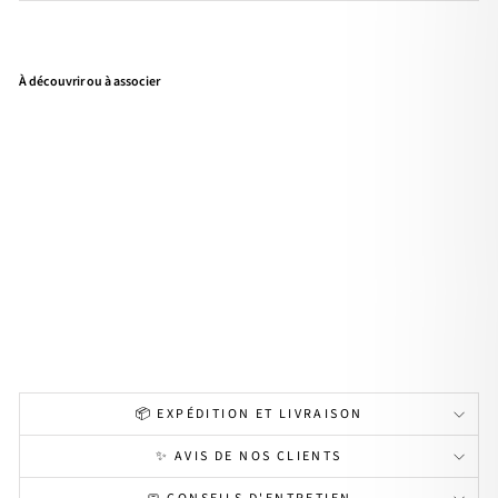
À découvrir ou à associer
Bra
cele
t
"Ga
ly"
bla
nc
ou
noir
14,90€
SOLDES
📦 EXPÉDITION ET LIVRAISON
✨ AVIS DE NOS CLIENTS