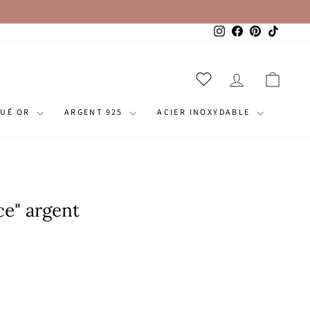
Instagram
Facebook
Pinterest
TikTok
SE CONNECT
PANI
QUÉ OR
ARGENT 925
ACIER INOXYDABLE
ce" argent