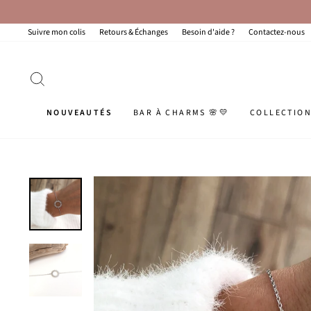
Passer
au
contenu
Suivre mon colis
Retours & Échanges
Besoin d'aide ?
Contactez-nous
RECHERCHER
NOUVEAUTÉS
BAR À CHARMS 🌸💛
COLLECTIO