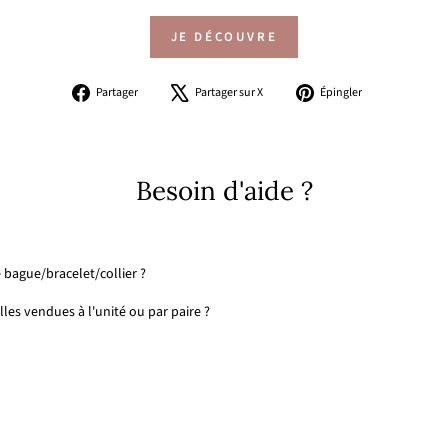
JE DÉCOUVRE
Partager
Tweeter
Épingler
Partager
Partager sur X
Épingler
sur
sur
sur
Facebook
X
Pinterest
Besoin d'aide ?
 bague/bracelet/collier ?
les vendues à l'unité ou par paire ?