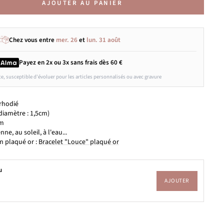
AJOUTER AU PANIER
Chez vous entre
mer. 26
et
lun. 31 août
Payez en 2x ou 3x
sans frais
dès 60 €
ce, susceptible d'évoluer pour les articles personnalisés ou avec gravure
 rhodié
(diamètre : 1,5cm)
cm
nne, au soleil, à l'eau...
n plaqué or :
Bracelet "Louce" plaqué or
u
AJOUTER