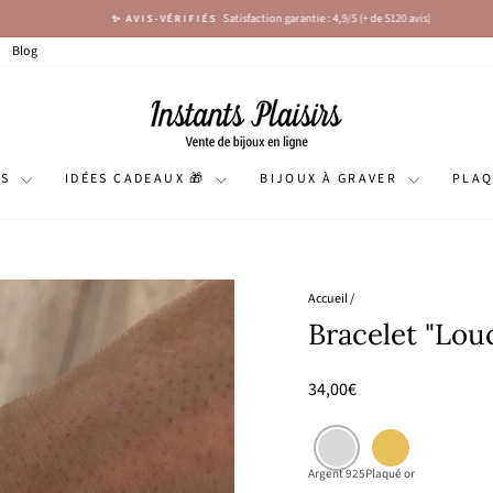
Satisfaction garantie : 4,9/5 (+ de 5120 avis)
✨ AVIS-VÉRIFIÉS
Diaporama
Pause
Blog
NS
IDÉES CADEAUX 🎁
BIJOUX À GRAVER
PLA
Accueil
/
Bracelet "Lou
Prix
34,00€
régulier
Argent 925
Plaqué or