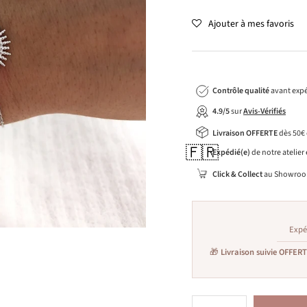
Ajouter à mes favoris
Contrôle qualité
avant expé
4.9/5
sur
Avis-Vérifiés
Livraison OFFERTE
dès 50€
🇫🇷
Expédié(e)
de notre atelier
Click & Collect
au Showroo
Expé
🎁
Livraison suivie OFFER