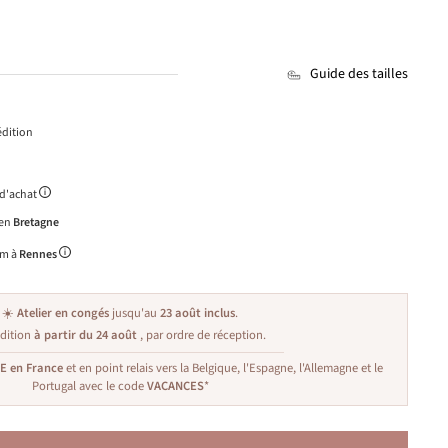
Guide des tailles
dition
 d'achat
 en
Bretagne
m à
Rennes
☀️
Atelier en congés
jusqu'au
23 août inclus
.
dition
à partir du 24 août
, par ordre de réception.
TE en France
et en point relais vers la Belgique, l'Espagne, l'Allemagne et le
Portugal avec le code
VACANCES
*