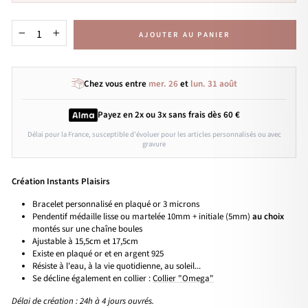
AJOUTER AU PANIER
−
+
Chez vous entre
mer. 26
et
lun. 31 août
Payez en 2x ou 3x
sans frais
dès 60 €
Délai pour la France, susceptible d'évoluer pour les articles personnalisés ou avec
gravure
Création Instants Plaisirs
Bracelet personnalisé en plaqué or 3 microns
Pendentif médaille lisse ou martelée 10mm + initiale (5mm)
au choix
montés sur une chaîne boules
Ajustable à 15,5cm et 17,5cm
Existe en plaqué or et en argent 925
Résiste à l'eau, à la vie quotidienne, au soleil...
Se décline également en collier :
Collier "Omega"
Délai de création : 24h à 4 jours ouvrés.