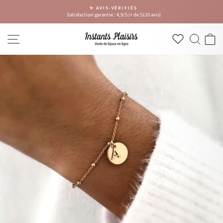
Passer
✨ AVIS-VÉRIFIÉS
au
Satisfaction garantie : 4,9/5 (+ de 5120 avis)
Diaporama
contenu
Pause
NAVIGATION
RECH
P