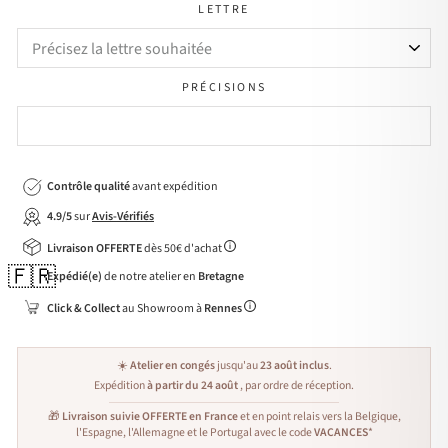
LETTRE
PRÉCISIONS
Contrôle qualité
avant expédition
4.9/5
sur
Avis-Vérifiés
Livraison OFFERTE
dès 50€ d'achat
🇫🇷
Expédié(e)
de notre atelier en
Bretagne
Click & Collect
au Showroom à
Rennes
☀️
Atelier en congés
jusqu'au
23 août inclus
.
Expédition
à partir du 24 août
, par ordre de réception.
🎁
Livraison suivie OFFERTE en France
et en point relais vers la Belgique,
l'Espagne, l'Allemagne et le Portugal avec le code
VACANCES
*