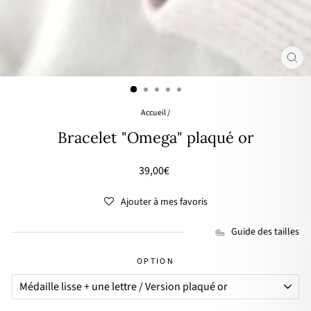
FER
(ES
Accueil
/
Bracelet "Omega" plaqué or
Prix
39,00€
régulier
Ajouter à mes favoris
Guide des tailles
OPTION