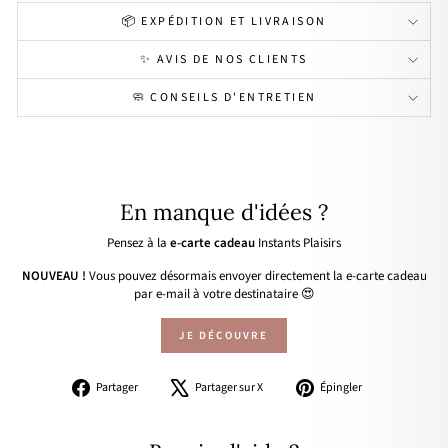
📦 EXPÉDITION ET LIVRAISON
✨ AVIS DE NOS CLIENTS
🧼 CONSEILS D'ENTRETIEN
En manque d'idées ?
Pensez à la
e-carte cadeau
Instants Plaisirs
NOUVEAU !
Vous pouvez désormais envoyer directement la e-carte cadeau
par e-mail à votre destinataire 😍
JE DÉCOUVRE
Partager
Tweeter
Épingler
Partager
Partager sur X
Épingler
sur
sur
sur
Facebook
X
Pinterest