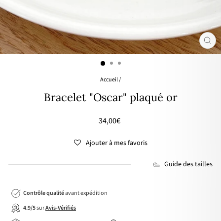
FER
(ES
Accueil
/
Bracelet "Oscar" plaqué or
Prix
34,00€
régulier
Ajouter à mes favoris
Guide des tailles
Contrôle qualité
avant expédition
4.9/5
sur
Avis-Vérifiés