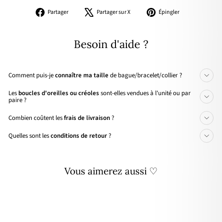
Partager
Tweeter
Épingler
Partager
Partager sur X
Épingler
sur
sur
sur
Facebook
X
Pinterest
Besoin d'aide ?
Comment puis-je
connaître ma taille
de bague/bracelet/collier ?
Les
boucles d'oreilles ou créoles
sont-elles vendues à l'unité ou par
paire ?
Combien coûtent les
frais de livraison
?
Quelles sont les
conditions de retour
?
Vous aimerez aussi ♡