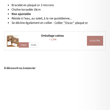
Bracelet en plaqué or 3 microns
Chaîne torsadée 18cm
Non ajustable
Résiste à l'eau, au soleil, à la vie quotidienne...
Se décline également en collier :
Collier "Oscar" plaqué or
Emballage cadeau
+
1,00€
AJOUTER
Coeur
Etoile
À découvrir ou à associer
Bra
cele
t
"Os
car
"
pla
qué