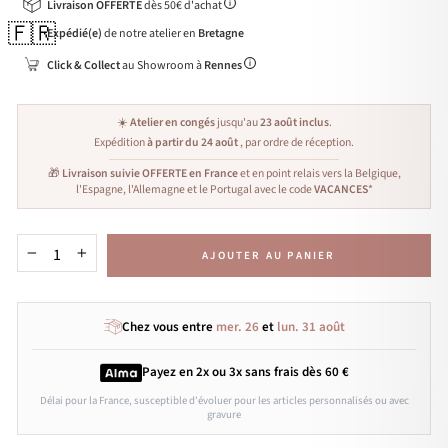
Livraison OFFERTE
dès 50€ d'achat
🇫🇷
Expédié(e)
de notre atelier en
Bretagne
Click & Collect
au Showroom à
Rennes
☀️
Atelier en congés
jusqu'au
23 août inclus
.
Expédition
à partir du 24 août
, par ordre de réception.
🎁
Livraison suivie OFFERTE en France
et en point relais vers la Belgique,
l'Espagne, l'Allemagne et le Portugal avec le code
VACANCES
*
AJOUTER AU PANIER
−
+
Chez vous entre
mer. 26
et
lun. 31 août
Payez en 2x ou 3x
sans frais
dès 60 €
Délai pour la France, susceptible d'évoluer pour les articles personnalisés ou avec
gravure