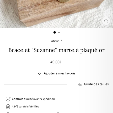
FER
(ES
Accueil
/
Bracelet "Suzanne" martelé plaqué or
Prix
49,00€
régulier
Ajouter à mes favoris
Guide des tailles
Contrôle qualité
avant expédition
4.9/5
sur
Avis-Vérifiés