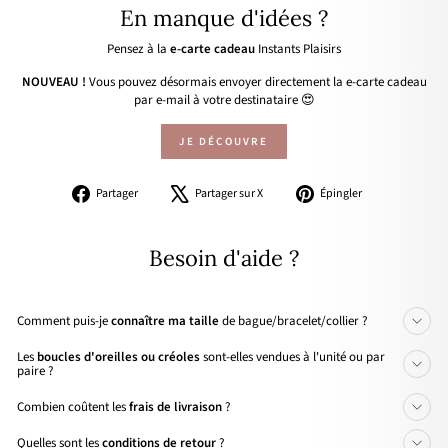
En manque d'idées ?
Pensez à la
e-carte cadeau
Instants Plaisirs
NOUVEAU !
Vous pouvez désormais envoyer directement la e-carte cadeau
par e-mail à votre destinataire 😍
JE DÉCOUVRE
Partager
Tweeter
Épingler
Partager
Partager sur X
Épingler
sur
sur
sur
Facebook
X
Pinterest
Besoin d'aide ?
Comment puis-je
connaître ma taille
de bague/bracelet/collier ?
Les
boucles d'oreilles ou créoles
sont-elles vendues à l'unité ou par
paire ?
Combien coûtent les
frais de livraison
?
Quelles sont les
conditions de retour
?