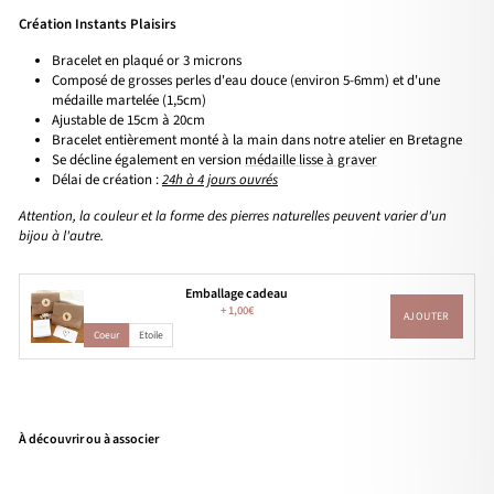
Création Instants Plaisirs
Bracelet en plaqué or 3 microns
Composé de grosses perles d'eau douce (environ 5-6mm) et d'une
médaille martelée (1,5cm)
Ajustable de 15cm à 20cm
Bracelet entièrement monté à la main dans notre atelier en Bretagne
Se décline également en version
médaille lisse à graver
Délai de création :
24h à 4 jours ouvrés
Attention, la couleur et la forme des pierres naturelles peuvent varier d'un
bijou à l'autre.
Emballage cadeau
+
1,00€
AJOUTER
Coeur
Etoile
À découvrir ou à associer
Bra