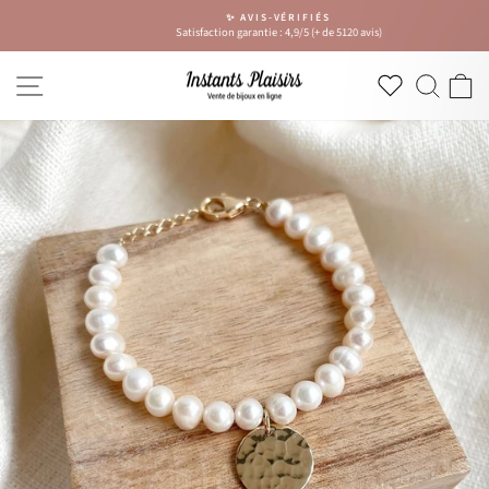
Passer
✨ AVIS-VÉRIFIÉS
au
Satisfaction garantie : 4,9/5 (+ de 5120 avis)
Diaporama
contenu
Pause
NAVIGATION
RECH
P