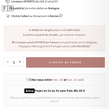
Livraison OFFERTE
dès 50€ d'achat
🇫🇷
Expédié(e)
de notre atelier en
Bretagne
Click & Collect
au Showroom à
Rennes
☀️
Atelier en congés
jusqu'au
23 août inclus
.
Expédition
à partir du 24 août
, par ordre de réception.
🎁
Livraison suivie OFFERTE en France
et en point relais vers la Belgique,
l'Espagne, l'Allemagne et le Portugal avec le code
VACANCES
*
AJOUTER AU PANIER
−
+
Chez vous entre
mer. 26
et
lun. 31 août
Payez en 2x ou 3x
sans frais
dès 60 €
Délai pour la France, susceptible d'évoluer pour les articles personnalisés ou avec
gravure