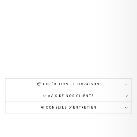
cele
t
"Su
zan
ne"
ma
rtel
é
pla
qué
or
49,00€
📦 EXPÉDITION ET LIVRAISON
✨ AVIS DE NOS CLIENTS
🧼 CONSEILS D'ENTRETIEN