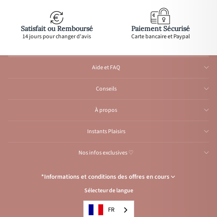
Satisfait ou Remboursé
Paiement Sécurisé
14 jours pour changer d'avis
Carte bancaire et Paypal
Aide et FAQ
Conseils
À propos
Instants Plaisirs
Nos infos exclusives ♡
*Informations et conditions des offres en cours
Sélecteur de langue
Congés de l’Atelier du 1er au 23 août inclus
: Aucune expédition et
traitement d'e-mail durant cette période, reprise
à partir
du 24 août.
FR
Condition de l’offre
: Livraison offerte avec le code
VACANCES
, pour les