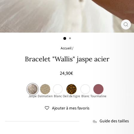
FER
(ES
Accueil
/
Bracelet "Wallis" jaspe acier
Prix
24,90€
régulier
Jaspe
Dalmatien
Blanc
Oeil de tigre
Blanc
Tourmaline
Ajouter à mes favoris
Guide des tailles