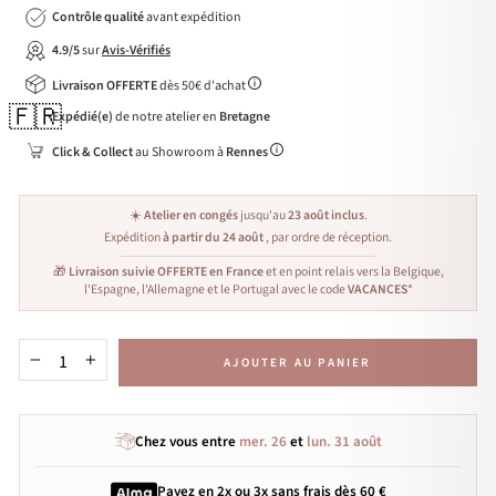
Contrôle qualité
avant expédition
4.9/5
sur
Avis-Vérifiés
Livraison OFFERTE
dès 50€ d'achat
🇫🇷
Expédié(e)
de notre atelier en
Bretagne
Click & Collect
au Showroom à
Rennes
☀️
Atelier en congés
jusqu'au
23 août inclus
.
Expédition
à partir du 24 août
, par ordre de réception.
🎁
Livraison suivie OFFERTE en France
et en point relais vers la Belgique,
l'Espagne, l'Allemagne et le Portugal avec le code
VACANCES
*
AJOUTER AU PANIER
−
+
Chez vous entre
mer. 26
et
lun. 31 août
Payez en 2x ou 3x
sans frais
dès 60 €