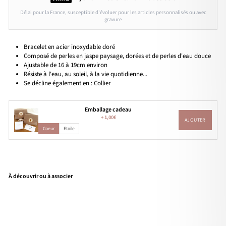
Délai pour la France, susceptible d'évoluer pour les articles personnalisés ou avec
gravure
Bracelet en acier inoxydable doré
Composé de perles en jaspe paysage, dorées et de perles d'eau douce
Ajustable de 16 à 19cm environ
Résiste à l'eau, au soleil, à la vie quotidienne...
Se décline également en :
Collier
Emballage cadeau
+
1,00€
AJOUTER
Coeur
Etoile
À découvrir ou à associer
Bra
cele
t
"W