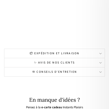
allis
"
jasp
e
acie
r
24,90€
📦 EXPÉDITION ET LIVRAISON
✨ AVIS DE NOS CLIENTS
🧼 CONSEILS D'ENTRETIEN
En manque d'idées ?
Pensez à la
e-carte cadeau
Instants Plaisirs