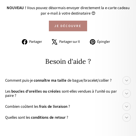
NOUVEAU !
Vous pouvez désormais envoyer directement la e-carte cadeau
par e-mail à votre destinataire 😍
JE DÉCOUVRE
Partager
Tweeter
Épingler
Partager
Partager sur X
Épingler
sur
sur
sur
Facebook
X
Pinterest
Besoin d'aide ?
Comment puis-je
connaître ma taille
de bague/bracelet/collier ?
Les
boucles d'oreilles ou créoles
sont-elles vendues à l'unité ou par
paire ?
Combien coûtent les
frais de livraison
?
Quelles sont les
conditions de retour
?