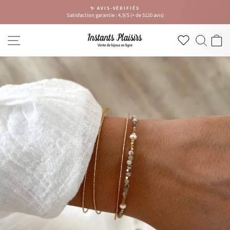
Passer
✨ AVIS-VÉRIFIÉS
au
Satisfaction garantie : 4,9/5 (+ de 5120 avis)
Diaporama
contenu
Pause
NAVIGATION
RECH
P