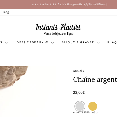
Satisfaction garantie : 4,9/5 (+ de 5120 avis)
✨ AVIS-VÉRIFIÉS
Diaporama
Pause
Blog
NS
IDÉES CADEAUX 🎁
BIJOUX À GRAVER
PLA
Accueil
/
Chaîne argent
Prix
22,00€
régulier
Argent 925
Plaqué or