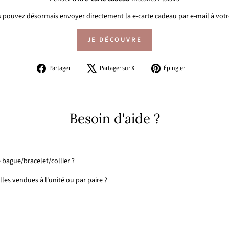
 pouvez désormais envoyer directement la e-carte cadeau par e-mail à votre
JE DÉCOUVRE
Partager
Tweeter
Épingler
Partager
Partager sur X
Épingler
sur
sur
sur
Facebook
X
Pinterest
Besoin d'aide ?
 bague/bracelet/collier ?
les vendues à l'unité ou par paire ?