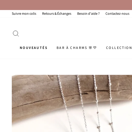
Passer
au
contenu
Suivre mon colis
Retours & Échanges
Besoin d'aide ?
Contactez-nous
RECHERCHER
NOUVEAUTÉS
BAR À CHARMS 🌸💛
COLLECTIO