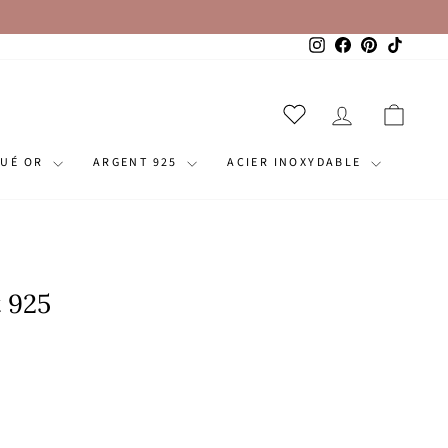
Instagram
Facebook
Pinterest
TikTok
SE CONNECT
PANI
QUÉ OR
ARGENT 925
ACIER INOXYDABLE
 925