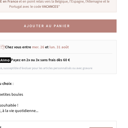
TE en France
et en point relais vers la Belgique, l'Espagne, l'Allemagne et le
Portugal avec le code
VACANCES
*
AJOUTER AU PANIER
Chez vous entre
mer. 26
et
lun. 31 août
Payez en 2x ou 3x
sans frais
dès 60 €
ce, susceptible d'évoluer pour les articles personnalisés ou avec gravure
u choix
:
etites boules
souhaitée !
l, à la vie quotidienne...
u