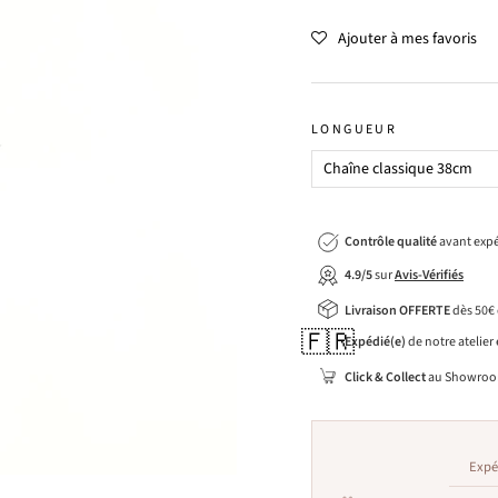
Ajouter à mes favoris
LONGUEUR
Contrôle qualité
avant expé
4.9/5
sur
Avis-Vérifiés
Livraison OFFERTE
dès 50€
🇫🇷
Expédié(e)
de notre atelier
Click & Collect
au Showroo
Expé