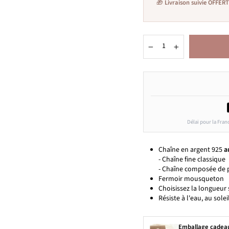
🎁
Livraison suivie OFFER
−
+
Délai pour la Fran
Chaîne en argent 925
a
- Chaîne fine classique
- Chaîne composée de p
Fermoir mousqueton
Choisissez la longueur 
Résiste à l'eau, au solei
Emballage cadea