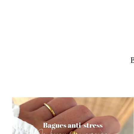
Chaîne argent 925
À partir de
22,00€
B