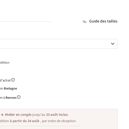
Guide des tailles
dition
 d'achat
 en
Bretagne
m à
Rennes
☀️
Atelier en congés
jusqu'au
23 août inclus
.
dition
à partir du 24 août
, par ordre de réception.