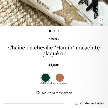
FER
(ES
Accueil
/
Chaîne de cheville "Hamin" malachite
plaqué or
Prix
44,00€
régulier
Malachite
Pierre de soleil
Ajouter à mes favoris
Guide des tailles