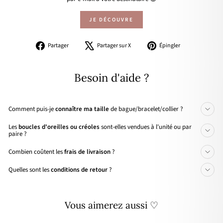
JE DÉCOUVRE
Partager
Tweeter
Épingler
Partager
Partager sur X
Épingler
sur
sur
sur
Facebook
X
Pinterest
Besoin d'aide ?
Comment puis-je
connaître ma taille
de bague/bracelet/collier ?
Les
boucles d'oreilles ou créoles
sont-elles vendues à l'unité ou par
paire ?
Combien coûtent les
frais de livraison
?
Quelles sont les
conditions de retour
?
Vous aimerez aussi ♡