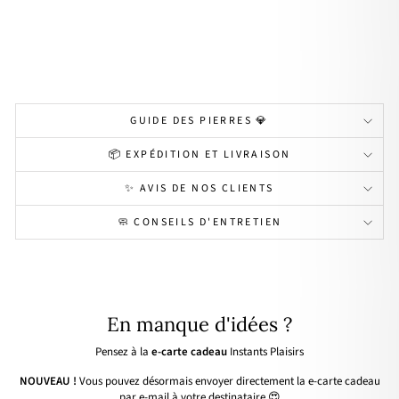
or
44,00€
GUIDE DES PIERRES 💎
📦 EXPÉDITION ET LIVRAISON
✨ AVIS DE NOS CLIENTS
🧼 CONSEILS D'ENTRETIEN
En manque d'idées ?
Pensez à la
e-carte cadeau
Instants Plaisirs
NOUVEAU !
Vous pouvez désormais envoyer directement la e-carte cadeau
par e-mail à votre destinataire 😍