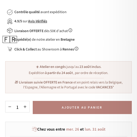
Contrôle qualité
avant expédition
4.9/5
sur
Avis-Vérifiés
Livraison OFFERTE
dès 50€ d'achat
🇫🇷
Expédié(e)
de notre atelier en
Bretagne
Click & Collect
au Showroom à
Rennes
☀️
Atelier en congés
jusqu'au
23 août inclus
.
Expédition
à partir du 24 août
, par ordre de réception.
🎁
Livraison suivie OFFERTE en France
et en point relais vers la Belgique,
l'Espagne, l'Allemagne et le Portugal avec le code
VACANCES
*
AJOUTER AU PANIER
−
+
Chez vous entre
mer. 26
et
lun. 31 août