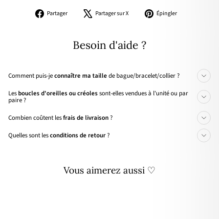
Partager
Tweeter
Épingler
Partager
Partager sur X
Épingler
sur
sur
sur
Facebook
X
Pinterest
Besoin d'aide ?
Comment puis-je
connaître ma taille
de bague/bracelet/collier ?
Les
boucles d'oreilles ou créoles
sont-elles vendues à l'unité ou par
paire ?
Combien coûtent les
frais de livraison
?
Quelles sont les
conditions de retour
?
Vous aimerez aussi ♡