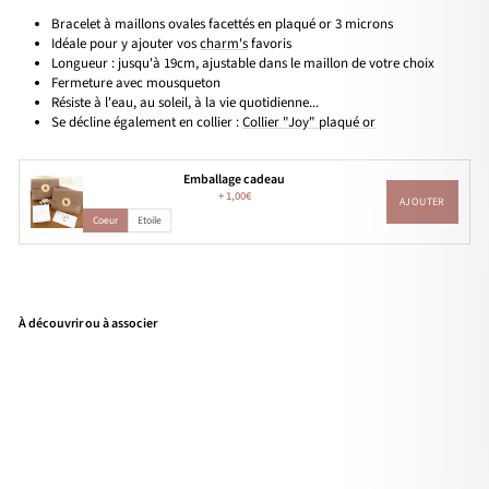
Bracelet à maillons ovales facettés en plaqué or 3 microns
Idéale pour y ajouter vos
charm's
favoris
Longueur : jusqu'à 19cm, ajustable dans le maillon de votre choix
Fermeture avec mousqueton
Résiste à l'eau, au soleil, à la vie quotidienne...
Se décline également en collier :
Collier "Joy" plaqué or
Emballage cadeau
+
1,00€
AJOUTER
Coeur
Etoile
À découvrir ou à associer
Bra
cele
t
"Jo
y"
pla
qué