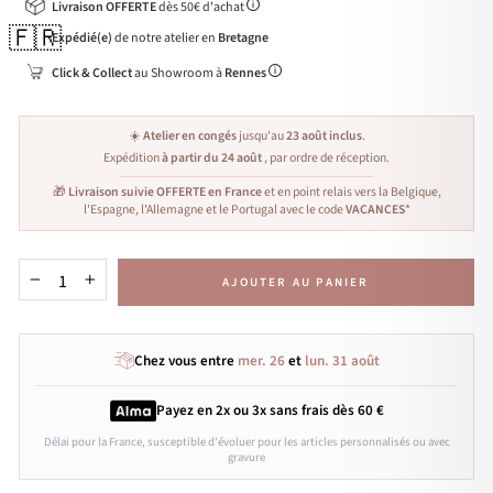
Livraison OFFERTE
dès 50€ d'achat
🇫🇷
Expédié(e)
de notre atelier en
Bretagne
Click & Collect
au Showroom à
Rennes
☀️
Atelier en congés
jusqu'au
23 août inclus
.
Expédition
à partir du 24 août
, par ordre de réception.
🎁
Livraison suivie OFFERTE en France
et en point relais vers la Belgique,
l'Espagne, l'Allemagne et le Portugal avec le code
VACANCES
*
AJOUTER AU PANIER
−
+
Chez vous entre
mer. 26
et
lun. 31 août
Payez en 2x ou 3x
sans frais
dès 60 €
Délai pour la France, susceptible d'évoluer pour les articles personnalisés ou avec
gravure