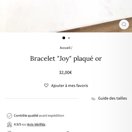
FER
(ES
Accueil
/
Bracelet "Joy" plaqué or
Prix
32,00€
régulier
Ajouter à mes favoris
Guide des tailles
Contrôle qualité
avant expédition
4.9/5
sur
Avis-Vérifiés