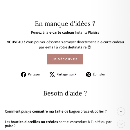
En manque d'idées ?
Pensez à la
e-carte cadeau
Instants Plaisirs
NOUVEAU !
Vous pouvez désormais envoyer directement la e-carte cadeau
par e-mail à votre destinataire 😍
JE DÉCOUVRE
Partager
Tweeter
Épingler
Partager
Partager sur X
Épingler
sur
sur
sur
Facebook
X
Pinterest
Besoin d'aide ?
Comment puis-je
connaître ma taille
de bague/bracelet/collier ?
Les
boucles d'oreilles ou créoles
sont-elles vendues à l'unité ou par
paire ?