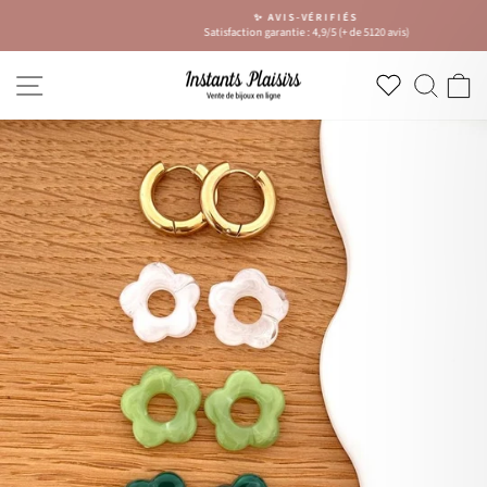
Passer
✨ AVIS-VÉRIFIÉS
au
Satisfaction garantie : 4,9/5 (+ de 5120 avis)
Diaporama
contenu
Pause
NAVIGATION
RECH
P