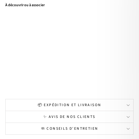
À découvrir ou à associer
3 -
Coff
ret
cré
oles
Flor
a
acie
r
Prix
37,60€
régulier
🌸
29,90€
PRIX
-
DOUX
20%
🌸 PRIX DOUX
📦 EXPÉDITION ET LIVRAISON
✨ AVIS DE NOS CLIENTS
🧼 CONSEILS D'ENTRETIEN