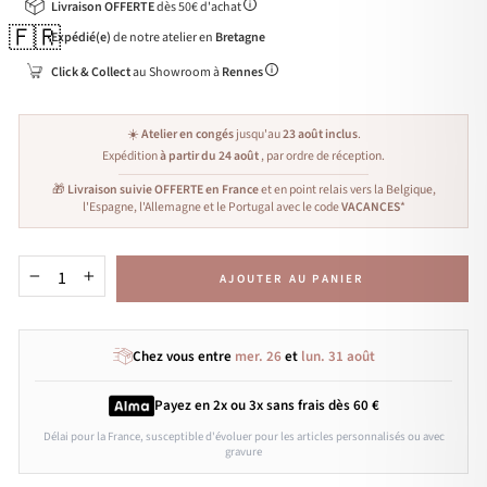
Livraison OFFERTE
dès 50€ d'achat
🇫🇷
Expédié(e)
de notre atelier en
Bretagne
Click & Collect
au Showroom à
Rennes
☀️
Atelier en congés
jusqu'au
23 août inclus
.
Expédition
à partir du 24 août
, par ordre de réception.
🎁
Livraison suivie OFFERTE en France
et en point relais vers la Belgique,
l'Espagne, l'Allemagne et le Portugal avec le code
VACANCES
*
AJOUTER AU PANIER
−
+
Chez vous entre
mer. 26
et
lun. 31 août
Payez en 2x ou 3x
sans frais
dès 60 €
Délai pour la France, susceptible d'évoluer pour les articles personnalisés ou avec
gravure