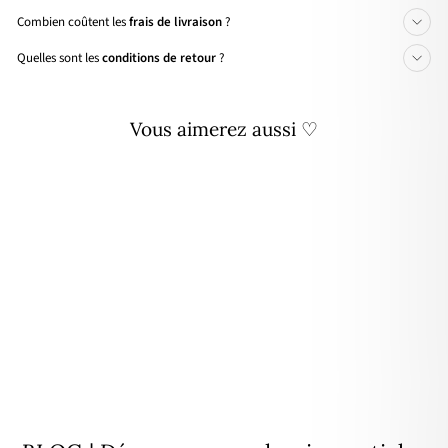
Combien coûtent les
frais de livraison
?
Quelles sont les
conditions de retour
?
Vous aimerez aussi ♡
🌸 PRIX DOUX
3 - Coffret créoles Flora acier
Prix
🌸
37,60€
29,90€
- 20%
régulier
PRIX
DOUX