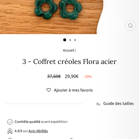
FER
(ES
Accueil
/
3 - Coffret créoles Flora acier
Prix
🌸
37,60€
29,90€
- 20%
régulier
PRIX
DOUX
Ajouter à mes favoris
Guide des tailles
Contrôle qualité
avant expédition
4.9/5
sur
Avis-Vérifiés