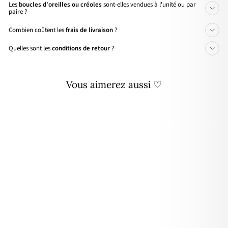
Les
boucles d'oreilles ou créoles
sont-elles vendues à l'unité ou par
paire ?
Combien coûtent les
frais de livraison
?
Quelles sont les
conditions de retour
?
Vous aimerez aussi ♡
Personnalisable
Collier "Caprice" astro plaqué
or
À partir de
79,00€