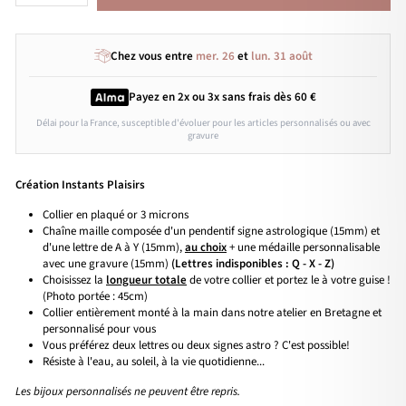
Chez vous entre
mer. 26
et
lun. 31 août
Payez en 2x ou 3x
sans frais
dès 60 €
Délai pour la France, susceptible d'évoluer pour les articles personnalisés ou avec
gravure
Création Instants Plaisirs
Collier en plaqué or 3 microns
Chaîne maille composée d'un pendentif signe astrologique (15mm) et
d'une lettre de A à Y (15mm),
au choix
+ une médaille personnalisable
avec une gravure (15mm)
(Lettres indisponibles :
Q - X - Z)
Choisissez la
longueur totale
de votre collier et portez le à votre guise !
(Photo portée : 45cm)
Collier entièrement monté à la main dans notre atelier en Bretagne et
personnalisé pour vous
Vous préférez deux lettres ou deux signes astro ? C'est possible!
Résiste à l'eau, au soleil, à la vie quotidienne...
Les bijoux personnalisés ne peuvent être repris.