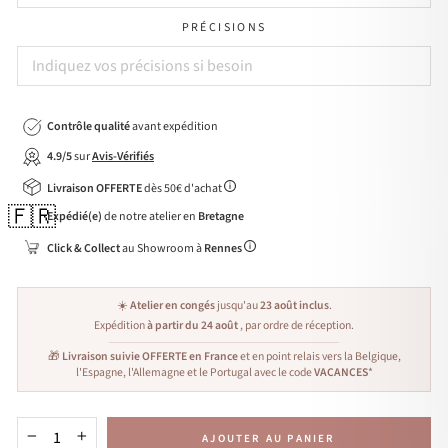
PRÉCISIONS
Contrôle qualité
avant expédition
4.9/5
sur
Avis-Vérifiés
Livraison OFFERTE
dès 50€ d'achat
🇫🇷
Expédié(e)
de notre atelier en
Bretagne
Click & Collect
au Showroom à
Rennes
☀️
Atelier en congés
jusqu'au
23 août inclus
.
Expédition
à partir du 24 août
, par ordre de réception.
🎁
Livraison suivie OFFERTE en France
et en point relais vers la Belgique,
l'Espagne, l'Allemagne et le Portugal avec le code
VACANCES
*
AJOUTER AU PANIER
−
+