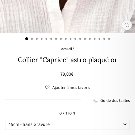
FER
(ES
Accueil
/
Collier "Caprice" astro plaqué or
Prix
79,00€
régulier
Ajouter à mes favoris
Guide des tailles
OPTION