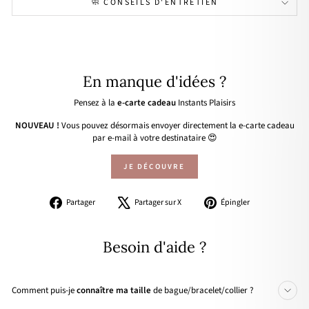
🧼 CONSEILS D'ENTRETIEN
En manque d'idées ?
Pensez à la
e-carte cadeau
Instants Plaisirs
NOUVEAU !
Vous pouvez désormais envoyer directement la e-carte cadeau
par e-mail à votre destinataire 😍
JE DÉCOUVRE
Partager
Tweeter
Épingler
Partager
Partager sur X
Épingler
sur
sur
sur
Facebook
X
Pinterest
Besoin d'aide ?
Comment puis-je
connaître ma taille
de bague/bracelet/collier ?