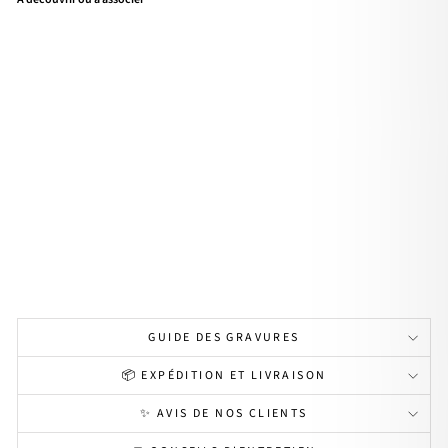
Coll
ier
"Ca
pric
e"
astr
o
pla
qué
or
À
partir
de
79,00€
Personnalisable
GUIDE DES GRAVURES
📦 EXPÉDITION ET LIVRAISON
✨ AVIS DE NOS CLIENTS