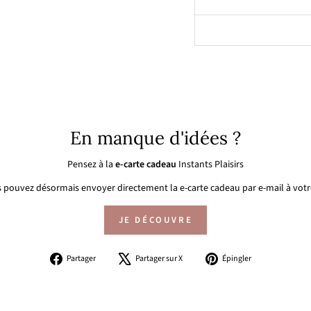
En manque d'idées ?
Pensez à la
e-carte cadeau
Instants Plaisirs
 pouvez désormais envoyer directement la e-carte cadeau par e-mail à votre
JE DÉCOUVRE
Partager
Tweeter
Épingler
Partager
Partager sur X
Épingler
sur
sur
sur
Facebook
X
Pinterest