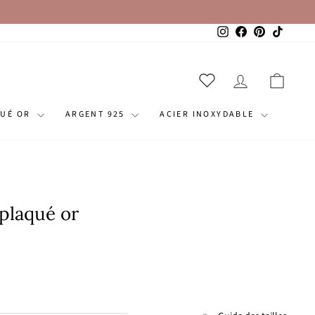
Instagram
Facebook
Pinterest
TikTok
SE CONNECT
PANI
QUÉ OR
ARGENT 925
ACIER INOXYDABLE
 plaqué or