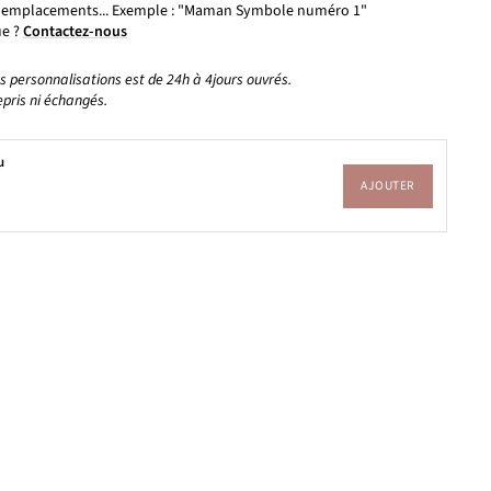
, emplacements... Exemple : "Maman Symbole numéro 1"
ue ?
Contactez-nous
les personnalisations est de 24h à 4jours ouvrés.
epris ni échangés.
u
AJOUTER