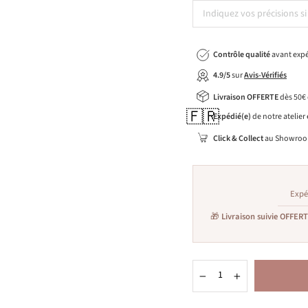
Contrôle qualité
avant expé
4.9/5
sur
Avis-Vérifiés
Livraison OFFERTE
dès 50€
🇫🇷
Expédié(e)
de notre atelier
Click & Collect
au Showroo
Expé
🎁
Livraison suivie OFFER
−
+