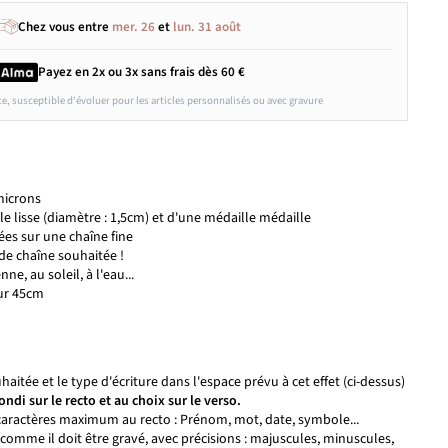
Chez vous entre
mer. 26
et
lun. 31 août
Payez en 2x ou 3x
sans frais
dès 60 €
ce, susceptible d'évoluer pour les articles personnalisés ou avec gravure
microns
 lisse (diamètre : 1,5cm) et d'une médaille médaille
es sur une chaîne fine
de chaîne souhaitée !
nne, au soleil, à l'eau...
ur 45cm
aitée et le type d'écriture dans l'espace prévu à cet effet (ci-dessus)
ondi sur le recto et au choix sur le verso.
 caractères maximum au recto : Prénom, mot, date, symbole...
comme il doit être gravé, avec précisions : majuscules, minuscules,