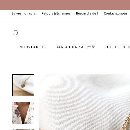
Passer
au
contenu
Suivre mon colis
Retours & Échanges
Besoin d'aide ?
Contactez-nous
RECHERCHER
NOUVEAUTÉS
BAR À CHARMS 🌸💛
COLLECTIO