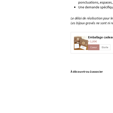
ponctuations, espaces
Une demande spécifiq
Le délai de réalisation pour 
Les bijoux gravés ne sont ni r
Emballage cadea
+
1,00€
Coeur
Etoile
À découvrir ou à associer
C
o
ll
i
e
r
"