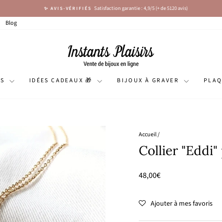
Satisfaction garantie : 4,9/5 (+ de 5120 avis)
✨ AVIS-VÉRIFIÉS
Diaporama
Pause
Blog
NS
IDÉES CADEAUX 🎁
BIJOUX À GRAVER
PLA
Accueil
/
Collier "Eddi"
Prix
48,00€
régulier
Ajouter à mes favoris