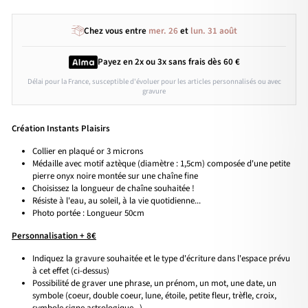
Chez vous entre
mer. 26
et
lun. 31 août
Payez en 2x ou 3x
sans frais
dès 60 €
Délai pour la France, susceptible d'évoluer pour les articles personnalisés ou avec
gravure
Création Instants Plaisirs
Collier en plaqué or 3 microns
Médaille avec motif aztèque (diamètre : 1,5cm) composée d'une petite
pierre onyx noire montée sur une chaîne fine
Choisissez la longueur de chaîne souhaitée !
Résiste à l'eau, au soleil, à la vie quotidienne...
Photo portée : Longueur 50cm
Personnalisation + 8€
Indiquez la gravure souhaitée et le type d'écriture dans l'espace prévu
à cet effet (ci-dessus)
Possibilité de graver une phrase, un prénom, un mot, une date, un
symbole (coeur, double coeur, lune, étoile, petite fleur, trèfle, croix,