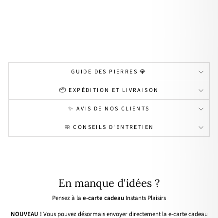
or
À
partir
de
48,00€
Personnalisable
GUIDE DES PIERRES 💎
📦 EXPÉDITION ET LIVRAISON
✨ AVIS DE NOS CLIENTS
🧼 CONSEILS D'ENTRETIEN
En manque d'idées ?
Pensez à la
e-carte cadeau
Instants Plaisirs
NOUVEAU !
Vous pouvez désormais envoyer directement la e-carte cadeau