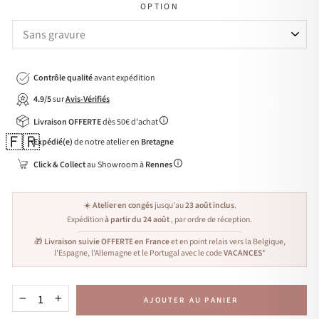
OPTION
Contrôle qualité
avant expédition
4.9/5
sur
Avis-Vérifiés
Livraison OFFERTE
dès 50€ d'achat
🇫🇷
Expédié(e)
de notre atelier en
Bretagne
Click & Collect
au Showroom à
Rennes
☀️
Atelier en congés
jusqu'au
23 août inclus
.
Expédition
à partir du 24 août
, par ordre de réception.
🎁
Livraison suivie OFFERTE en France
et en point relais vers la Belgique,
l'Espagne, l'Allemagne et le Portugal avec le code
VACANCES
*
AJOUTER AU PANIER
−
+