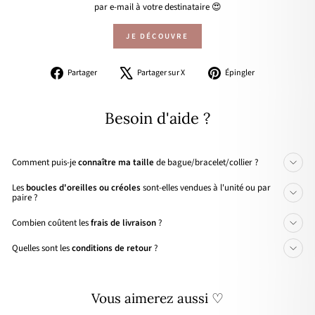
par e-mail à votre destinataire 😍
JE DÉCOUVRE
Partager
Tweeter
Épingler
Partager
Partager sur X
Épingler
sur
sur
sur
Facebook
X
Pinterest
Besoin d'aide ?
Comment puis-je
connaître ma taille
de bague/bracelet/collier ?
Les
boucles d'oreilles ou créoles
sont-elles vendues à l'unité ou par
paire ?
Combien coûtent les
frais de livraison
?
Quelles sont les
conditions de retour
?
Vous aimerez aussi ♡