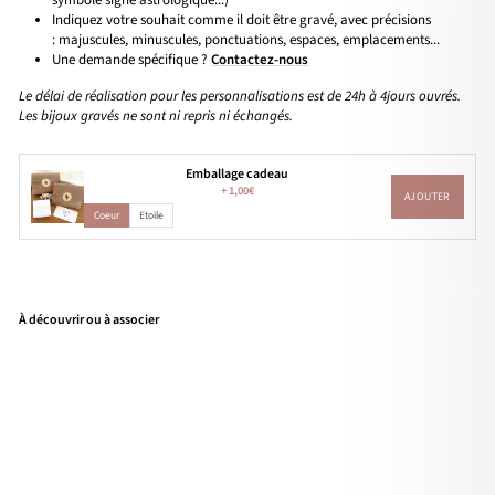
symbole signe astrologique...)
Indiquez votre souhait comme il doit être gravé, avec précisions
: majuscules, minuscules, ponctuations, espaces, emplacements...
Une demande spécifique ?
Contactez-nous
Le délai de réalisation pour les personnalisations est de 24h à 4jours ouvrés.
Les bijoux gravés ne sont ni repris ni échangés.
Emballage cadeau
+
1,00€
AJOUTER
Coeur
Etoile
À découvrir ou à associer
Coll
ier
"Ed
lian
e"
pla
qué