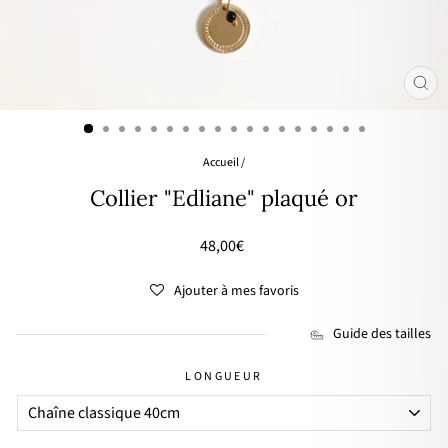
FER
(ES
Accueil
/
Collier "Edliane" plaqué or
Prix
48,00€
régulier
Ajouter à mes favoris
Guide des tailles
LONGUEUR