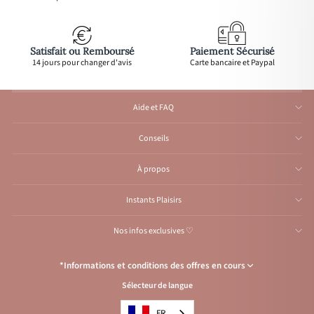
Satisfait ou Remboursé
Paiement Sécurisé
14 jours pour changer d'avis
Carte bancaire et Paypal
Aide et FAQ
Conseils
À propos
Instants Plaisirs
Nos infos exclusives ♡
*Informations et conditions des offres en cours
Sélecteur de langue
Congés de l’Atelier du 1er au 23 août inclus
: Aucune expédition et
traitement d'e-mail durant cette période, reprise
à partir
du 24 août.
FR