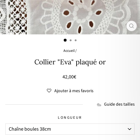
FER
(ES
Accueil
/
Collier "Eva" plaqué or
Prix
42,00€
régulier
Ajouter à mes favoris
Guide des tailles
LONGUEUR