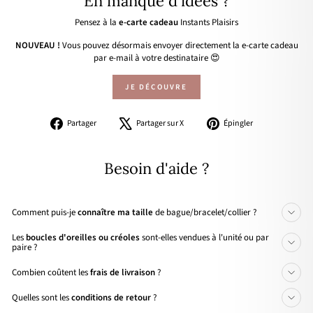
En manque d'idées ?
Pensez à la
e-carte cadeau
Instants Plaisirs
NOUVEAU !
Vous pouvez désormais envoyer directement la e-carte cadeau
par e-mail à votre destinataire 😍
JE DÉCOUVRE
Partager
Tweeter
Épingler
Partager
Partager sur X
Épingler
sur
sur
sur
Facebook
X
Pinterest
Besoin d'aide ?
Comment puis-je
connaître ma taille
de bague/bracelet/collier ?
Les
boucles d'oreilles ou créoles
sont-elles vendues à l'unité ou par
paire ?
Combien coûtent les
frais de livraison
?
Quelles sont les
conditions de retour
?