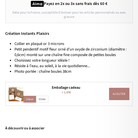
Payez en 2x ou 3x
sans frais
dès 60 €
Délai pour la France, susceptible d'évoluer pour les articles personnalisés ou avec
gravure
Création Instants Plaisirs
Collier en plaqué or 3 microns
Petit pendentif motif fleur orné d'un oxyde de zirconium (diamètre :
0,6cm) monté sur une chaîne fine composée de petites boules
Choisissez votre longueur idéale !
Résiste à l'eau, au soleil, à la vie quotidienne...
Photo portée : chaîne boules 38cm
Emballage cadeau
+
1,00€
AJOUTER
Coeur
Etoile
À découvrir ou à associer