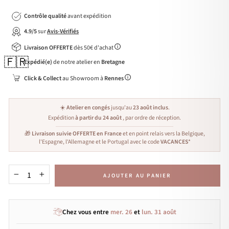
Contrôle qualité
avant expédition
4.9/5
sur
Avis-Vérifiés
Livraison OFFERTE
dès 50€ d'achat
🇫🇷
Expédié(e)
de notre atelier en
Bretagne
Click & Collect
au Showroom à
Rennes
☀️
Atelier en congés
jusqu'au
23 août inclus
.
Expédition
à partir du 24 août
, par ordre de réception.
🎁
Livraison suivie OFFERTE en France
et en point relais vers la Belgique,
l'Espagne, l'Allemagne et le Portugal avec le code
VACANCES
*
AJOUTER AU PANIER
−
+
Chez vous entre
mer. 26
et
lun. 31 août