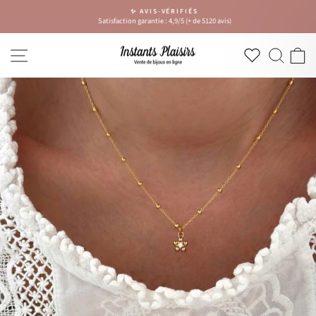
Passer
✨ AVIS-VÉRIFIÉS
au
Satisfaction garantie : 4,9/5 (+ de 5120 avis)
Diaporama
contenu
Pause
NAVIGATION
RECH
P