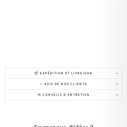
Coll
ier
"Ev
a"
pla
qué
or
À
partir
de
42,00€
📦 EXPÉDITION ET LIVRAISON
✨ AVIS DE NOS CLIENTS
🧼 CONSEILS D'ENTRETIEN