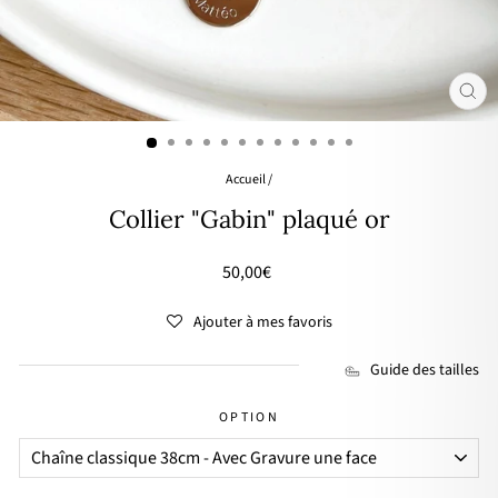
FER
(ES
Accueil
/
Collier "Gabin" plaqué or
Prix
50,00€
régulier
Ajouter à mes favoris
Guide des tailles
OPTION