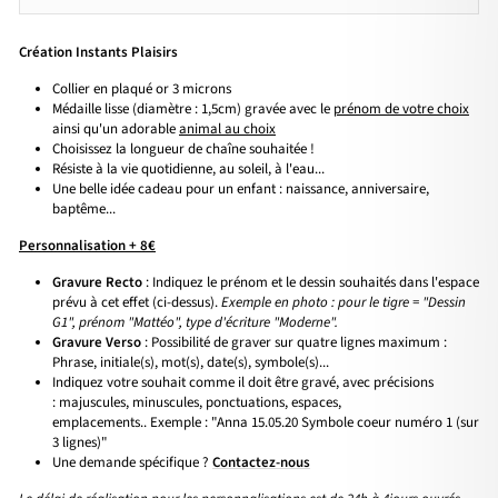
Création Instants Plaisirs
Collier en plaqué or 3 microns
Médaille lisse (diamètre : 1,5cm) gravée avec le
prénom de votre choix
ainsi qu'un adorable
animal au choix
Choisissez la longueur de chaîne souhaitée !
Résiste à la vie quotidienne, au soleil, à l'eau...
Une belle idée cadeau pour un enfant : naissance, anniversaire,
baptême...
Personnalisation + 8€
Gravure Recto
: Indiquez le prénom et le dessin souhaités dans l'espace
prévu à cet effet (ci-dessus).
Exemple en photo : pour le tigre = "Dessin
G1", prénom "Mattéo", type d'écriture "Moderne".
Gravure Verso
: Possibilité de graver sur quatre lignes maximum :
Phrase, initiale(s), mot(s), date(s), symbole(s)...
Indiquez votre souhait comme il doit être gravé, avec précisions
: majuscules, minuscules, ponctuations, espaces,
emplacements.. Exemple : "Anna 15.05.20 Symbole coeur numéro 1 (sur
3 lignes)"
Une demande spécifique ?
Contactez-nous