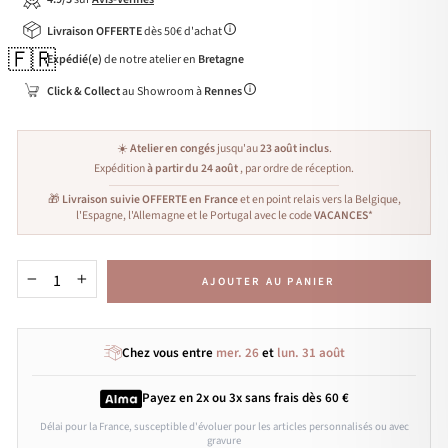
Livraison OFFERTE
dès 50€ d'achat
🇫🇷
Expédié(e)
de notre atelier en
Bretagne
Click & Collect
au Showroom à
Rennes
☀️
Atelier en congés
jusqu'au
23 août inclus
.
Expédition
à partir du 24 août
, par ordre de réception.
🎁
Livraison suivie OFFERTE en France
et en point relais vers la Belgique,
l'Espagne, l'Allemagne et le Portugal avec le code
VACANCES
*
AJOUTER AU PANIER
−
+
Chez vous entre
mer. 26
et
lun. 31 août
Payez en 2x ou 3x
sans frais
dès 60 €
Délai pour la France, susceptible d'évoluer pour les articles personnalisés ou avec
gravure