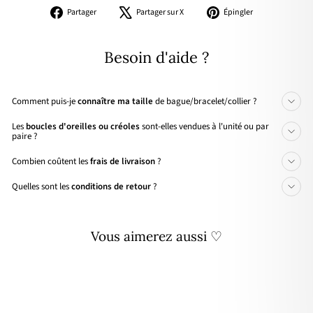
Partager
Tweeter
Épingler
Partager
Partager sur X
Épingler
sur
sur
sur
Facebook
X
Pinterest
Besoin d'aide ?
Comment puis-je
connaître ma taille
de bague/bracelet/collier ?
Les
boucles d'oreilles ou créoles
sont-elles vendues à l'unité ou par
paire ?
Combien coûtent les
frais de livraison
?
Quelles sont les
conditions de retour
?
Vous aimerez aussi ♡
Personnalisable