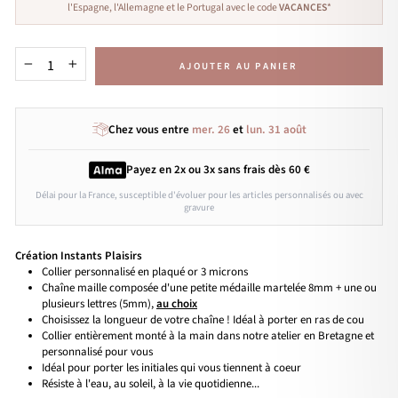
l'Espagne, l'Allemagne et le Portugal avec le code
VACANCES
*
AJOUTER AU PANIER
−
+
Chez vous entre
mer. 26
et
lun. 31 août
Payez en 2x ou 3x
sans frais
dès 60 €
Délai pour la France, susceptible d'évoluer pour les articles personnalisés ou avec
gravure
Création Instants Plaisirs
Collier personnalisé en plaqué or 3 microns
Chaîne maille composée d'une petite médaille martelée 8mm + une ou
plusieurs lettres (5mm),
au choix
Choisissez la longueur de votre chaîne ! Idéal à porter en ras de cou
Collier entièrement monté à la main dans notre atelier en Bretagne et
personnalisé pour vous
Idéal pour porter les initiales qui vous tiennent à coeur
Résiste à l'eau, au soleil, à la vie quotidienne...