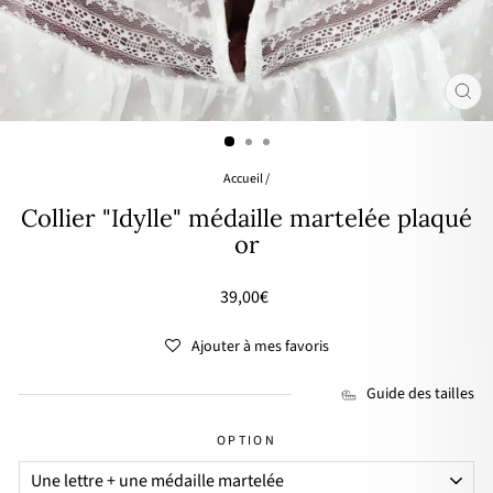
FER
(ES
Accueil
/
Collier "Idylle" médaille martelée plaqué
or
Prix
39,00€
régulier
Ajouter à mes favoris
Guide des tailles
OPTION