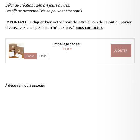
Délai de création : 24h à 4 jours ouvrés.
Les bijoux personnalisés ne peuvent être repris.
IMPORTANT :
Indiquez bien votre choix de lettre(s) lors de l'ajout au panier,
si vous avez une question, n'hésitez-pas à
nous contacter.
Emballage cadeau
+
1,00€
AJOUTER
Coeur
Etoile
À découvrir ou à associer
Coll
ier
"Idy
lle"
mé
dail
le
ma