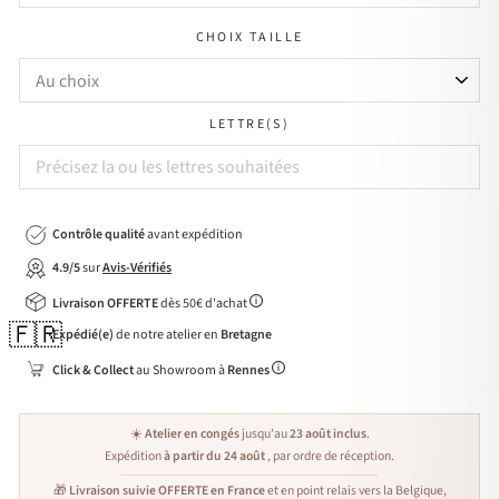
CHOIX TAILLE
LETTRE(S)
Contrôle qualité
avant expédition
4.9/5
sur
Avis-Vérifiés
Livraison OFFERTE
dès 50€ d'achat
🇫🇷
Expédié(e)
de notre atelier en
Bretagne
Click & Collect
au Showroom à
Rennes
☀️
Atelier en congés
jusqu'au
23 août inclus
.
Expédition
à partir du 24 août
, par ordre de réception.
🎁
Livraison suivie OFFERTE en France
et en point relais vers la Belgique,