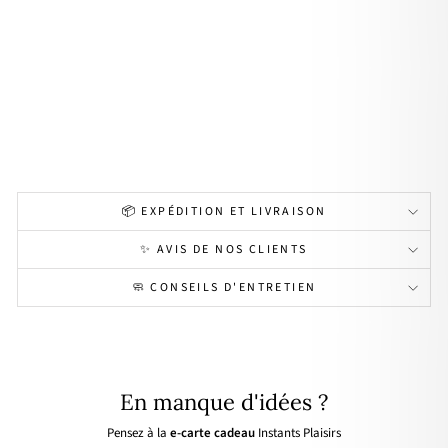
rtel
ée
pla
qué
or
À
partir
de
39,00€
Personnalisable
📦 EXPÉDITION ET LIVRAISON
✨ AVIS DE NOS CLIENTS
🧼 CONSEILS D'ENTRETIEN
En manque d'idées ?
Pensez à la
e-carte cadeau
Instants Plaisirs