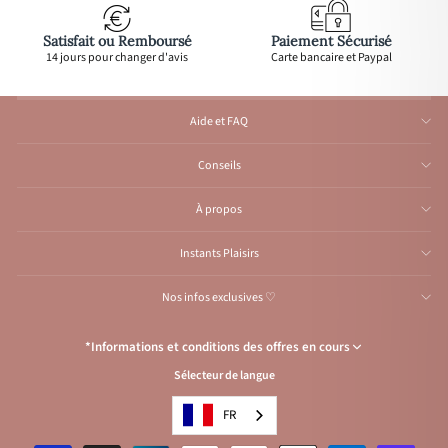
Satisfait ou Remboursé
Paiement Sécurisé
14 jours pour changer d'avis
Carte bancaire et Paypal
Aide et FAQ
Conseils
À propos
Instants Plaisirs
Nos infos exclusives ♡
*Informations et conditions des offres en cours
Sélecteur de langue
Congés de l’Atelier du 1er au 23 août inclus
: Aucune expédition et
traitement d'e-mail durant cette période, reprise
à partir
du 24 août.
FR
Condition de l’offre
: Livraison offerte avec le code
VACANCES
, pour les
envois vers la France en lettre suivie ou point relais et pour la Belgique,