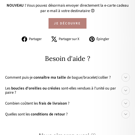
NOUVEAU !
Vous pouvez désormais envoyer directement la e-carte cadeau
par e-mail à votre destinataire 😍
JE DÉCOUVRE
Partager
Tweeter
Épingler
Partager
Partager sur X
Épingler
sur
sur
sur
Facebook
X
Pinterest
Besoin d'aide ?
Comment puis-je
connaître ma taille
de bague/bracelet/collier ?
Les
boucles d'oreilles ou créoles
sont-elles vendues à l'unité ou par
paire ?
Combien coûtent les
frais de livraison
?
Quelles sont les
conditions de retour
?