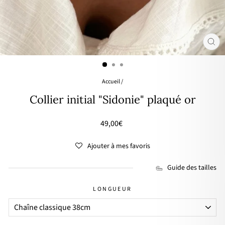
FER
(ES
Accueil
/
Collier initial "Sidonie" plaqué or
Prix
49,00€
régulier
Ajouter à mes favoris
Guide des tailles
LONGUEUR