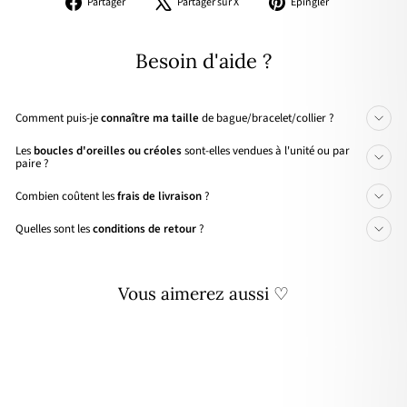
Partager
Tweeter
Épingler
Partager
Partager sur X
Épingler
sur
sur
sur
Facebook
X
Pinterest
Besoin d'aide ?
Comment puis-je
connaître ma taille
de bague/bracelet/collier ?
Les
boucles d'oreilles ou créoles
sont-elles vendues à l'unité ou par
paire ?
Combien coûtent les
frais de livraison
?
Quelles sont les
conditions de retour
?
Vous aimerez aussi ♡