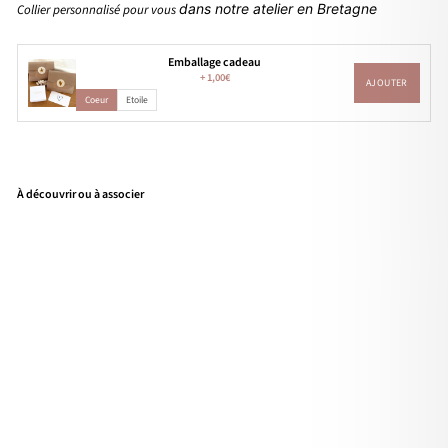
dans notre atelier en Bretagne
Collier personnalisé pour vous
Emballage cadeau
+
1,00€
AJOUTER
Coeur
Etoile
À découvrir ou à associer
Coll
ier
initi
al
"Si
don
ie"
pla
qué
or
À
partir
de