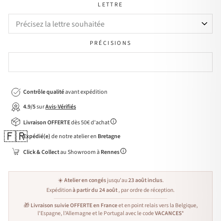
LETTRE
PRÉCISIONS
Contrôle qualité
avant expédition
4.9/5
sur
Avis-Vérifiés
Livraison OFFERTE
dès 50€ d'achat
🇫🇷
Expédié(e)
de notre atelier en
Bretagne
Click & Collect
au Showroom à
Rennes
☀️
Atelier en congés
jusqu'au
23 août inclus
.
Expédition
à partir du 24 août
, par ordre de réception.
🎁
Livraison suivie OFFERTE en France
et en point relais vers la Belgique,
l'Espagne, l'Allemagne et le Portugal avec le code
VACANCES
*