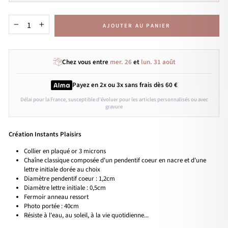
AJOUTER AU PANIER
−
+
Chez vous entre
mer. 26
et
lun. 31 août
Payez en 2x ou 3x
sans frais
dès 60 €
Délai pour la France, susceptible d'évoluer pour les articles personnalisés ou avec
gravure
Création Instants Plaisirs
Collier en plaqué or 3 microns
Chaîne classique composée d'un pendentif coeur en nacre et d'une
lettre initiale dorée au choix
Diamètre pendentif coeur : 1,2cm
Diamètre lettre initiale :
0,5cm
Fermoir anneau ressort
Photo portée : 40cm
Résiste à l'eau, au soleil, à la vie quotidienne...