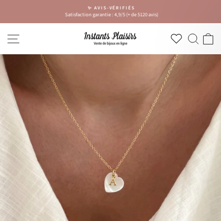
Passer
✨ AVIS-VÉRIFIÉS
au
Satisfaction garantie : 4,9/5 (+ de 5120 avis)
Diaporama
contenu
Pause
NAVIGATION
RECH
P