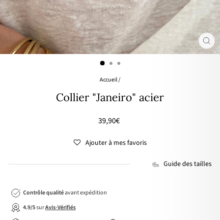
FER
(ES
Accueil
/
Collier "Janeiro" acier
Prix
39,90€
régulier
Ajouter à mes favoris
Guide des tailles
Contrôle qualité
avant expédition
4.9/5
sur
Avis-Vérifiés