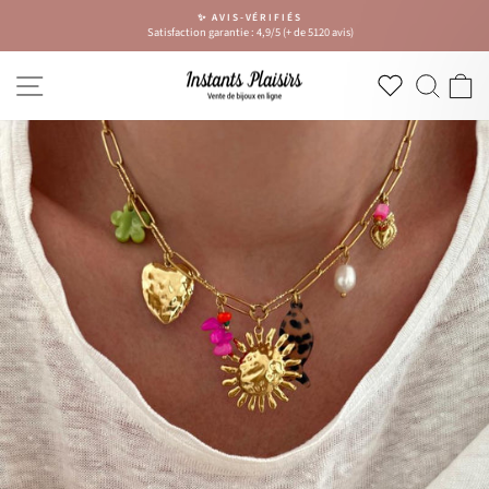
Passer
✨ AVIS-VÉRIFIÉS
au
Satisfaction garantie : 4,9/5 (+ de 5120 avis)
Diaporama
contenu
Pause
NAVIGATION
RECH
P