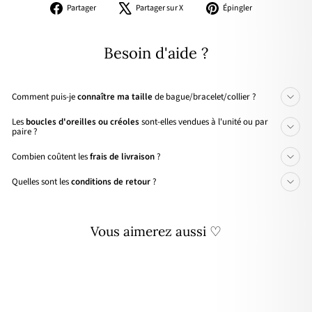
Partager
Tweeter
Épingler
Partager
Partager sur X
Épingler
sur
sur
sur
Facebook
X
Pinterest
Besoin d'aide ?
Comment puis-je
connaître ma taille
de bague/bracelet/collier ?
Les
boucles d'oreilles ou créoles
sont-elles vendues à l'unité ou par
paire ?
Combien coûtent les
frais de livraison
?
Quelles sont les
conditions de retour
?
Vous aimerez aussi ♡