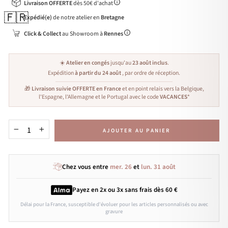
Livraison OFFERTE
dès 50€ d'achat
🇫🇷
Expédié(e)
de notre atelier en
Bretagne
Click & Collect
au Showroom à
Rennes
☀️
Atelier en congés
jusqu'au
23 août inclus
.
Expédition
à partir du 24 août
, par ordre de réception.
🎁
Livraison suivie OFFERTE en France
et en point relais vers la Belgique,
l'Espagne, l'Allemagne et le Portugal avec le code
VACANCES
*
AJOUTER AU PANIER
−
+
Chez vous entre
mer. 26
et
lun. 31 août
Payez en 2x ou 3x
sans frais
dès 60 €
Délai pour la France, susceptible d'évoluer pour les articles personnalisés ou avec
gravure