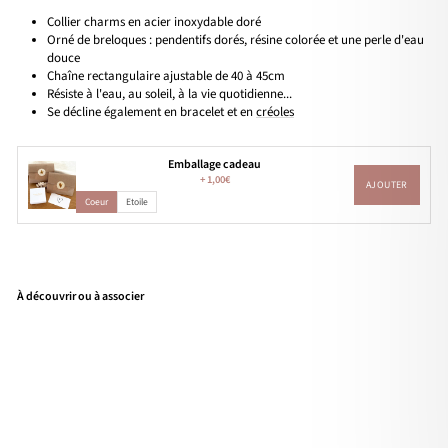
Collier charms en acier inoxydable doré
Orné de breloques : pendentifs dorés, résine colorée et une perle d'eau
douce
Chaîne rectangulaire ajustable de 40 à 45cm
Résiste à l'eau, au soleil, à la vie quotidienne...
Se décline également en bracelet et en
créoles
Emballage cadeau
+
1,00€
AJOUTER
Coeur
Etoile
À découvrir ou à associer
Coll
ier
"Ja
neir
o"
acie
r