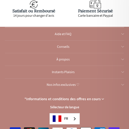
Satisfait ou Remboursé
Paiement Sécurisé
14 jours pour changer d'avis
Carte bancaire et Paypal
Aide et FAQ
Conseils
À propos
Instants Plaisirs
Nos infos exclusives ♡
*Informations et conditions des offres en cours
Sélecteur de langue
Congés de l’Atelier du 1er au 23 août inclus
: Aucune expédition et
traitement d'e-mail durant cette période, reprise
à partir
du 24 août.
FR
Condition de l’offre
: Livraison offerte avec le code
VACANCES
, pour les
envois vers la France en lettre suivie ou point relais et pour la Belgique,