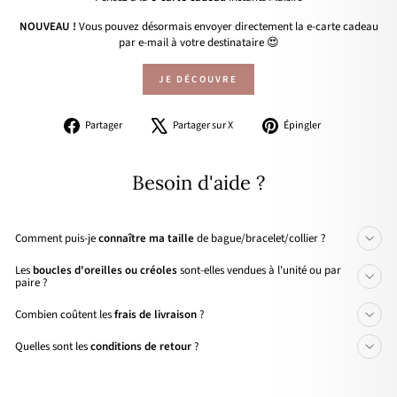
NOUVEAU !
Vous pouvez désormais envoyer directement la e-carte cadeau
par e-mail à votre destinataire 😍
JE DÉCOUVRE
Partager
Tweeter
Épingler
Partager
Partager sur X
Épingler
sur
sur
sur
Facebook
X
Pinterest
Besoin d'aide ?
Comment puis-je
connaître ma taille
de bague/bracelet/collier ?
Les
boucles d'oreilles ou créoles
sont-elles vendues à l'unité ou par
paire ?
Combien coûtent les
frais de livraison
?
Quelles sont les
conditions de retour
?