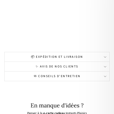
e"
vert
pla
qué
or
À
partir
de
40,00€
📦 EXPÉDITION ET LIVRAISON
✨ AVIS DE NOS CLIENTS
🧼 CONSEILS D'ENTRETIEN
En manque d'idées ?
Pensez à la
e-carte cadeau
Instants Plaisirs