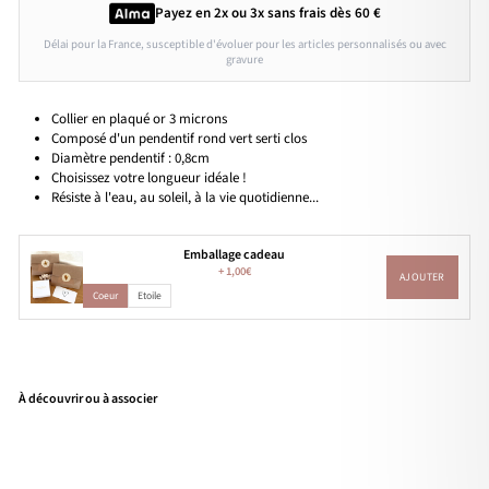
Payez en 2x ou 3x
sans frais
dès 60 €
Délai pour la France, susceptible d'évoluer pour les articles personnalisés ou avec
gravure
Collier en plaqué or 3 microns
Composé d'un pendentif
rond vert serti clos
Diamètre pendentif : 0,8cm
Choisissez votre longueur idéale !
Résiste à l'eau, au soleil, à la vie quotidienne...
Emballage cadeau
+
1,00€
AJOUTER
Coeur
Etoile
À découvrir ou à associer
Coll
ier
"Le