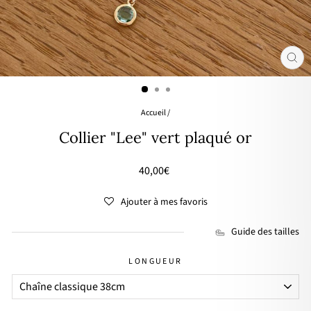
FER
(ES
Accueil
/
Collier "Lee" vert plaqué or
Prix
40,00€
régulier
Ajouter à mes favoris
Guide des tailles
LONGUEUR