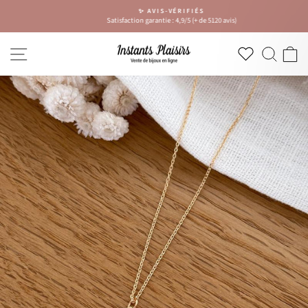
Passer
✨ AVIS-VÉRIFIÉS
au
Satisfaction garantie : 4,9/5 (+ de 5120 avis)
Diaporama
contenu
Pause
NAVIGATION
RECH
P