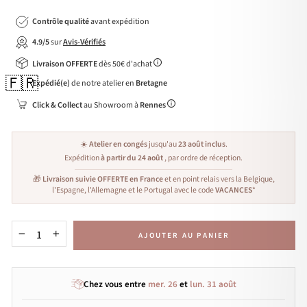
Contrôle qualité
avant expédition
4.9/5
sur
Avis-Vérifiés
Livraison OFFERTE
dès 50€ d'achat
🇫🇷
Expédié(e)
de notre atelier en
Bretagne
Click & Collect
au Showroom à
Rennes
☀️
Atelier en congés
jusqu'au
23 août inclus
.
Expédition
à partir du 24 août
, par ordre de réception.
🎁
Livraison suivie OFFERTE en France
et en point relais vers la Belgique,
l'Espagne, l'Allemagne et le Portugal avec le code
VACANCES
*
AJOUTER AU PANIER
−
+
Chez vous entre
mer. 26
et
lun. 31 août