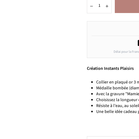
−
+
Délai pour la Fran
Création Instants Plaisirs
Collier en plaqué or 3
Médaille bombée (diamè
Avec la gravure "Mamie
Choisissez la longueur 
Résiste à l'eau, au solei
Une belle idée cadeau 