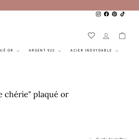
Instagram
Facebook
Pinterest
TikTok
SE CONNECT
PANI
QUÉ OR
ARGENT 925
ACIER INOXYDABLE
e chérie" plaqué or