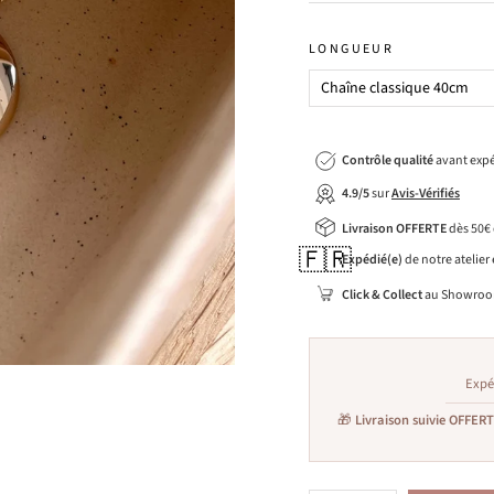
LONGUEUR
Contrôle qualité
avant expé
4.9/5
sur
Avis-Vérifiés
Livraison OFFERTE
dès 50€
🇫🇷
Expédié(e)
de notre atelier
Click & Collect
au Showroo
Expé
🎁
Livraison suivie OFFER