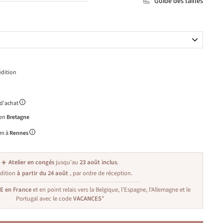
Guide des tailles
dition
 d'achat
 en
Bretagne
m à
Rennes
☀️
Atelier en congés
jusqu'au
23 août inclus
.
dition
à partir du 24 août
, par ordre de réception.
TE en France
et en point relais vers la Belgique, l'Espagne, l'Allemagne et le
Portugal avec le code
VACANCES
*