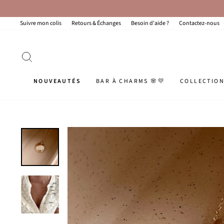
Passer
au
contenu
Suivre mon colis
Retours & Échanges
Besoin d'aide ?
Contactez-nous
RECHERCHER
NOUVEAUTÉS
BAR À CHARMS 🌸💛
COLLECTIO