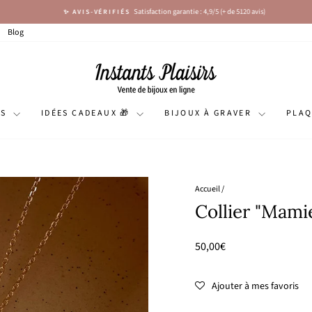
Satisfaction garantie : 4,9/5 (+ de 5120 avis)
✨ AVIS-VÉRIFIÉS
Diaporama
Pause
Blog
NS
IDÉES CADEAUX 🎁
BIJOUX À GRAVER
PLA
Accueil
/
Collier "Mami
Prix
50,00€
régulier
Ajouter à mes favoris