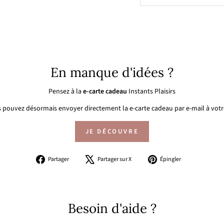
En manque d'idées ?
Pensez à la
e-carte cadeau
Instants Plaisirs
 pouvez désormais envoyer directement la e-carte cadeau par e-mail à votre
JE DÉCOUVRE
Partager
Tweeter
Épingler
Partager
Partager sur X
Épingler
sur
sur
sur
Facebook
X
Pinterest
Besoin d'aide ?