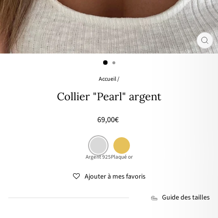
FER
(ES
Accueil
/
Collier "Pearl" argent
Prix
69,00€
régulier
Argent 925
Plaqué or
Ajouter à mes favoris
Guide des tailles