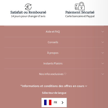
Satisfait ou Remboursé
Paiement Sécurisé
14 jours pour changer d'avis
Carte bancaire et Paypal
Aide et FAQ
Conseils
À propos
Instants Plaisirs
Nos infos exclusives ♡
*Informations et conditions des offres en cours
Sélecteur de langue
Congés de l’Atelier du 1er au 23 août inclus
: Aucune expédition et
traitement d'e-mail durant cette période, reprise
à partir
du 24 août.
FR
Condition de l’offre
: Livraison offerte avec le code
VACANCES
, pour les