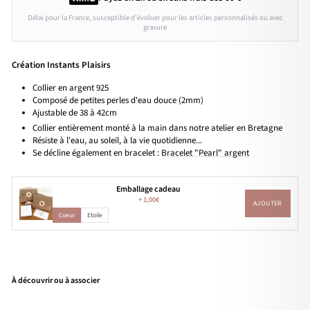
Délai pour la France, susceptible d'évoluer pour les articles personnalisés ou avec
gravure
Création Instants Plaisirs
Collier en argent 925
Composé de petites perles d'eau douce (2mm)
Ajustable de 38 à 42cm
Collier entièrement monté à la main dans notre atelier en Bretagne
Résiste à l'eau, au soleil, à la vie quotidienne...
Se décline également en bracelet :
Bracelet "Pearl" argent
Emballage cadeau
+
1,00€
AJOUTER
Coeur
Etoile
À découvrir ou à associer