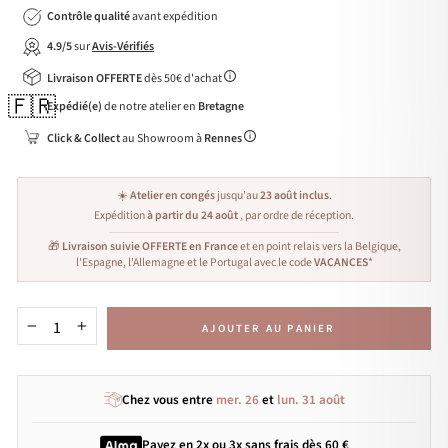
Contrôle qualité
avant expédition
4.9/5
sur
Avis-Vérifiés
Livraison OFFERTE
dès 50€ d'achat
🇫🇷
Expédié(e)
de notre atelier en
Bretagne
Click & Collect
au Showroom à
Rennes
☀️
Atelier en congés
jusqu'au
23 août inclus
.
Expédition
à partir du 24 août
, par ordre de réception.
🎁
Livraison suivie OFFERTE en France
et en point relais vers la Belgique,
l'Espagne, l'Allemagne et le Portugal avec le code
VACANCES
*
AJOUTER AU PANIER
−
+
Chez vous entre
mer. 26
et
lun. 31 août
Payez en 2x ou 3x
sans frais
dès 60 €