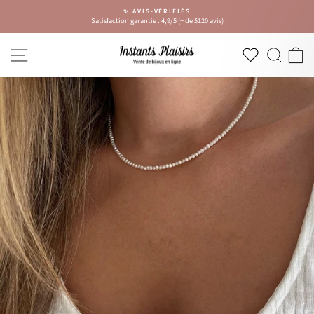
Passer
✨ AVIS-VÉRIFIÉS
au
Satisfaction garantie : 4,9/5 (+ de 5120 avis)
Diaporama
contenu
Pause
NAVIGATION
RECH
P