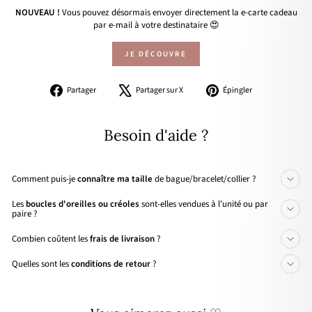
NOUVEAU !
Vous pouvez désormais envoyer directement la e-carte cadeau
par e-mail à votre destinataire 😍
JE DÉCOUVRE
Partager
Tweeter
Épingler
Partager
Partager sur X
Épingler
sur
sur
sur
Facebook
X
Pinterest
Besoin d'aide ?
Comment puis-je
connaître ma taille
de bague/bracelet/collier ?
Les
boucles d'oreilles ou créoles
sont-elles vendues à l'unité ou par
paire ?
Combien coûtent les
frais de livraison
?
Quelles sont les
conditions de retour
?