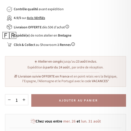
Contrôle qualité
avant expédition
4.9/5
sur
Avis-Vérifiés
Livraison OFFERTE
dès 50€ d'achat
🇫🇷
Expédié(e)
de notre atelier en
Bretagne
Click & Collect
au Showroom à
Rennes
☀️
Atelier en congés
jusqu'au
23 août inclus
.
Expédition
à partir du 24 août
, par ordre de réception.
🎁
Livraison suivie OFFERTE en France
et en point relais vers la Belgique,
l'Espagne, l'Allemagne et le Portugal avec le code
VACANCES
*
AJOUTER AU PANIER
−
+
Chez vous entre
mer. 26
et
lun. 31 août