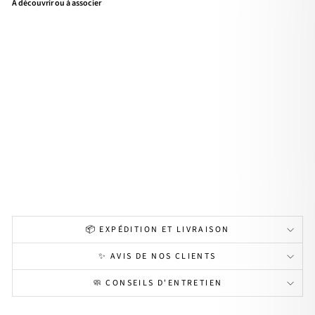
À découvrir ou à associer
Coll
ier
"So
leil
nac
re"
pla
qué
or
À
partir
de
48,00€
📦 EXPÉDITION ET LIVRAISON
✨ AVIS DE NOS CLIENTS
🧼 CONSEILS D'ENTRETIEN