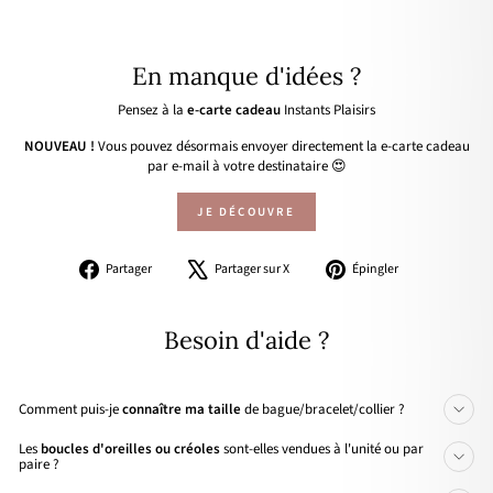
En manque d'idées ?
Pensez à la
e-carte cadeau
Instants Plaisirs
NOUVEAU !
Vous pouvez désormais envoyer directement la e-carte cadeau
par e-mail à votre destinataire 😍
JE DÉCOUVRE
Partager
Tweeter
Épingler
Partager
Partager sur X
Épingler
sur
sur
sur
Facebook
X
Pinterest
Besoin d'aide ?
Comment puis-je
connaître ma taille
de bague/bracelet/collier ?
Les
boucles d'oreilles ou créoles
sont-elles vendues à l'unité ou par
paire ?