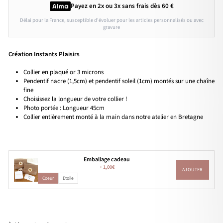
Payez en 2x ou 3x
sans frais
dès 60 €
Délai pour la France, susceptible d'évoluer pour les articles personnalisés ou avec
gravure
Création Instants Plaisirs
Collier en plaqué or 3 microns
Pendentif nacre (1,5cm) et pendentif soleil (1cm) montés sur une chaîne
fine
Choisissez la longueur de votre collier !
Photo portée : Longueur 45cm
Collier entièrement monté à la main dans notre atelier en Bretagne
Emballage cadeau
+
1,00€
AJOUTER
Coeur
Etoile