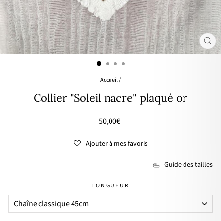
FER
(ES
Accueil
/
Collier "Soleil nacre" plaqué or
Prix
🌸
50,00€
régulier
PRIX
DOUX
Ajouter à mes favoris
Guide des tailles
LONGUEUR