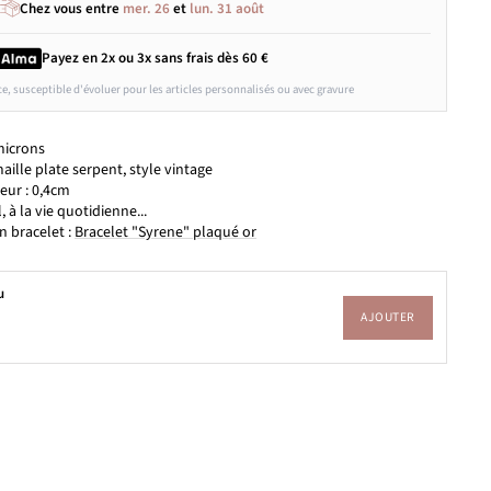
Chez vous entre
mer. 26
et
lun. 31 août
Payez en 2x ou 3x
sans frais
dès 60 €
ce, susceptible d'évoluer pour les articles personnalisés ou avec gravure
microns
ille plate serpent, style vintage
eur : 0,4cm
l, à la vie quotidienne...
n bracelet :
Bracelet "Syrene" plaqué or
u
AJOUTER