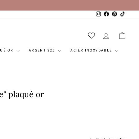
Instagram
Facebook
Pinterest
TikTok
SE CONNECT
PANI
QUÉ OR
ARGENT 925
ACIER INOXYDABLE
e" plaqué or