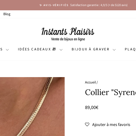
Satisfaction garantie : 4,9/5 (+ de 5120 avis)
✨ AVIS-VÉRIFIÉS
Diaporama
Pause
Blog
NS
IDÉES CADEAUX 🎁
BIJOUX À GRAVER
PLA
Accueil
/
Collier "Syren
Prix
89,00€
régulier
Ajouter à mes favoris