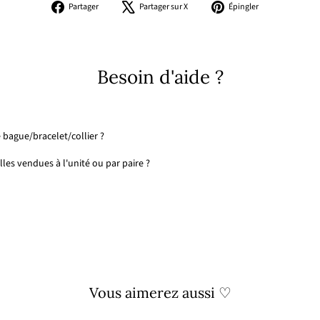
Partager
Tweeter
Épingler
Partager
Partager sur X
Épingler
sur
sur
sur
Facebook
X
Pinterest
Besoin d'aide ?
 bague/bracelet/collier ?
les vendues à l'unité ou par paire ?
Vous aimerez aussi ♡