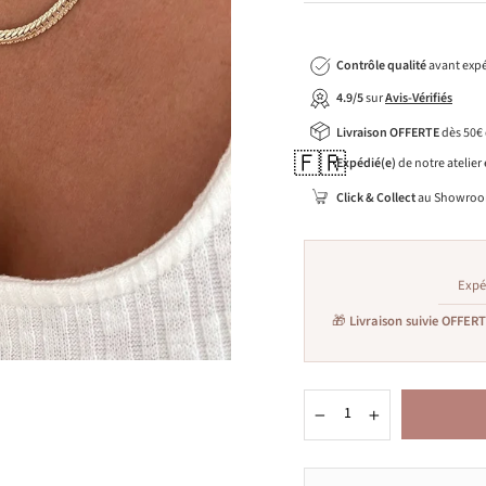
Contrôle qualité
avant expé
4.9/5
sur
Avis-Vérifiés
Livraison OFFERTE
dès 50€
🇫🇷
Expédié(e)
de notre atelier
Click & Collect
au Showroo
Expé
🎁
Livraison suivie OFFER
−
+