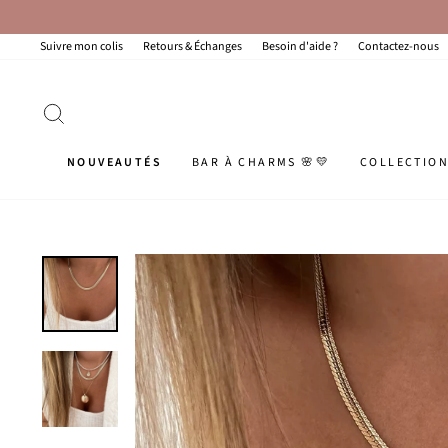
Passer
au
contenu
Suivre mon colis
Retours & Échanges
Besoin d'aide ?
Contactez-nous
RECHERCHER
NOUVEAUTÉS
BAR À CHARMS 🌸💛
COLLECTIO