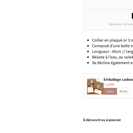
Délai pour la Fran
Collier en plaqué or 3 
Composé d'une belle ma
Longueur : 45cm // larg
Résiste à l'eau, au solei
Se décline également e
Emballage cadea
+
1,00€
Coeur
Etoile
À découvrir ou à associer