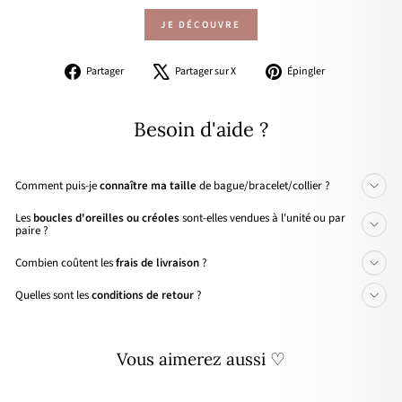
JE DÉCOUVRE
Partager
Tweeter
Épingler
Partager
Partager sur X
Épingler
sur
sur
sur
Facebook
X
Pinterest
Besoin d'aide ?
Comment puis-je
connaître ma taille
de bague/bracelet/collier ?
Les
boucles d'oreilles ou créoles
sont-elles vendues à l'unité ou par
paire ?
Combien coûtent les
frais de livraison
?
Quelles sont les
conditions de retour
?
Vous aimerez aussi ♡