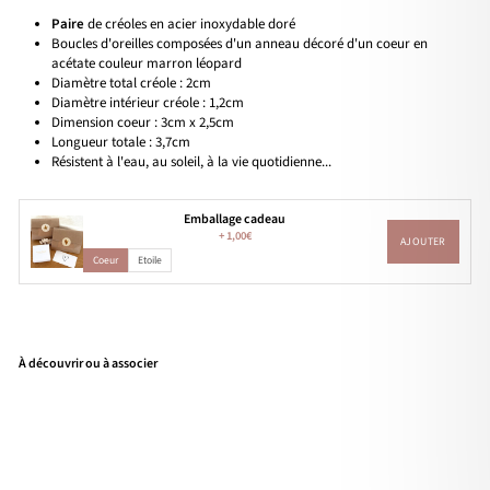
Paire
de créoles en acier inoxydable doré
Boucles d'oreilles composées d'un anneau décoré d'un coeur en
acétate couleur marron léopard
Diamètre total créole : 2cm
Diamètre intérieur créole : 1,2cm
Dimension coeur : 3cm x 2,5cm
Longueur totale : 3,7cm
Résistent à l'eau, au soleil, à la vie quotidienne...
Emballage cadeau
+
1,00€
AJOUTER
Coeur
Etoile
À découvrir ou à associer
Cré
oles
"Jul
ia"
Léo