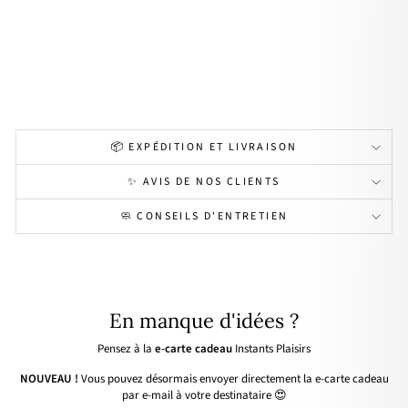
par
d
acie
r
24,90€
📦 EXPÉDITION ET LIVRAISON
✨ AVIS DE NOS CLIENTS
🧼 CONSEILS D'ENTRETIEN
En manque d'idées ?
Pensez à la
e-carte cadeau
Instants Plaisirs
NOUVEAU !
Vous pouvez désormais envoyer directement la e-carte cadeau
par e-mail à votre destinataire 😍