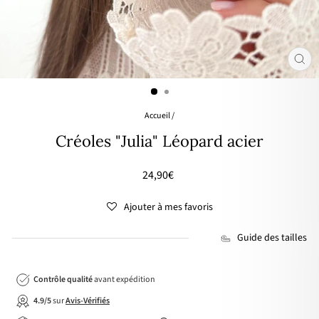
FER
(ES
Accueil
/
Créoles "Julia" Léopard acier
Prix
24,90€
régulier
Ajouter à mes favoris
Guide des tailles
Contrôle qualité
avant expédition
4.9/5
sur
Avis-Vérifiés