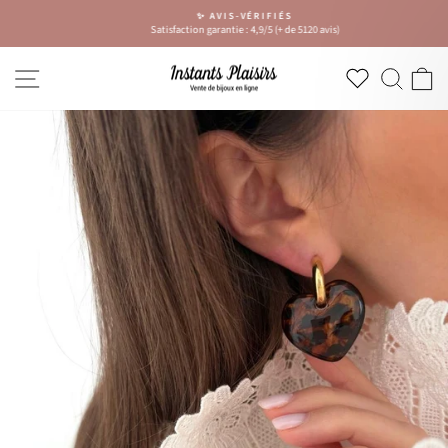
Passer
✨ AVIS-VÉRIFIÉS
au
Satisfaction garantie : 4,9/5 (+ de 5120 avis)
Diaporama
contenu
Pause
NAVIGATION
RECH
P