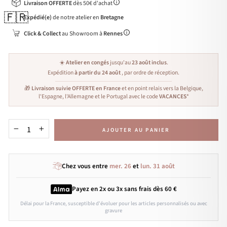
Livraison OFFERTE
dès 50€ d'achat
🇫🇷
Expédié(e)
de notre atelier en
Bretagne
Click & Collect
au Showroom à
Rennes
☀️
Atelier en congés
jusqu'au
23 août inclus
.
Expédition
à partir du 24 août
, par ordre de réception.
🎁
Livraison suivie OFFERTE en France
et en point relais vers la Belgique,
l'Espagne, l'Allemagne et le Portugal avec le code
VACANCES
*
AJOUTER AU PANIER
−
+
Chez vous entre
mer. 26
et
lun. 31 août
Payez en 2x ou 3x
sans frais
dès 60 €
Délai pour la France, susceptible d'évoluer pour les articles personnalisés ou avec
gravure