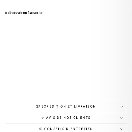
À découvrir ou à associer
Cré
oles
"Lo
vo"
ros
e
pal
e
acie
r
19,90€
📦 EXPÉDITION ET LIVRAISON
✨ AVIS DE NOS CLIENTS
🧼 CONSEILS D'ENTRETIEN