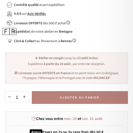
Contrôle qualité
avant expédition
4.9/5
sur
Avis-Vérifiés
Livraison OFFERTE
dès 50€ d'achat
🇫🇷
Expédié(e)
de notre atelier en
Bretagne
Click & Collect
au Showroom à
Rennes
☀️
Atelier en congés
jusqu'au
23 août inclus
.
Expédition
à partir du 24 août
, par ordre de réception.
🎁
Livraison suivie OFFERTE en France
et en point relais vers la Belgique,
l'Espagne, l'Allemagne et le Portugal avec le code
VACANCES
*
AJOUTER AU PANIER
−
+
Chez vous entre
mer. 26
et
lun. 31 août
Payez en 2x ou 3x
sans frais
dès 60 €