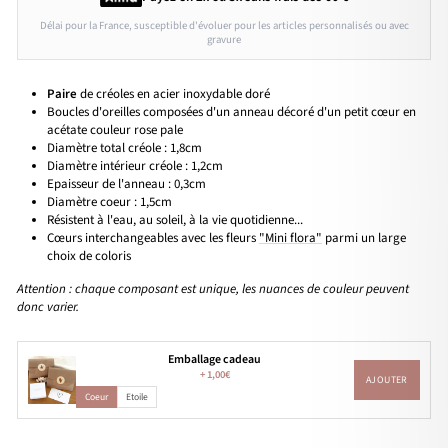
Délai pour la France, susceptible d'évoluer pour les articles personnalisés ou avec
gravure
Paire
de créoles en acier inoxydable doré
Boucles d'oreilles composées d'un anneau décoré d'un petit cœur en
acétate couleur rose pale
Diamètre total créole : 1,8cm
Diamètre intérieur créole : 1,2cm
Epaisseur de l'anneau : 0,3cm
Diamètre coeur : 1,5cm
Résistent à l'eau, au soleil, à la vie quotidienne...
Cœurs interchangeables avec les fleurs
"Mini flora"
parmi un large
choix de coloris
Attention : chaque composant est unique, les nuances de couleur peuvent
donc varier.
Emballage cadeau
+
1,00€
AJOUTER
Coeur
Etoile