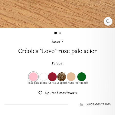
FER
(ES
Accueil
/
Créoles "Lovo" rose pale acier
Prix
19,90€
régulier
Rose pâle
Blanc
Cerise
Léopard
Nude
Vert foncé
Ajouter à mes favoris
Guide des tailles