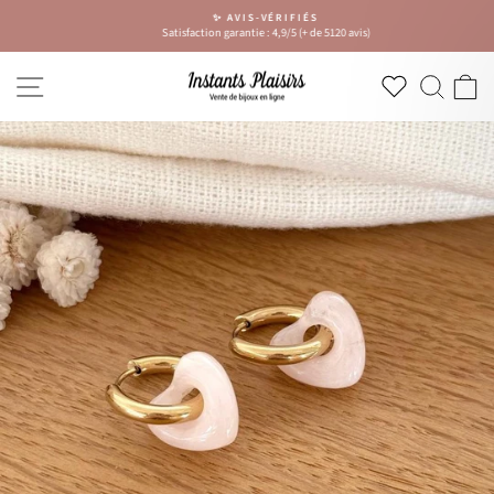
Passer
✨ AVIS-VÉRIFIÉS
au
Satisfaction garantie : 4,9/5 (+ de 5120 avis)
Diaporama
contenu
Pause
NAVIGATION
RECH
P