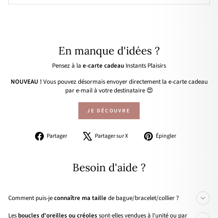
En manque d'idées ?
Pensez à la
e-carte cadeau
Instants Plaisirs
NOUVEAU !
Vous pouvez désormais envoyer directement la e-carte cadeau
par e-mail à votre destinataire 😍
JE DÉCOUVRE
Partager
Tweeter
Épingler
Partager
Partager sur X
Épingler
sur
sur
sur
Facebook
X
Pinterest
Besoin d'aide ?
Comment puis-je
connaître ma taille
de bague/bracelet/collier ?
Les
boucles d'oreilles ou créoles
sont-elles vendues à l'unité ou par