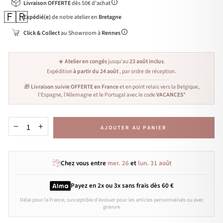
Livraison OFFERTE
dès 50€ d'achat
🇫🇷
Expédié(e)
de notre atelier en
Bretagne
Click & Collect
au Showroom à
Rennes
☀️
Atelier en congés
jusqu'au
23 août inclus
.
Expédition
à partir du 24 août
, par ordre de réception.
🎁
Livraison suivie OFFERTE en France
et en point relais vers la Belgique,
l'Espagne, l'Allemagne et le Portugal avec le code
VACANCES
*
AJOUTER AU PANIER
−
+
Chez vous entre
mer. 26
et
lun. 31 août
Payez en 2x ou 3x
sans frais
dès 60 €
Délai pour la France, susceptible d'évoluer pour les articles personnalisés ou avec
gravure