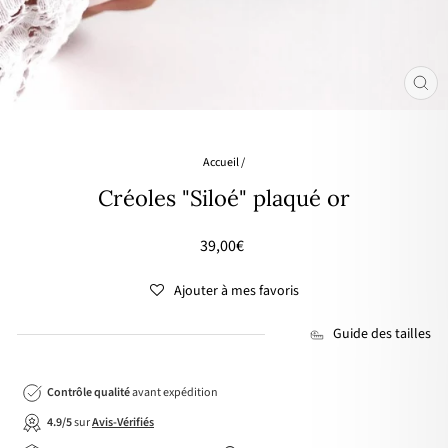
FER
(ES
Accueil
/
Créoles "Siloé" plaqué or
Prix
39,00€
régulier
Ajouter à mes favoris
Guide des tailles
Contrôle qualité
avant expédition
4.9/5
sur
Avis-Vérifiés