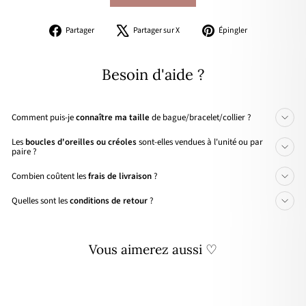
Partager
Tweeter
Épingler
Partager
Partager sur X
Épingler
sur
sur
sur
Facebook
X
Pinterest
Besoin d'aide ?
Comment puis-je
connaître ma taille
de bague/bracelet/collier ?
Les
boucles d'oreilles ou créoles
sont-elles vendues à l'unité ou par
paire ?
Combien coûtent les
frais de livraison
?
Quelles sont les
conditions de retour
?
Vous aimerez aussi ♡