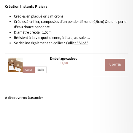
Création Instants Plaisirs
Créoles en plaqué or 3 microns
Créoles à enfiler, composées d'un pendentif rond (0,9cm) & d'une perle
d'eau douce pendante
Diamètre créole : 1,5cm
Résistent à la vie quotidienne, à l'eau, au soleil...
Se décline également en collier :
Collier "Siloé"
Emballage cadeau
+
1,00€
AJOUTER
Coeur
Etoile
À découvrir ou à associer
Cré
oles
"Sil
oé"
pla