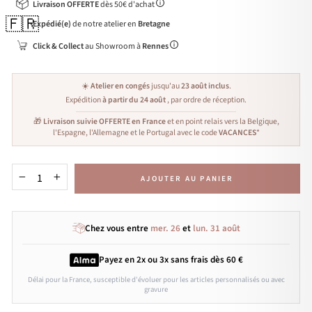
Livraison OFFERTE
dès 50€ d'achat
🇫🇷
Expédié(e)
de notre atelier en
Bretagne
Click & Collect
au Showroom à
Rennes
☀️
Atelier en congés
jusqu'au
23 août inclus
.
Expédition
à partir du 24 août
, par ordre de réception.
🎁
Livraison suivie OFFERTE en France
et en point relais vers la Belgique,
l'Espagne, l'Allemagne et le Portugal avec le code
VACANCES
*
AJOUTER AU PANIER
−
+
Chez vous entre
mer. 26
et
lun. 31 août
Payez en 2x ou 3x
sans frais
dès 60 €
Délai pour la France, susceptible d'évoluer pour les articles personnalisés ou avec
gravure