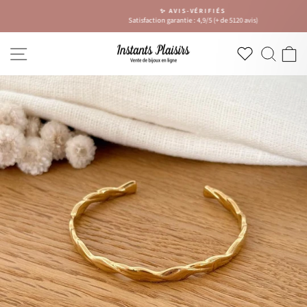
Passer
✨ AVIS-VÉRIFIÉS
au
Satisfaction garantie : 4,9/5 (+ de 5120 avis)
Diaporama
contenu
Pause
NAVIGATION
RECH
P