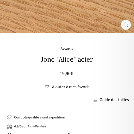
FER
(ES
Accueil
/
Jonc "Alice" acier
Prix
19,90€
régulier
Ajouter à mes favoris
Guide des tailles
Contrôle qualité
avant expédition
4.9/5
sur
Avis-Vérifiés