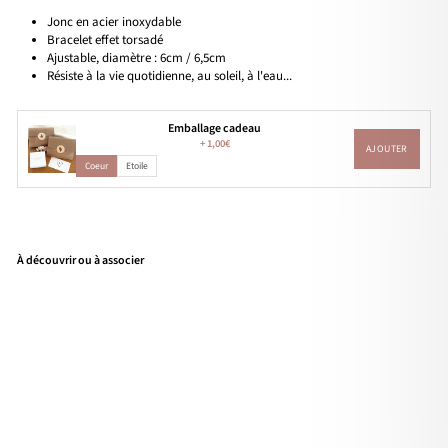
Jonc en acier inoxydable
Bracelet effet torsadé
Ajustable, diamètre : 6cm / 6,5cm
Résiste à la vie quotidienne, au soleil, à l'eau...
Emballage cadeau
+
1,00€
AJOUTER
Coeur
Etoile
À découvrir ou à associer
Jon
c
"Ali
ce"
acie
r
19,90€