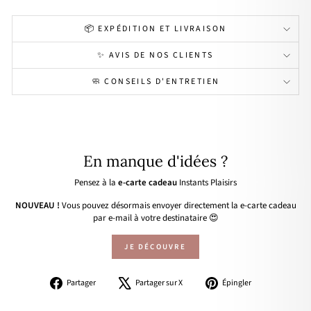
📦 EXPÉDITION ET LIVRAISON
✨ AVIS DE NOS CLIENTS
🧼 CONSEILS D'ENTRETIEN
En manque d'idées ?
Pensez à la
e-carte cadeau
Instants Plaisirs
NOUVEAU !
Vous pouvez désormais envoyer directement la e-carte cadeau
par e-mail à votre destinataire 😍
JE DÉCOUVRE
Partager
Tweeter
Épingler
Partager
Partager sur X
Épingler
sur
sur
sur
Facebook
X
Pinterest