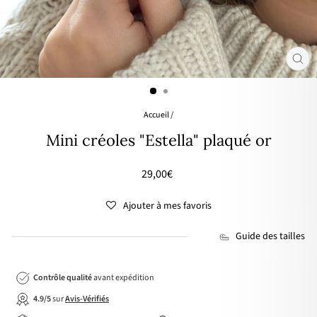
FER
(ES
Accueil
/
Mini créoles "Estella" plaqué or
Prix
29,00€
régulier
Ajouter à mes favoris
Guide des tailles
Contrôle qualité
avant expédition
4.9/5
sur
Avis-Vérifiés