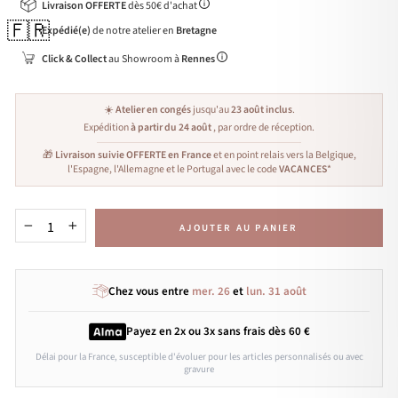
Livraison OFFERTE
dès 50€ d'achat
🇫🇷
Expédié(e)
de notre atelier en
Bretagne
Click & Collect
au Showroom à
Rennes
☀️
Atelier en congés
jusqu'au
23 août inclus
.
Expédition
à partir du 24 août
, par ordre de réception.
🎁
Livraison suivie OFFERTE en France
et en point relais vers la Belgique,
l'Espagne, l'Allemagne et le Portugal avec le code
VACANCES
*
AJOUTER AU PANIER
−
+
Chez vous entre
mer. 26
et
lun. 31 août
Payez en 2x ou 3x
sans frais
dès 60 €
Délai pour la France, susceptible d'évoluer pour les articles personnalisés ou avec
gravure