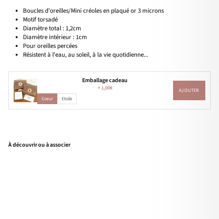
Boucles d'oreilles/Mini créoles en plaqué or 3 microns
Motif torsadé
Diamètre total : 1,2cm
Diamètre intérieur : 1cm
Pour oreilles percées
Résistent à l'eau, au soleil, à la vie quotidienne...
Emballage cadeau
+
1,00€
AJOUTER
Coeur
Etoile
À découvrir ou à associer
Mini
cré
oles
"Est
ella
"
pla