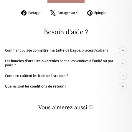
Partager
Tweeter
Épingler
Partager
Partager sur X
Épingler
sur
sur
sur
Facebook
X
Pinterest
Besoin d'aide ?
Comment puis-je
connaître ma taille
de bague/bracelet/collier ?
Les
boucles d'oreilles ou créoles
sont-elles vendues à l'unité ou par
paire ?
Combien coûtent les
frais de livraison
?
Quelles sont les
conditions de retour
?
Vous aimerez aussi ♡