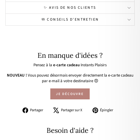
✨ AVIS DE NOS CLIENTS
🧼 CONSEILS D'ENTRETIEN
En manque d'idées ?
Pensez à la
e-carte cadeau
Instants Plaisirs
NOUVEAU !
Vous pouvez désormais envoyer directement la e-carte cadeau
par e-mail à votre destinataire 😍
JE DÉCOUVRE
Partager
Tweeter
Épingler
Partager
Partager sur X
Épingler
sur
sur
sur
Facebook
X
Pinterest
Besoin d'aide ?