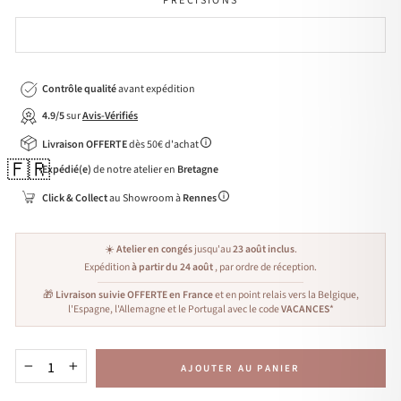
PRÉCISIONS
Contrôle qualité
avant expédition
4.9/5
sur
Avis-Vérifiés
Livraison OFFERTE
dès 50€ d'achat
🇫🇷
Expédié(e)
de notre atelier en
Bretagne
Click & Collect
au Showroom à
Rennes
☀️
Atelier en congés
jusqu'au
23 août inclus
.
Expédition
à partir du 24 août
, par ordre de réception.
🎁
Livraison suivie OFFERTE en France
et en point relais vers la Belgique,
l'Espagne, l'Allemagne et le Portugal avec le code
VACANCES
*
AJOUTER AU PANIER
−
+