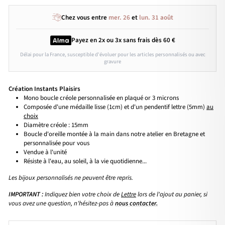
Chez vous entre
mer. 26
et
lun. 31 août
Payez en 2x ou 3x
sans frais
dès 60 €
Délai pour la France, susceptible d'évoluer pour les articles personnalisés ou avec
gravure
Création Instants Plaisirs
Mono boucle créole personnalisée en plaqué or 3 microns
Composée d'une médaille lisse (1cm) et d'un pendentif lettre (5mm)
au
choix
Diamètre créole : 15mm
Boucle d'oreille montée à la main dans notre atelier en Bretagne et
personnalisée pour vous
Vendue à l'unité
Résiste à l'eau, au soleil, à la vie quotidienne...
Les bijoux personnalisés ne peuvent être repris.
IMPORTANT :
Indiquez bien votre choix de
Lettre
lors de l'ajout au panier, si
vous avez une question, n'hésitez-pas à
nous contacter.