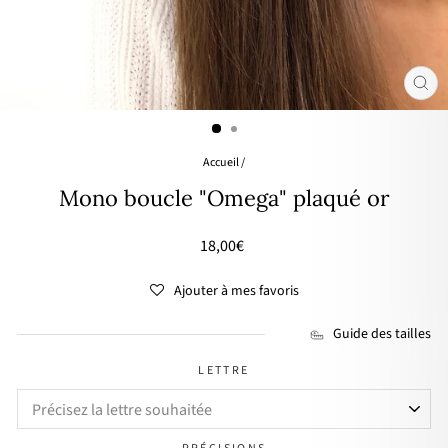
FER
(ES
Accueil
/
Mono boucle "Omega" plaqué or
Prix
18,00€
régulier
Ajouter à mes favoris
Guide des tailles
LETTRE