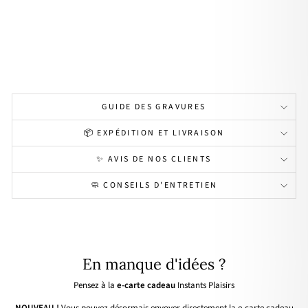
À
partir
de
18,00€
Personnalisable
GUIDE DES GRAVURES
📦 EXPÉDITION ET LIVRAISON
✨ AVIS DE NOS CLIENTS
🧼 CONSEILS D'ENTRETIEN
En manque d'idées ?
Pensez à la
e-carte cadeau
Instants Plaisirs