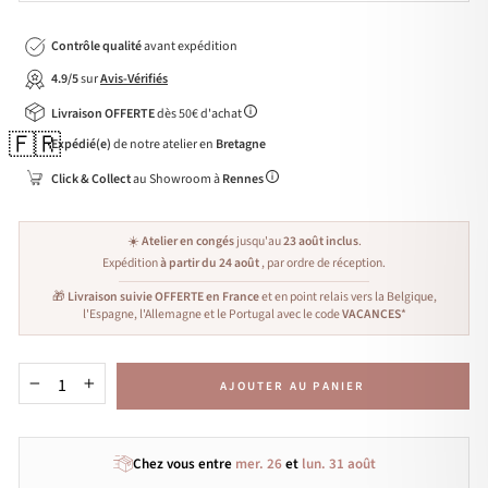
Contrôle qualité
avant expédition
4.9/5
sur
Avis-Vérifiés
Livraison OFFERTE
dès 50€ d'achat
🇫🇷
Expédié(e)
de notre atelier en
Bretagne
Click & Collect
au Showroom à
Rennes
☀️
Atelier en congés
jusqu'au
23 août inclus
.
Expédition
à partir du 24 août
, par ordre de réception.
🎁
Livraison suivie OFFERTE en France
et en point relais vers la Belgique,
l'Espagne, l'Allemagne et le Portugal avec le code
VACANCES
*
AJOUTER AU PANIER
−
+
Chez vous entre
mer. 26
et
lun. 31 août