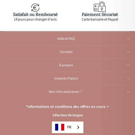
Satisfait ou Remboursé
Paiement Sécurisé
14 jours pour changer d'avis
Carte bancaire et Paypal
Aide et FAQ
Conseils
À propos
Instants Plaisirs
Nos infos exclusives ♡
*Informations et conditions des offres en cours
Sélecteur de langue
Congés de l’Atelier du 1er au 23 août inclus
: Aucune expédition et
traitement d'e-mail durant cette période, reprise
à partir
du 24 août.
FR
Condition de l’offre
: Livraison offerte avec le code
VACANCES
, pour les
envois vers la France en lettre suivie ou point relais et pour la Belgique,