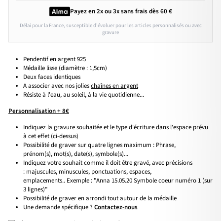
Payez en 2x ou 3x
sans frais
dès 60 €
Délai pour la France, susceptible d'évoluer pour les articles personnalisés ou avec
gravure
Pendentif en argent 925
Médaille lisse (diamètre : 1,5cm)
Deux faces identiques
A associer avec nos jolies
chaînes en argent
Résiste à l'eau, au soleil, à la vie quotidienne...
Personnalisation + 8€
Indiquez la gravure souhaitée et le type d'écriture dans l'espace prévu
à cet effet (ci-dessus)
Possibilité de graver sur quatre lignes maximum : Phrase,
prénom(s), mot(s), date(s), symbole(s)...
Indiquez votre souhait comme il doit être gravé, avec précisions
: majuscules, minuscules, ponctuations, espaces,
emplacements.. Exemple : "Anna 15.05.20 Symbole coeur numéro 1 (sur
3 lignes)"
Possibilité de graver en arrondi tout autour de la médaille
Une demande spécifique ?
Contactez-nous