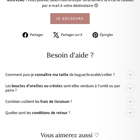
NOUVEAU !
Vous pouvez désormais envoyer directement la e-carte cadeau
par e-mail à votre destinataire 😍
JE DÉCOUVRE
Partager
Tweeter
Épingler
Partager
Partager sur X
Épingler
sur
sur
sur
Facebook
X
Pinterest
Besoin d'aide ?
Comment puis-je
connaître ma taille
de bague/bracelet/collier ?
Les
boucles d'oreilles ou créoles
sont-elles vendues à l'unité ou par
paire ?
Combien coûtent les
frais de livraison
?
Quelles sont les
conditions de retour
?
Vous aimerez aussi ♡