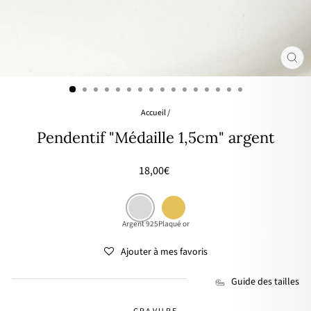
FER
(ES
Accueil
/
Pendentif "Médaille 1,5cm" argent
Prix
18,00€
régulier
Argent 925
Plaqué or
Ajouter à mes favoris
Guide des tailles