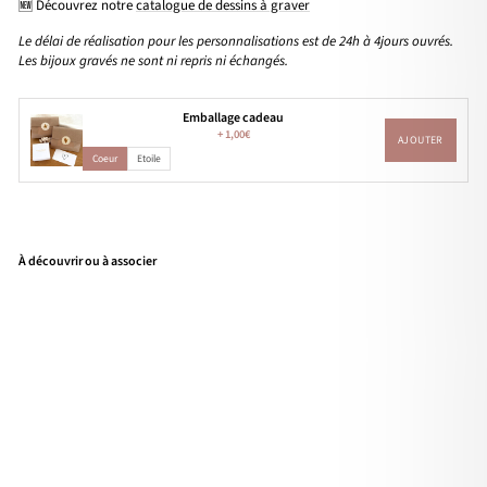
🆕 Découvrez notre
catalogue de dessins à graver
Le délai de réalisation pour les personnalisations est de 24h à 4jours ouvrés.
Les bijoux gravés ne sont ni repris ni échangés.
Emballage cadeau
+
1,00€
AJOUTER
Coeur
Etoile
À découvrir ou à associer
Pen
den
tif
"Mé
dail
le
1,5c
m"
arg
ent